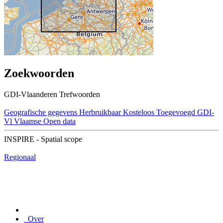
Zoekwoorden
GDI-Vlaanderen Trefwoorden
Geografische gegevens
Herbruikbaar
Kosteloos
Toegevoegd GDI-
Vl
Vlaamse Open data
INSPIRE - Spatial scope
Regionaal
Over