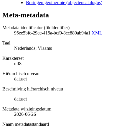
Boringen geothermie (objectencatalogus)
Meta-metadata
Metadata identificator (fileIdentifier)
95ee5bfe-29cc-415a-bcf0-8cc880ab94a1
XML
Taal
Nederlands; Vlaams
Karakterset
utf8
Hiërarchisch niveau
dataset
Beschrijving hiërarchisch niveau
dataset
Metadata wijzigingsdatum
2026-06-26
Naam metadatastandaard