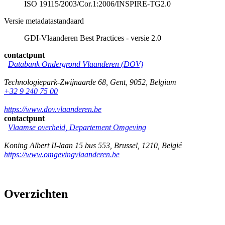
ISO 19115/2003/Cor.1:2006/INSPIRE-TG2.0
Versie metadatastandaard
GDI-Vlaanderen Best Practices - versie 2.0
contactpunt
Databank Ondergrond Vlaanderen (DOV)
Technologiepark-Zwijnaarde 68
,
Gent
,
9052
,
Belgium
+32 9 240 75 00
https://www.dov.vlaanderen.be
contactpunt
Vlaamse overheid, Departement Omgeving
Koning Albert II-laan 15 bus 553
,
Brussel
,
1210
,
België
https://www.omgevingvlaanderen.be
Overzichten