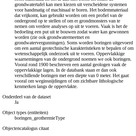
grondwatertafel kan men kiezen uit verscheidene systemen
voor handmatig of machinaal te boren. Het bodemmateriaal
dat vrijkomt, kan gebruikt worden om een profiel van de
ondergrond op te stellen of om er grondmonsters van te
nemen om verdere analyses op uit te voeren. Vaak is het de
bedoeling een put uit te bouwen zodat water kan gewonnen
worden (zie ook grondwatermeetnet en
grondwatervergunningen). Soms worden boringen uitgevoerd
om een aantal geotechnische karakteristieken te bepalen of om
wetenschappelijk onderzoek uit te voeren. Oppervlakkige
waarnemingen van de ondergrond noemen we ook boringen.
Vooral rond 1900 beschreven een aantal geologen vaak de
oppervlakkige lagen. In de databank staan er dan ook
verschillende boringen met een diepte van 0 meter. Het gaat
vooral om weginsnijdingen of om zichtbare lithologische
kenmerken langs de oppervlakte.
Onderdeel van de dataset
Ja
Object types (entiteiten)
boringen_geothermieType
Objectencatalogus citaat