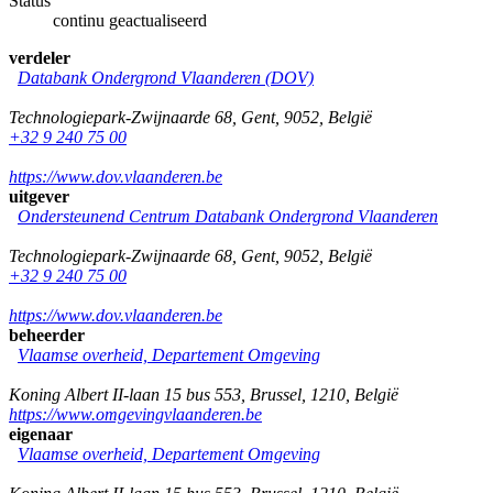
Status
continu geactualiseerd
verdeler
Databank Ondergrond Vlaanderen (DOV)
Technologiepark-Zwijnaarde 68
,
Gent
,
9052
,
België
+32 9 240 75 00
https://www.dov.vlaanderen.be
uitgever
Ondersteunend Centrum Databank Ondergrond Vlaanderen
Technologiepark-Zwijnaarde 68
,
Gent
,
9052
,
België
+32 9 240 75 00
https://www.dov.vlaanderen.be
beheerder
Vlaamse overheid, Departement Omgeving
Koning Albert II-laan 15 bus 553
,
Brussel
,
1210
,
België
https://www.omgevingvlaanderen.be
eigenaar
Vlaamse overheid, Departement Omgeving