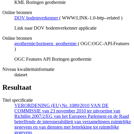
KML Boringen geothermie
Online bronnen
DOV bodemverkenner
(
WWW:LINK-1.0-http--related
)
Link naar DOV bodemverkenner applicatie
Online bronnen
geothermie:boringen_geothermie
(
OGC:OGC-API-Features
)
OGC Features API Boringen geothermie
Niveau kwaliteitsinformatie
dataset
Resultaat
Titel specificatie
VERORDENING (EU) Nr. 1089/2010 VAN DE
COMMISSIE van 23 november 2010 ter uitvoering van
Richtlijn 2007/2/EG van het Europees Parlement en de Raad
betreffende de interoperabiliteit van verzamelingen ruimtelijke
gegevens en van diensten met betrekking tot ruimtelijke
gegevens