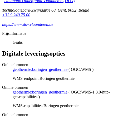
Databank Ondergrond Vlaanderen (DOV)
Technologiepark-Zwijnaarde 68
,
Gent
,
9052
,
België
+32 9 240 75 00
https://www.dov.vlaanderen.be
Prijsinformatie
Gratis
Digitale leveringsopties
Online bronnen
geothermie:boringen_geothermie
(
OGC:WMS
)
WMS-endpoint Boringen geothermie
Online bronnen
geothermie:boringen_geothermie
(
OGC:WMS-1.3.0-http-
get-capabilities
)
WMS-capabilities Boringen geothermie
Online bronnen