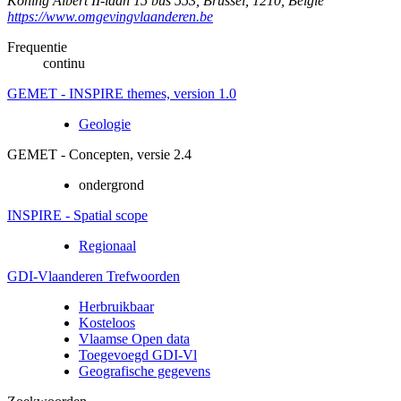
Koning Albert II-laan 15 bus 553
,
Brussel
,
1210
,
België
https://www.omgevingvlaanderen.be
Frequentie
continu
GEMET - INSPIRE themes, version 1.0
Geologie
GEMET - Concepten, versie 2.4
ondergrond
INSPIRE - Spatial scope
Regionaal
GDI-Vlaanderen Trefwoorden
Herbruikbaar
Kosteloos
Vlaamse Open data
Toegevoegd GDI-Vl
Geografische gegevens