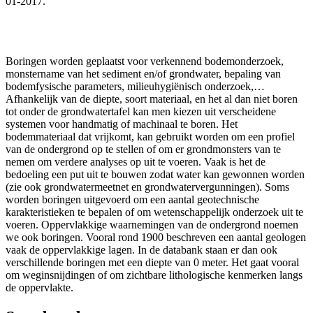
01-2017.
Boringen worden geplaatst voor verkennend bodemonderzoek,
monstername van het sediment en/of grondwater, bepaling van
bodemfysische parameters, milieuhygiënisch onderzoek,…
Afhankelijk van de diepte, soort materiaal, en het al dan niet boren
tot onder de grondwatertafel kan men kiezen uit verscheidene
systemen voor handmatig of machinaal te boren. Het
bodemmateriaal dat vrijkomt, kan gebruikt worden om een profiel
van de ondergrond op te stellen of om er grondmonsters van te
nemen om verdere analyses op uit te voeren. Vaak is het de
bedoeling een put uit te bouwen zodat water kan gewonnen worden
(zie ook grondwatermeetnet en grondwatervergunningen). Soms
worden boringen uitgevoerd om een aantal geotechnische
karakteristieken te bepalen of om wetenschappelijk onderzoek uit te
voeren. Oppervlakkige waarnemingen van de ondergrond noemen
we ook boringen. Vooral rond 1900 beschreven een aantal geologen
vaak de oppervlakkige lagen. In de databank staan er dan ook
verschillende boringen met een diepte van 0 meter. Het gaat vooral
om weginsnijdingen of om zichtbare lithologische kenmerken langs
de oppervlakte.