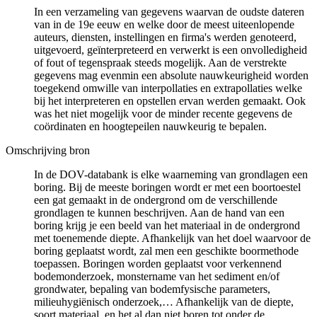
In een verzameling van gegevens waarvan de oudste dateren
van in de 19e eeuw en welke door de meest uiteenlopende
auteurs, diensten, instellingen en firma's werden genoteerd,
uitgevoerd, geïnterpreteerd en verwerkt is een onvolledigheid
of fout of tegenspraak steeds mogelijk. Aan de verstrekte
gegevens mag evenmin een absolute nauwkeurigheid worden
toegekend omwille van interpollaties en extrapollaties welke
bij het interpreteren en opstellen ervan werden gemaakt. Ook
was het niet mogelijk voor de minder recente gegevens de
coördinaten en hoogtepeilen nauwkeurig te bepalen.
Omschrijving bron
In de DOV-databank is elke waarneming van grondlagen een
boring. Bij de meeste boringen wordt er met een boortoestel
een gat gemaakt in de ondergrond om de verschillende
grondlagen te kunnen beschrijven. Aan de hand van een
boring krijg je een beeld van het materiaal in de ondergrond
met toenemende diepte. Afhankelijk van het doel waarvoor de
boring geplaatst wordt, zal men een geschikte boormethode
toepassen. Boringen worden geplaatst voor verkennend
bodemonderzoek, monstername van het sediment en/of
grondwater, bepaling van bodemfysische parameters,
milieuhygiënisch onderzoek,… Afhankelijk van de diepte,
soort materiaal, en het al dan niet boren tot onder de