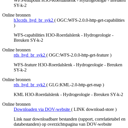
WFS-endpoint H3O-Roerdalslenk - Hydrogeologie - Breuken
SY-k-2
Online bronnen
h3o:rds_hyd_br_syk2
(
OGC:WFS-2.0.0-http-get-capabilities
)
WFS-capabilities H3O-Roerdalslenk - Hydrogeologie -
Breuken SY-k-2
Online bronnen
rds_hyd_br_syk2
(
OGC:WFS-2.0.0-http-get-feature
)
WFS-feature H3O-Roerdalslenk - Hydrogeologie - Breuken
SY-k-2
Online bronnen
rds_hyd_br_syk2
(
GLG:KML-2.0-http-get-map
)
KML H3O-Roerdalslenk - Hydrogeologie - Breuken SY-k-2
Online bronnen
Downloaden via DOV-website
(
LINK download-store
)
Link naar downloadbare bestanden (rapport, correlatietabel en
databestanden) op overzichtspagina van DOV-website