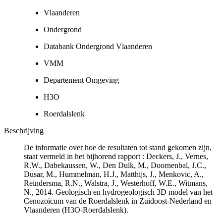
Vlaanderen
Ondergrond
Databank Ondergrond Vlaanderen
VMM
Departement Omgeving
H3O
Roerdalslenk
Beschrijving
De informatie over hoe de resultaten tot stand gekomen zijn,
staat vermeld in het bijhorend rapport : Deckers, J., Vernes,
R.W., Dabekaussen, W., Den Dulk, M., Doornenbal, J.C.,
Dusar, M., Hummelman, H.J., Matthijs, J., Menkovic, A.,
Reindersma, R.N., Walstra, J., Westerhoff, W.E., Witmans,
N., 2014. Geologisch en hydrogeologisch 3D model van het
Cenozoïcum van de Roerdalslenk in Zuidoost-Nederland en
Vlaanderen (H3O-Roerdalslenk).