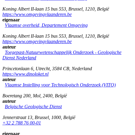
Koning Albert II-laan 15 bus 553
,
Brussel
,
1210
,
België
https://www.omgevingvlaanderen.be
eigenaar
Vlaamse overheid, Departement Omgeving
Koning Albert II-laan 15 bus 553
,
Brussel
,
1210
,
België
https://www.omgevingvlaanderen.be
auteur
Toegepast-Natuurwetenschappelijk Onderzoek - Geologische
Dienst Nederland
Princetonlaan 6
,
Utrecht
,
3584 CB
,
Nederland
https://www.dinoloket.nl
auteur
Vlaamse Instelling voor Technologisch Onderzoek (VITO)
Boeretang 200
,
Mol
,
2400
,
België
auteur
Belgische Geologische Dienst
Jennerstraat 13
,
Brussel
,
1000
,
België
+32 2 788 76 00-01
eigenaar