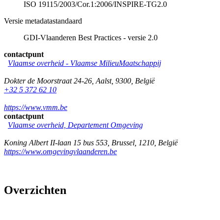
ISO 19115/2003/Cor.1:2006/INSPIRE-TG2.0
Versie metadatastandaard
GDI-Vlaanderen Best Practices - versie 2.0
contactpunt
Vlaamse overheid - Vlaamse MilieuMaatschappij
Dokter de Moorstraat 24-26
,
Aalst
,
9300
,
België
+32 5 372 62 10
https://www.vmm.be
contactpunt
Vlaamse overheid, Departement Omgeving
Koning Albert II-laan 15 bus 553
,
Brussel
,
1210
,
België
https://www.omgevingvlaanderen.be
Overzichten