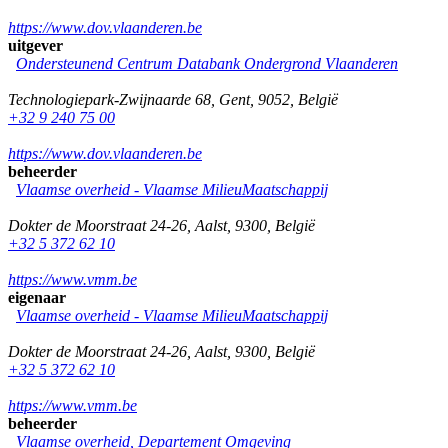
https://www.dov.vlaanderen.be
uitgever
Ondersteunend Centrum Databank Ondergrond Vlaanderen
Technologiepark-Zwijnaarde 68
,
Gent
,
9052
,
België
+32 9 240 75 00
https://www.dov.vlaanderen.be
beheerder
Vlaamse overheid - Vlaamse MilieuMaatschappij
Dokter de Moorstraat 24-26
,
Aalst
,
9300
,
België
+32 5 372 62 10
https://www.vmm.be
eigenaar
Vlaamse overheid - Vlaamse MilieuMaatschappij
Dokter de Moorstraat 24-26
,
Aalst
,
9300
,
België
+32 5 372 62 10
https://www.vmm.be
beheerder
Vlaamse overheid, Departement Omgeving