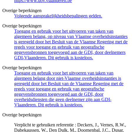
https://www.dov.vlaanderen.be
Overige beperkingen
Volgende aansprakelijkheidsbepalingen gelden.
Overige beperkingen
Toegang en gebruik voor het uitvoeren van taken van
algemeen belang, op niveau van Vlaamse overheidsinstanties
is geregeld door het Besluit van de Vlaamse Regering met de
regels voor toegang en gebruik van geografische
gegevensbronnen toegevoegd aan de GDI, door deelnemers
GDI-Vlaanderen. Dit gebruik is kosteloos.
Overige beperkingen
Toegang en gebruik voor het uitvoeren van taken van
algemeen belang door niet-Vlaamse overheidsinstanties is
geregeld door het Besluit van de Vlaamse Regering met de
regels voor toegang en gebruik van geografische
gegevensbronnen toegevoegd aan de GDI, door
overheidsdiensten die geen deelnemer zijn aan GDI-
Vlaanderen. Dit gebruik is kosteloos.
Overige beperkingen
Verplicht te gebruiken referentie : Deckers, J., Vernes, R.W.,
Dabekaussen, W., Den Dulk, M., Doornenbal, J.C., Dusar,