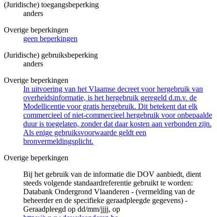
(Juridische) toegangsbeperking
anders
Overige beperkingen
geen beperkingen
(Juridische) gebruiksbeperking
anders
Overige beperkingen
In uitvoering van het Vlaamse decreet voor hergebruik van
overheidsinformatie, is het hergebruik geregeld d.m.v. de
Modellicentie voor gratis hergebruik. Dit betekent dat elk
commercieel of niet-commercieel hergebruik voor onbepaalde
duur is toegelaten, zonder dat daar kosten aan verbonden zijn.
Als enige gebruiksvoorwaarde geldt een
bronvermeldingsplicht.
Overige beperkingen
Bij het gebruik van de informatie die DOV aanbiedt, dient
steeds volgende standaardreferentie gebruikt te worden:
Databank Ondergrond Vlaanderen - (vermelding van de
beheerder en de specifieke geraadpleegde gegevens) -
Geraadpleegd op dd/mm/jjjj, op