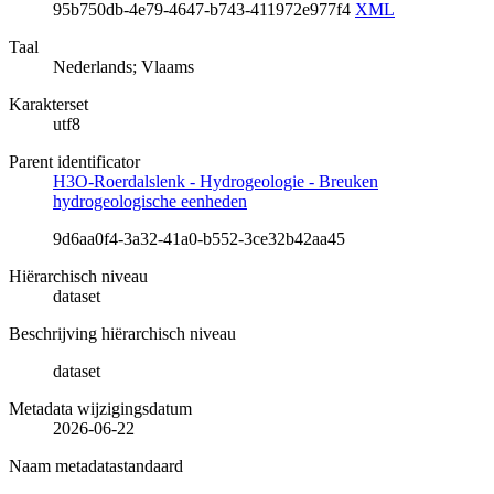
95b750db-4e79-4647-b743-411972e977f4
XML
Taal
Nederlands; Vlaams
Karakterset
utf8
Parent identificator
H3O-Roerdalslenk - Hydrogeologie - Breuken
hydrogeologische eenheden
9d6aa0f4-3a32-41a0-b552-3ce32b42aa45
Hiërarchisch niveau
dataset
Beschrijving hiërarchisch niveau
dataset
Metadata wijzigingsdatum
2026-06-22
Naam metadatastandaard