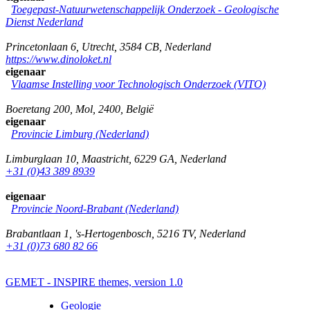
Toegepast-Natuurwetenschappelijk Onderzoek - Geologische
Dienst Nederland
Princetonlaan 6
,
Utrecht
,
3584 CB
,
Nederland
https://www.dinoloket.nl
eigenaar
Vlaamse Instelling voor Technologisch Onderzoek (VITO)
Boeretang 200
,
Mol
,
2400
,
België
eigenaar
Provincie Limburg (Nederland)
Limburglaan 10
,
Maastricht
,
6229 GA
,
Nederland
+31 (0)43 389 8939
eigenaar
Provincie Noord-Brabant (Nederland)
Brabantlaan 1
,
's-Hertogenbosch
,
5216 TV
,
Nederland
+31 (0)73 680 82 66
GEMET - INSPIRE themes, version 1.0
Geologie