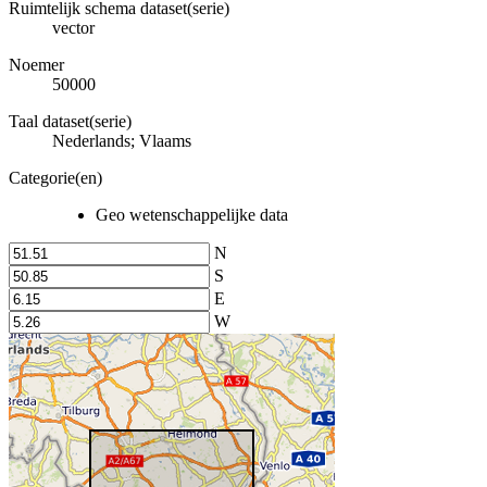
Ruimtelijk schema dataset(serie)
vector
Noemer
50000
Taal dataset(serie)
Nederlands; Vlaams
Categorie(en)
Geo wetenschappelijke data
N
S
E
W