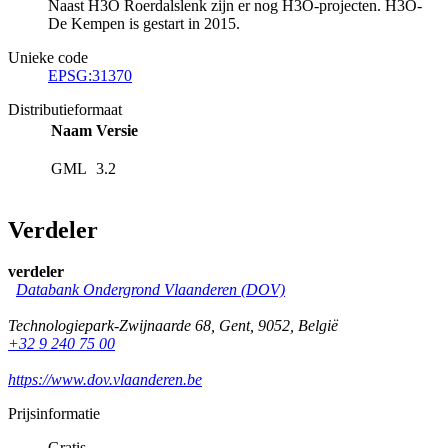
Naast H3O Roerdalslenk zijn er nog H3O-projecten. H3O-
De Kempen is gestart in 2015.
Unieke code
EPSG:31370
Distributieformaat
Naam
Versie
GML
3.2
Verdeler
verdeler
Databank Ondergrond Vlaanderen (DOV)
Technologiepark-Zwijnaarde 68
,
Gent
,
9052
,
België
+32 9 240 75 00
https://www.dov.vlaanderen.be
Prijsinformatie
Gratis