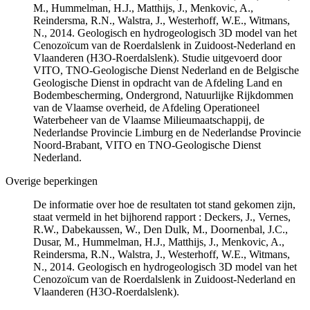
M., Hummelman, H.J., Matthijs, J., Menkovic, A.,
Reindersma, R.N., Walstra, J., Westerhoff, W.E., Witmans,
N., 2014. Geologisch en hydrogeologisch 3D model van het
Cenozoïcum van de Roerdalslenk in Zuidoost-Nederland en
Vlaanderen (H3O-Roerdalslenk). Studie uitgevoerd door
VITO, TNO-Geologische Dienst Nederland en de Belgische
Geologische Dienst in opdracht van de Afdeling Land en
Bodembescherming, Ondergrond, Natuurlijke Rijkdommen
van de Vlaamse overheid, de Afdeling Operationeel
Waterbeheer van de Vlaamse Milieumaatschappij, de
Nederlandse Provincie Limburg en de Nederlandse Provincie
Noord-Brabant, VITO en TNO-Geologische Dienst
Nederland.
Overige beperkingen
De informatie over hoe de resultaten tot stand gekomen zijn,
staat vermeld in het bijhorend rapport : Deckers, J., Vernes,
R.W., Dabekaussen, W., Den Dulk, M., Doornenbal, J.C.,
Dusar, M., Hummelman, H.J., Matthijs, J., Menkovic, A.,
Reindersma, R.N., Walstra, J., Westerhoff, W.E., Witmans,
N., 2014. Geologisch en hydrogeologisch 3D model van het
Cenozoïcum van de Roerdalslenk in Zuidoost-Nederland en
Vlaanderen (H3O-Roerdalslenk).