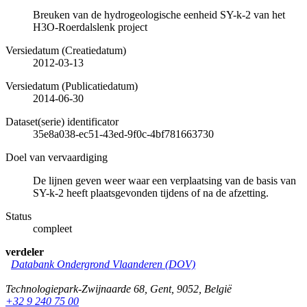
Breuken van de hydrogeologische eenheid SY-k-2 van het
H3O-Roerdalslenk project
Versiedatum (Creatiedatum)
2012-03-13
Versiedatum (Publicatiedatum)
2014-06-30
Dataset(serie) identificator
35e8a038-ec51-43ed-9f0c-4bf781663730
Doel van vervaardiging
De lijnen geven weer waar een verplaatsing van de basis van
SY-k-2 heeft plaatsgevonden tijdens of na de afzetting.
Status
compleet
verdeler
Databank Ondergrond Vlaanderen (DOV)
Technologiepark-Zwijnaarde 68
,
Gent
,
9052
,
België
+32 9 240 75 00