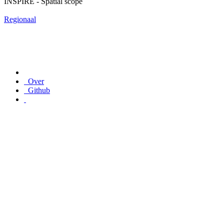
INSPIRE - Spatial scope
Regionaal
Over
Github