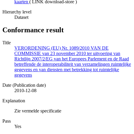
kaarten
(
LINK download-store
)
Hierarchy level
Dataset
Conformance result
Title
VERORDENING (EU) Nr. 1089/2010 VAN DE
COMMISSIE van 23 november 2010 ter uitvoering van
Richtlijn 2007/2/EG van het Europees Parlement en de Raad
betreffende de interoperabiliteit van verzamelingen ruimtelijke
gegevens en van diensten met betrekking tot ruimtelijke
gegevens
Date (Publication date)
2010-12-08
Explanation
Zie vermelde specificatie
Pass
Yes