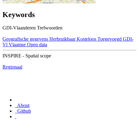
Keywords
GDI-Vlaanderen Trefwoorden
Geografische gegevens
Herbruikbaar
Kosteloos
Toegevoegd GDI-
Vl
Vlaamse Open data
INSPIRE - Spatial scope
Regionaal
About
Github