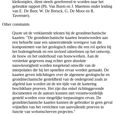
kleikomplex, dient steeds gerefereerd te worden naar het
gebruikte rapport (Ph. Van Burm en J. Maertens onder leiding
van E. De Beer, W. De Breuck, G. De Moor en R.
Tavernier).
Other constraints
Quote uit de verklarende teksten bij de grondmechanische
kaarten: "De grondmechanische kaarten beantwoorden aan
een behoefte naar een samenvattende weergave van die
komponenten van het geologisch milieu die een rol spelen bij
het bodemgebruik en een invloed uitoefenen op het ontwerp,
de bouw en het onderhoud van bouwwerken. Aan de
verstrekte gegevens mag echter geen absolute
nauwkeurigheid worden toegekend omwille van de
interpolaties die bij het opstellen ervan werden gemaakt. De
kaarten geven inlichtingen over de algemene geologische en
grondmechanische gesteldheid van de ondergrond zoals ze
afgeleid kan worden uit de ten tijde van de kartering
beschikbare proeven. Het zijn dus enkel richtinggevende
documenten en de auteurs kunnen niet verantwoordelijk
gesteld worden voor mogelijke toepassingen ervan. De
grondmechanische kaarten kunnen de gebruiker in geen geval
vrijstellen van het verrichten van aanvullende proeven in
functie van welomschreven projecten."