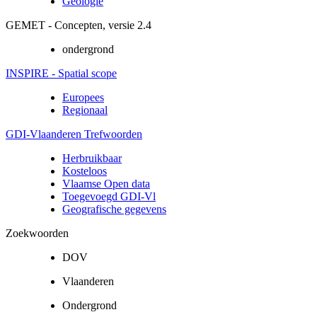
Geologie
GEMET - Concepten, versie 2.4
ondergrond
INSPIRE - Spatial scope
Europees
Regionaal
GDI-Vlaanderen Trefwoorden
Herbruikbaar
Kosteloos
Vlaamse Open data
Toegevoegd GDI-Vl
Geografische gegevens
Zoekwoorden
DOV
Vlaanderen
Ondergrond