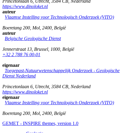
Princetonlaan 6
,
Utrecht
,
3584 CB
,
Nederland
https://www.dinoloket.nl
auteur
Vlaamse Instelling voor Technologisch Onderzoek (VITO)
Boeretang 200
,
Mol
,
2400
,
België
auteur
Belgische Geologische Dienst
Jennerstraat 13
,
Brussel
,
1000
,
België
+32 2 788 76 00-01
eigenaar
Toegepast-Natuurwetenschappelijk Onderzoek - Geologische
Dienst Nederland
Princetonlaan 6
,
Utrecht
,
3584 CB
,
Nederland
https://www.dinoloket.nl
eigenaar
Vlaamse Instelling voor Technologisch Onderzoek (VITO)
Boeretang 200
,
Mol
,
2400
,
België
GEMET - INSPIRE themes, version 1.0