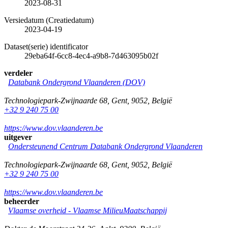
2023-08-31
Versiedatum (Creatiedatum)
2023-04-19
Dataset(serie) identificator
29eba64f-6cc8-4ec4-a9b8-7d463095b02f
verdeler
Databank Ondergrond Vlaanderen (DOV)
Technologiepark-Zwijnaarde 68
,
Gent
,
9052
,
België
+32 9 240 75 00
https://www.dov.vlaanderen.be
uitgever
Ondersteunend Centrum Databank Ondergrond Vlaanderen
Technologiepark-Zwijnaarde 68
,
Gent
,
9052
,
België
+32 9 240 75 00
https://www.dov.vlaanderen.be
beheerder
Vlaamse overheid - Vlaamse MilieuMaatschappij