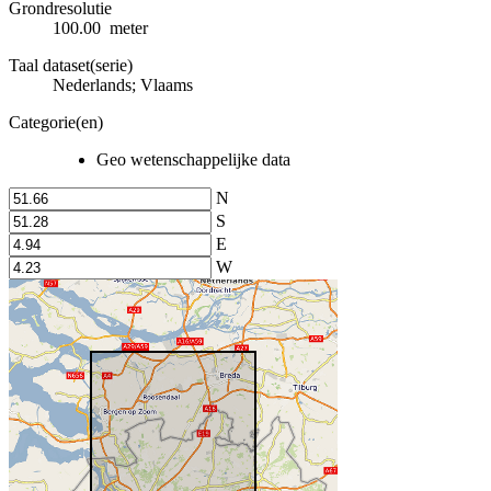
Grondresolutie
100.00 meter
Taal dataset(serie)
Nederlands; Vlaams
Categorie(en)
Geo wetenschappelijke data
N
S
E
W