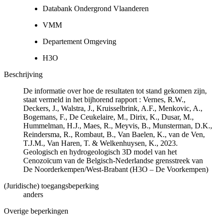
Databank Ondergrond Vlaanderen
VMM
Departement Omgeving
H3O
Beschrijving
De informatie over hoe de resultaten tot stand gekomen zijn,
staat vermeld in het bijhorend rapport : Vernes, R.W.,
Deckers, J., Walstra, J., Kruisselbrink, A.F., Menkovic, A.,
Bogemans, F., De Ceukelaire, M., Dirix, K., Dusar, M.,
Hummelman, H.J., Maes, R., Meyvis, B., Munsterman, D.K.,
Reindersma, R., Rombaut, B., Van Baelen, K., van de Ven,
T.J.M., Van Haren, T. & Welkenhuysen, K., 2023.
Geologisch en hydrogeologisch 3D model van het
Cenozoïcum van de Belgisch-Nederlandse grensstreek van
De Noorderkempen/West-Brabant (H3O – De Voorkempen)
(Juridische) toegangsbeperking
anders
Overige beperkingen