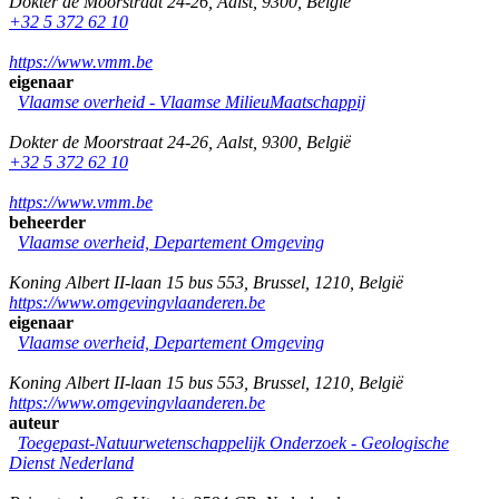
Dokter de Moorstraat 24-26
,
Aalst
,
9300
,
België
+32 5 372 62 10
https://www.vmm.be
eigenaar
Vlaamse overheid - Vlaamse MilieuMaatschappij
Dokter de Moorstraat 24-26
,
Aalst
,
9300
,
België
+32 5 372 62 10
https://www.vmm.be
beheerder
Vlaamse overheid, Departement Omgeving
Koning Albert II-laan 15 bus 553
,
Brussel
,
1210
,
België
https://www.omgevingvlaanderen.be
eigenaar
Vlaamse overheid, Departement Omgeving
Koning Albert II-laan 15 bus 553
,
Brussel
,
1210
,
België
https://www.omgevingvlaanderen.be
auteur
Toegepast-Natuurwetenschappelijk Onderzoek - Geologische
Dienst Nederland