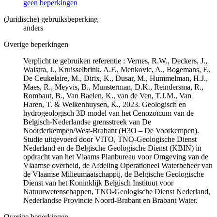
geen beperkingen
(Juridische) gebruiksbeperking
anders
Overige beperkingen
Verplicht te gebruiken referentie : Vernes, R.W., Deckers, J.,
Walstra, J., Kruisselbrink, A.F., Menkovic, A., Bogemans, F.,
De Ceukelaire, M., Dirix, K., Dusar, M., Hummelman, H.J.,
Maes, R., Meyvis, B., Munsterman, D.K., Reindersma, R.,
Rombaut, B., Van Baelen, K., van de Ven, T.J.M., Van
Haren, T. & Welkenhuysen, K., 2023. Geologisch en
hydrogeologisch 3D model van het Cenozoïcum van de
Belgisch-Nederlandse grensstreek van De
Noorderkempen/West-Brabant (H3O – De Voorkempen).
Studie uitgevoerd door VITO, TNO-Geologische Dienst
Nederland en de Belgische Geologische Dienst (KBIN) in
opdracht van het Vlaams Planbureau voor Omgeving van de
Vlaamse overheid, de Afdeling Operationeel Waterbeheer van
de Vlaamse Milieumaatschappij, de Belgische Geologische
Dienst van het Koninklijk Belgisch Instituut voor
Natuurwetenschappen, TNO-Geologische Dienst Nederland,
Nederlandse Provincie Noord-Brabant en Brabant Water.
Overige beperkingen