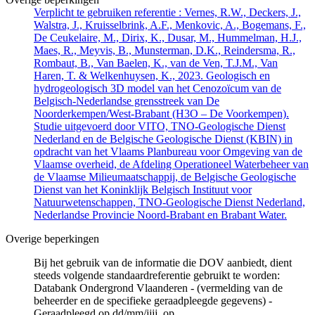
Verplicht te gebruiken referentie : Vernes, R.W., Deckers, J.,
Walstra, J., Kruisselbrink, A.F., Menkovic, A., Bogemans, F.,
De Ceukelaire, M., Dirix, K., Dusar, M., Hummelman, H.J.,
Maes, R., Meyvis, B., Munsterman, D.K., Reindersma, R.,
Rombaut, B., Van Baelen, K., van de Ven, T.J.M., Van
Haren, T. & Welkenhuysen, K., 2023. Geologisch en
hydrogeologisch 3D model van het Cenozoïcum van de
Belgisch-Nederlandse grensstreek van De
Noorderkempen/West-Brabant (H3O – De Voorkempen).
Studie uitgevoerd door VITO, TNO-Geologische Dienst
Nederland en de Belgische Geologische Dienst (KBIN) in
opdracht van het Vlaams Planbureau voor Omgeving van de
Vlaamse overheid, de Afdeling Operationeel Waterbeheer van
de Vlaamse Milieumaatschappij, de Belgische Geologische
Dienst van het Koninklijk Belgisch Instituut voor
Natuurwetenschappen, TNO-Geologische Dienst Nederland,
Nederlandse Provincie Noord-Brabant en Brabant Water.
Overige beperkingen
Bij het gebruik van de informatie die DOV aanbiedt, dient
steeds volgende standaardreferentie gebruikt te worden:
Databank Ondergrond Vlaanderen - (vermelding van de
beheerder en de specifieke geraadpleegde gegevens) -
Geraadpleegd op dd/mm/jjjj, op