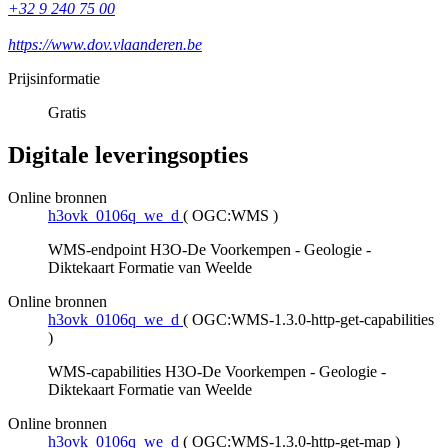
+32 9 240 75 00
https://www.dov.vlaanderen.be
Prijsinformatie
Gratis
Digitale leveringsopties
Online bronnen
h3ovk_0106q_we_d
(
OGC:WMS
)
WMS-endpoint H3O-De Voorkempen - Geologie -
Diktekaart Formatie van Weelde
Online bronnen
h3ovk_0106q_we_d
(
OGC:WMS-1.3.0-http-get-capabilities
)
WMS-capabilities H3O-De Voorkempen - Geologie -
Diktekaart Formatie van Weelde
Online bronnen
h3ovk_0106q_we_d
(
OGC:WMS-1.3.0-http-get-map
)