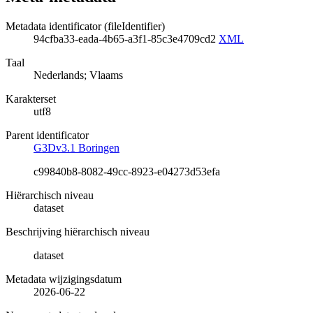
Metadata identificator (fileIdentifier)
94cfba33-eada-4b65-a3f1-85c3e4709cd2
XML
Taal
Nederlands; Vlaams
Karakterset
utf8
Parent identificator
G3Dv3.1 Boringen
c99840b8-8082-49cc-8923-e04273d53efa
Hiërarchisch niveau
dataset
Beschrijving hiërarchisch niveau
dataset
Metadata wijzigingsdatum
2026-06-22