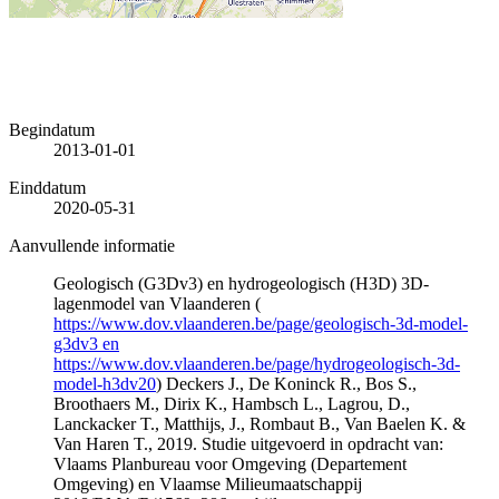
Begindatum
2013-01-01
Einddatum
2020-05-31
Aanvullende informatie
Geologisch (G3Dv3) en hydrogeologisch (H3D) 3D-
lagenmodel van Vlaanderen (
https://www.dov.vlaanderen.be/page/geologisch-3d-model-
g3dv3 en
https://www.dov.vlaanderen.be/page/hydrogeologisch-3d-
model-h3dv20
) Deckers J., De Koninck R., Bos S.,
Broothaers M., Dirix K., Hambsch L., Lagrou, D.,
Lanckacker T., Matthijs, J., Rombaut B., Van Baelen K. &
Van Haren T., 2019. Studie uitgevoerd in opdracht van:
Vlaams Planbureau voor Omgeving (Departement
Omgeving) en Vlaamse Milieumaatschappij