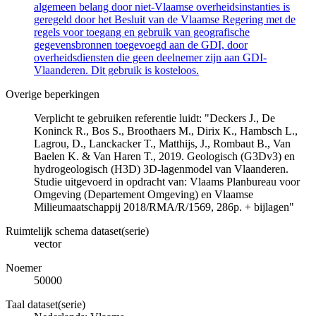
algemeen belang door niet-Vlaamse overheidsinstanties is
geregeld door het Besluit van de Vlaamse Regering met de
regels voor toegang en gebruik van geografische
gegevensbronnen toegevoegd aan de GDI, door
overheidsdiensten die geen deelnemer zijn aan GDI-
Vlaanderen. Dit gebruik is kosteloos.
Overige beperkingen
Verplicht te gebruiken referentie luidt: "Deckers J., De
Koninck R., Bos S., Broothaers M., Dirix K., Hambsch L.,
Lagrou, D., Lanckacker T., Matthijs, J., Rombaut B., Van
Baelen K. & Van Haren T., 2019. Geologisch (G3Dv3) en
hydrogeologisch (H3D) 3D-lagenmodel van Vlaanderen.
Studie uitgevoerd in opdracht van: Vlaams Planbureau voor
Omgeving (Departement Omgeving) en Vlaamse
Milieumaatschappij 2018/RMA/R/1569, 286p. + bijlagen"
Ruimtelijk schema dataset(serie)
vector
Noemer
50000
Taal dataset(serie)