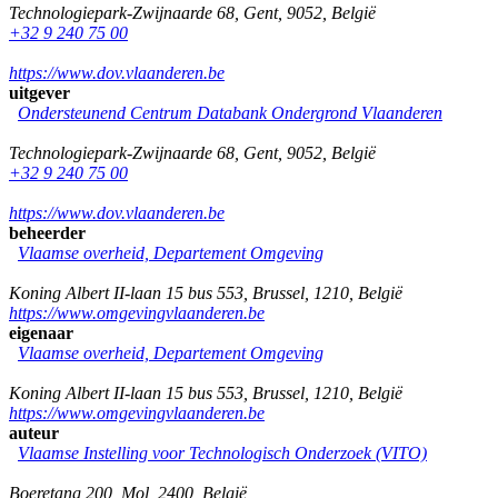
Technologiepark-Zwijnaarde 68
,
Gent
,
9052
,
België
+32 9 240 75 00
https://www.dov.vlaanderen.be
uitgever
Ondersteunend Centrum Databank Ondergrond Vlaanderen
Technologiepark-Zwijnaarde 68
,
Gent
,
9052
,
België
+32 9 240 75 00
https://www.dov.vlaanderen.be
beheerder
Vlaamse overheid, Departement Omgeving
Koning Albert II-laan 15 bus 553
,
Brussel
,
1210
,
België
https://www.omgevingvlaanderen.be
eigenaar
Vlaamse overheid, Departement Omgeving
Koning Albert II-laan 15 bus 553
,
Brussel
,
1210
,
België
https://www.omgevingvlaanderen.be
auteur
Vlaamse Instelling voor Technologisch Onderzoek (VITO)
Boeretang 200
,
Mol
,
2400
,
België