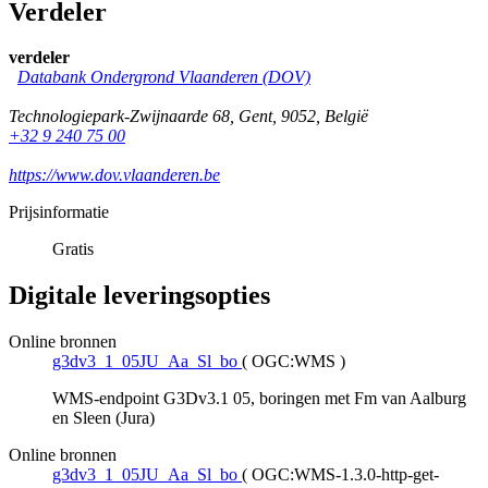
Verdeler
verdeler
Databank Ondergrond Vlaanderen (DOV)
Technologiepark-Zwijnaarde 68
,
Gent
,
9052
,
België
+32 9 240 75 00
https://www.dov.vlaanderen.be
Prijsinformatie
Gratis
Digitale leveringsopties
Online bronnen
g3dv3_1_05JU_Aa_Sl_bo
(
OGC:WMS
)
WMS-endpoint G3Dv3.1 05, boringen met Fm van Aalburg
en Sleen (Jura)
Online bronnen
g3dv3_1_05JU_Aa_Sl_bo
(
OGC:WMS-1.3.0-http-get-