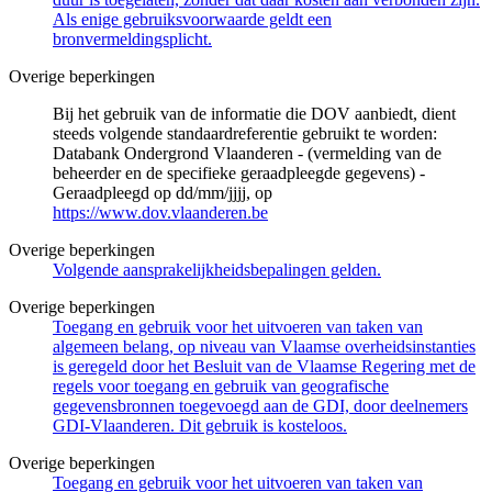
Als enige gebruiksvoorwaarde geldt een
bronvermeldingsplicht.
Overige beperkingen
Bij het gebruik van de informatie die DOV aanbiedt, dient
steeds volgende standaardreferentie gebruikt te worden:
Databank Ondergrond Vlaanderen - (vermelding van de
beheerder en de specifieke geraadpleegde gegevens) -
Geraadpleegd op dd/mm/jjjj, op
https://www.dov.vlaanderen.be
Overige beperkingen
Volgende aansprakelijkheidsbepalingen gelden.
Overige beperkingen
Toegang en gebruik voor het uitvoeren van taken van
algemeen belang, op niveau van Vlaamse overheidsinstanties
is geregeld door het Besluit van de Vlaamse Regering met de
regels voor toegang en gebruik van geografische
gegevensbronnen toegevoegd aan de GDI, door deelnemers
GDI-Vlaanderen. Dit gebruik is kosteloos.
Overige beperkingen
Toegang en gebruik voor het uitvoeren van taken van