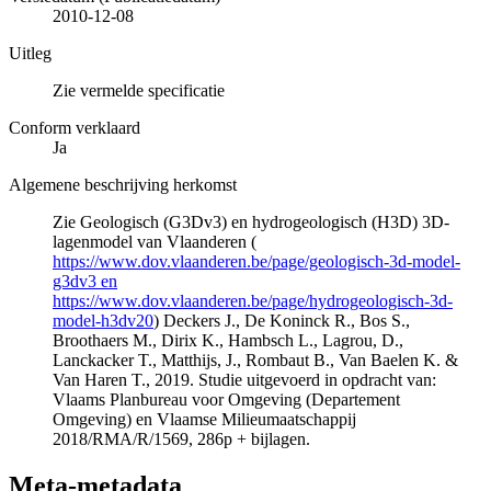
2010-12-08
Uitleg
Zie vermelde specificatie
Conform verklaard
Ja
Algemene beschrijving herkomst
Zie Geologisch (G3Dv3) en hydrogeologisch (H3D) 3D-
lagenmodel van Vlaanderen (
https://www.dov.vlaanderen.be/page/geologisch-3d-model-
g3dv3 en
https://www.dov.vlaanderen.be/page/hydrogeologisch-3d-
model-h3dv20
) Deckers J., De Koninck R., Bos S.,
Broothaers M., Dirix K., Hambsch L., Lagrou, D.,
Lanckacker T., Matthijs, J., Rombaut B., Van Baelen K. &
Van Haren T., 2019. Studie uitgevoerd in opdracht van:
Vlaams Planbureau voor Omgeving (Departement
Omgeving) en Vlaamse Milieumaatschappij
2018/RMA/R/1569, 286p + bijlagen.
Meta-metadata