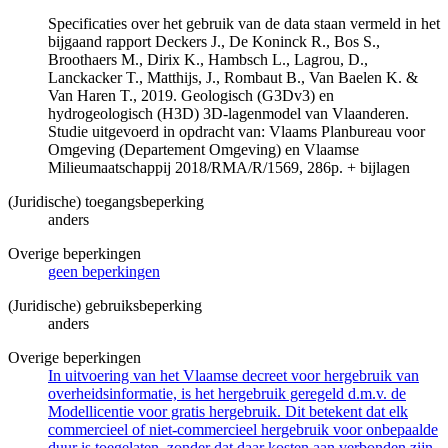
Specificaties over het gebruik van de data staan vermeld in het
bijgaand rapport Deckers J., De Koninck R., Bos S.,
Broothaers M., Dirix K., Hambsch L., Lagrou, D.,
Lanckacker T., Matthijs, J., Rombaut B., Van Baelen K. &
Van Haren T., 2019. Geologisch (G3Dv3) en
hydrogeologisch (H3D) 3D-lagenmodel van Vlaanderen.
Studie uitgevoerd in opdracht van: Vlaams Planbureau voor
Omgeving (Departement Omgeving) en Vlaamse
Milieumaatschappij 2018/RMA/R/1569, 286p. + bijlagen
(Juridische) toegangsbeperking
anders
Overige beperkingen
geen beperkingen
(Juridische) gebruiksbeperking
anders
Overige beperkingen
In uitvoering van het Vlaamse decreet voor hergebruik van
overheidsinformatie, is het hergebruik geregeld d.m.v. de
Modellicentie voor gratis hergebruik. Dit betekent dat elk
commercieel of niet-commercieel hergebruik voor onbepaalde
duur is toegelaten, zonder dat daar kosten aan verbonden zijn.