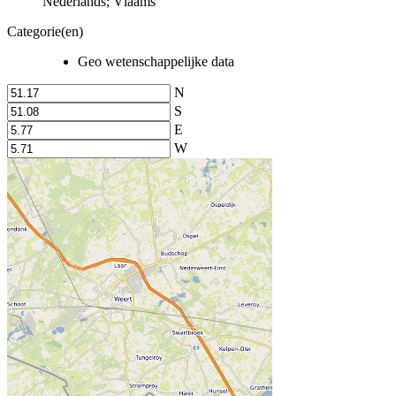
Nederlands; Vlaams
Categorie(en)
Geo wetenschappelijke data
N
S
E
W