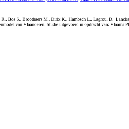
nck R., Bos S., Broothaers M., Dirix K., Hambsch L., Lagrou, D., Lanck
nmodel van Vlaanderen. Studie uitgevoerd in opdracht van: Vlaams