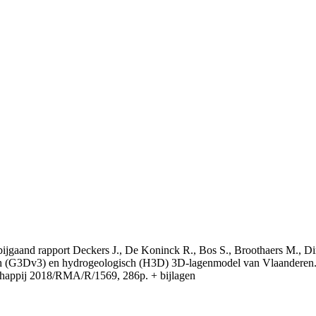
t bijgaand rapport Deckers J., De Koninck R., Bos S., Broothaers M., Di
 (G3Dv3) en hydrogeologisch (H3D) 3D-lagenmodel van Vlaanderen. S
appij 2018/RMA/R/1569, 286p. + bijlagen