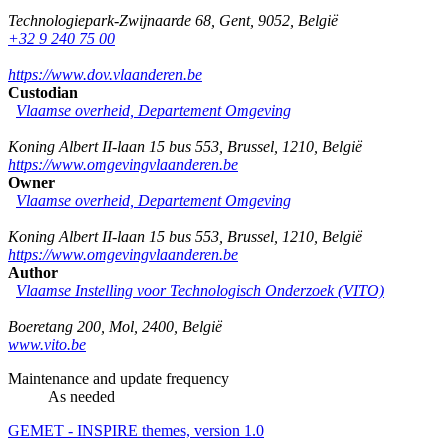
Technologiepark-Zwijnaarde 68
,
Gent
,
9052
,
België
+32 9 240 75 00
https://www.dov.vlaanderen.be
Custodian
Vlaamse overheid, Departement Omgeving
Koning Albert II-laan 15 bus 553
,
Brussel
,
1210
,
België
https://www.omgevingvlaanderen.be
Owner
Vlaamse overheid, Departement Omgeving
Koning Albert II-laan 15 bus 553
,
Brussel
,
1210
,
België
https://www.omgevingvlaanderen.be
Author
Vlaamse Instelling voor Technologisch Onderzoek (VITO)
Boeretang 200
,
Mol
,
2400
,
België
www.vito.be
Maintenance and update frequency
As needed
GEMET - INSPIRE themes, version 1.0