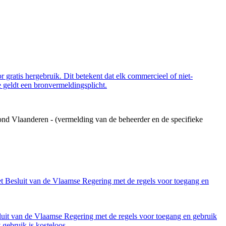
 gratis hergebruik. Dit betekent dat elk commercieel of niet-
 geldt een bronvermeldingsplicht.
ond Vlaanderen - (vermelding van de beheerder en de specifieke
et Besluit van de Vlaamse Regering met de regels voor toegang en
luit van de Vlaamse Regering met de regels voor toegang en gebruik
gebruik is kosteloos.