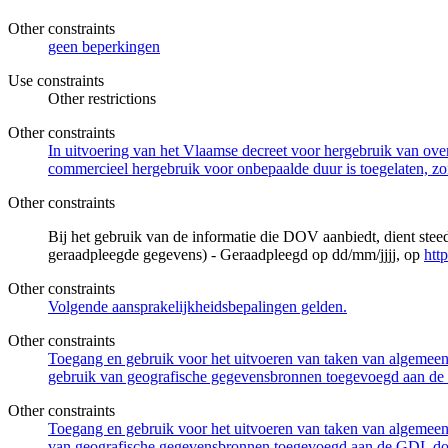
Other constraints
geen beperkingen
Use constraints
Other restrictions
Other constraints
In uitvoering van het Vlaamse decreet voor hergebruik van overh
commercieel hergebruik voor onbepaalde duur is toegelaten, zo
Other constraints
Bij het gebruik van de informatie die DOV aanbiedt, dient ste
geraadpleegde gegevens) - Geraadpleegd op dd/mm/jjjj, op
htt
Other constraints
Volgende aansprakelijkheidsbepalingen gelden.
Other constraints
Toegang en gebruik voor het uitvoeren van taken van algemeen 
gebruik van geografische gegevensbronnen toegevoegd aan de 
Other constraints
Toegang en gebruik voor het uitvoeren van taken van algemeen 
van geografische gegevensbronnen toegevoegd aan de GDI, door