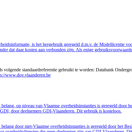
eidsinformatie, is het hergebruik geregeld d.m.v. de Modellicentie voor
nder dat daar kosten aan verbonden zijn. Als enige gebruiksvoorwaarde
eds volgende standaardreferentie gebruikt te worden: Databank Ondergr
ps://www.dov.vlaanderen.be
belang, op niveau van Vlaamse overheidsinstanties is geregeld door h
GDI, door deelnemers GDI-Vlaanderen. Dit gebruik is kosteloos.
belang door niet-Vlaamse overheidsinstanties is geregeld door het Bes
 overheidsdiensten die geen deelnemer zijn aan GDI-Vlaanderen. Dit 