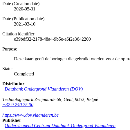
Date (Creation date)
2020-05-31
Date (Publication date)
2021-03-10
Citation identifier
e39bdf32-2178-48a4-9b5e-a6f2e3642200
Purpose
Deze kaart geeft de boringen die gebruikt werden voor de opm
Status
Completed
Distributor
Databank Ondergrond Vlaanderen (DOV)
Technologiepark-Zwijnaarde 68
,
Gent
,
9052
,
België
+32 9 240 75 00
https://www.dov.vlaanderen.be
Publisher
Ondersteunend Centrum Databank Ondergrond Vlaanderen