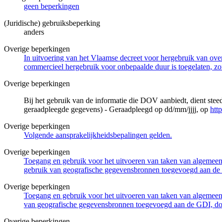
geen beperkingen
(Juridische) gebruiksbeperking
anders
Overige beperkingen
In uitvoering van het Vlaamse decreet voor hergebruik van overh
commercieel hergebruik voor onbepaalde duur is toegelaten, zo
Overige beperkingen
Bij het gebruik van de informatie die DOV aanbiedt, dient ste
geraadpleegde gegevens) - Geraadpleegd op dd/mm/jjjj, op
htt
Overige beperkingen
Volgende aansprakelijkheidsbepalingen gelden.
Overige beperkingen
Toegang en gebruik voor het uitvoeren van taken van algemeen 
gebruik van geografische gegevensbronnen toegevoegd aan de 
Overige beperkingen
Toegang en gebruik voor het uitvoeren van taken van algemeen 
van geografische gegevensbronnen toegevoegd aan de GDI, door
Overige beperkingen