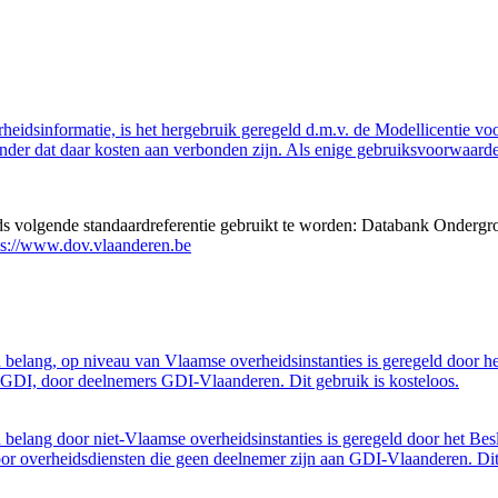
eidsinformatie, is het hergebruik geregeld d.m.v. de Modellicentie voor
nder dat daar kosten aan verbonden zijn. Als enige gebruiksvoorwaarde
eds volgende standaardreferentie gebruikt te worden: Databank Ondergr
ps://www.dov.vlaanderen.be
belang, op niveau van Vlaamse overheidsinstanties is geregeld door h
GDI, door deelnemers GDI-Vlaanderen. Dit gebruik is kosteloos.
belang door niet-Vlaamse overheidsinstanties is geregeld door het Bes
 overheidsdiensten die geen deelnemer zijn aan GDI-Vlaanderen. Dit 