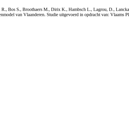
nck R., Bos S., Broothaers M., Dirix K., Hambsch L., Lagrou, D., Lanck
nmodel van Vlaanderen. Studie uitgevoerd in opdracht van: Vlaams