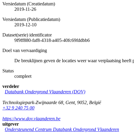
Versiedatum (Creatiedatum)
2019-11-26
Versiedatum (Publicatiedatum)
2019-12-10
Dataset(serie) identificator
9f9ff880-faf8-4318-a405-40fc69fddbb6
Doel van vervaardiging
De breuklijnen geven de locaties weer waar verplaatsing heeft 
Status
compleet
verdeler
Databank Ondergrond Vlaanderen (DOV)
Technologiepark-Zwijnaarde 68
,
Gent
,
9052
,
België
+32 9 240 75 00
https://www.dov.vlaanderen.be
uitgever
Ondersteunend Centrum Databank Ondergrond Vlaanderen