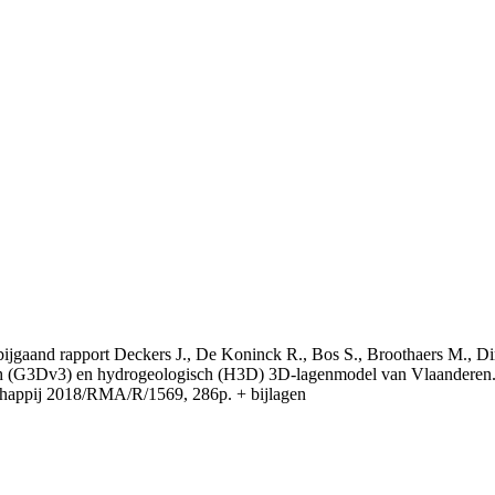
t bijgaand rapport Deckers J., De Koninck R., Bos S., Broothaers M., Di
 (G3Dv3) en hydrogeologisch (H3D) 3D-lagenmodel van Vlaanderen. S
appij 2018/RMA/R/1569, 286p. + bijlagen