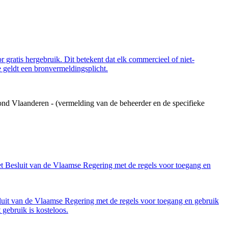
 gratis hergebruik. Dit betekent dat elk commercieel of niet-
 geldt een bronvermeldingsplicht.
ond Vlaanderen - (vermelding van de beheerder en de specifieke
et Besluit van de Vlaamse Regering met de regels voor toegang en
luit van de Vlaamse Regering met de regels voor toegang en gebruik
gebruik is kosteloos.