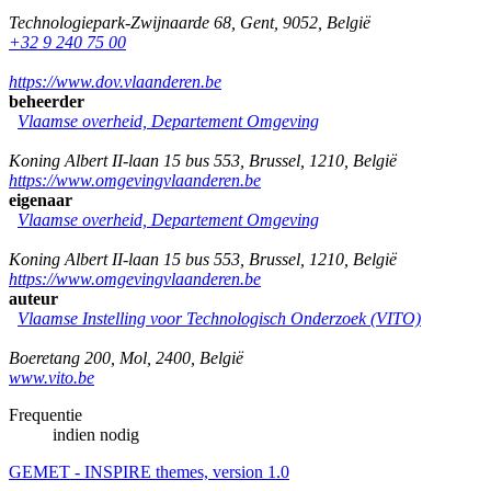
Technologiepark-Zwijnaarde 68
,
Gent
,
9052
,
België
+32 9 240 75 00
https://www.dov.vlaanderen.be
beheerder
Vlaamse overheid, Departement Omgeving
Koning Albert II-laan 15 bus 553
,
Brussel
,
1210
,
België
https://www.omgevingvlaanderen.be
eigenaar
Vlaamse overheid, Departement Omgeving
Koning Albert II-laan 15 bus 553
,
Brussel
,
1210
,
België
https://www.omgevingvlaanderen.be
auteur
Vlaamse Instelling voor Technologisch Onderzoek (VITO)
Boeretang 200
,
Mol
,
2400
,
België
www.vito.be
Frequentie
indien nodig
GEMET - INSPIRE themes, version 1.0