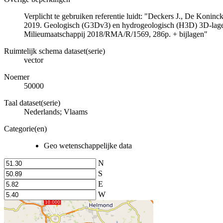
Verplicht te gebruiken referentie luidt: "Deckers J., De Koni
2019. Geologisch (G3Dv3) en hydrogeologisch (H3D) 3D-lage
Milieumaatschappij 2018/RMA/R/1569, 286p. + bijlagen"
Ruimtelijk schema dataset(serie)
vector
Noemer
50000
Taal dataset(serie)
Nederlands; Vlaams
Categorie(en)
Geo wetenschappelijke data
N
S
E
W