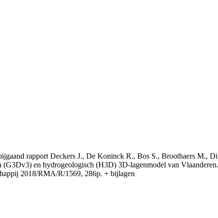
t bijgaand rapport Deckers J., De Koninck R., Bos S., Broothaers M., Di
 (G3Dv3) en hydrogeologisch (H3D) 3D-lagenmodel van Vlaanderen. S
appij 2018/RMA/R/1569, 286p. + bijlagen