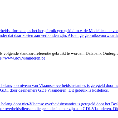
eidsinformatie, is het hergebruik geregeld d.m.v. de Modellicentie voor
nder dat daar kosten aan verbonden zijn. Als enige gebruiksvoorwaarde
eds volgende standaardreferentie gebruikt te worden: Databank Ondergr
ps://www.dov.vlaanderen.be
belang, op niveau van Vlaamse overheidsinstanties is geregeld door h
GDI, door deelnemers GDI-Vlaanderen. Dit gebruik is kosteloos.
belang door niet-Vlaamse overheidsinstanties is geregeld door het Bes
 overheidsdiensten die geen deelnemer zijn aan GDI-Vlaanderen. Dit 