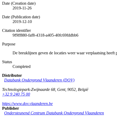
Date (Creation date)
2019-11-26
Date (Publication date)
2019-12-10
Citation identifier
9f9ff880-faf8-4318-a405-40fc69fddbb6
Purpose
De breuklijnen geven de locaties weer waar verplaatsing heeft 
Status
Completed
Distributor
Databank Ondergrond Vlaanderen (DOV)
Technologiepark-Zwijnaarde 68
,
Gent
,
9052
,
België
+32 9 240 75 00
https://www.dov.vlaanderen.be
Publisher
Ondersteunend Centrum Databank Ondergrond Vlaanderen