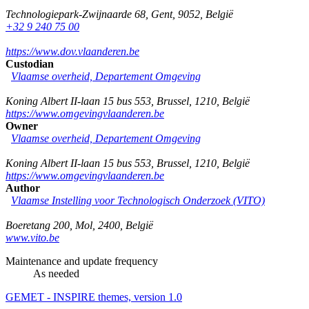
Technologiepark-Zwijnaarde 68
,
Gent
,
9052
,
België
+32 9 240 75 00
https://www.dov.vlaanderen.be
Custodian
Vlaamse overheid, Departement Omgeving
Koning Albert II-laan 15 bus 553
,
Brussel
,
1210
,
België
https://www.omgevingvlaanderen.be
Owner
Vlaamse overheid, Departement Omgeving
Koning Albert II-laan 15 bus 553
,
Brussel
,
1210
,
België
https://www.omgevingvlaanderen.be
Author
Vlaamse Instelling voor Technologisch Onderzoek (VITO)
Boeretang 200
,
Mol
,
2400
,
België
www.vito.be
Maintenance and update frequency
As needed
GEMET - INSPIRE themes, version 1.0