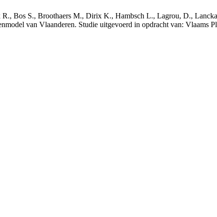
nck R., Bos S., Broothaers M., Dirix K., Hambsch L., Lagrou, D., Lanck
nmodel van Vlaanderen. Studie uitgevoerd in opdracht van: Vlaams