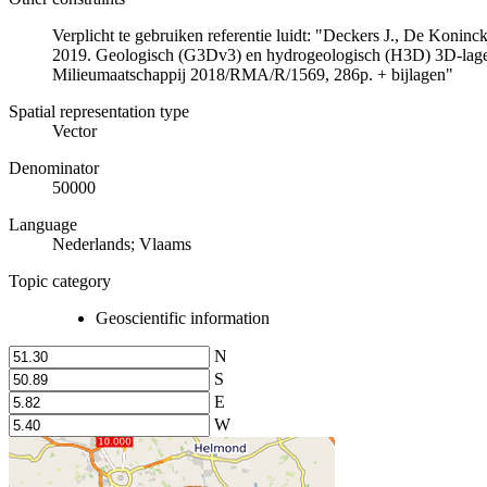
Verplicht te gebruiken referentie luidt: "Deckers J., De Koni
2019. Geologisch (G3Dv3) en hydrogeologisch (H3D) 3D-lage
Milieumaatschappij 2018/RMA/R/1569, 286p. + bijlagen"
Spatial representation type
Vector
Denominator
50000
Language
Nederlands; Vlaams
Topic category
Geoscientific information
N
S
E
W