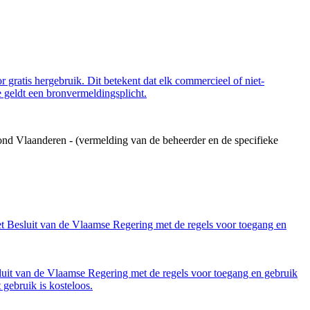
 gratis hergebruik. Dit betekent dat elk commercieel of niet-
 geldt een bronvermeldingsplicht.
ond Vlaanderen - (vermelding van de beheerder en de specifieke
et Besluit van de Vlaamse Regering met de regels voor toegang en
luit van de Vlaamse Regering met de regels voor toegang en gebruik
gebruik is kosteloos.