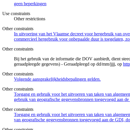
geen beperkingen
Use constraints
Other restrictions
Other constraints
In uitvoering van het Vlaamse decreet voor hergebruik van overh
commercieel hergebruik voor onbepaalde duur is toegelaten, zo
Other constraints
Bij het gebruik van de informatie die DOV aanbiedt, dient ste
geraadpleegde gegevens) - Geraadpleegd op dd/mm/jjjj, op
htt
Other constraints
Volgende aansprakelijkheidsbepalingen gelden.
Other constraints
Toegang en gebruik voor het uitvoeren van taken van algemeen 
gebruik van geografische gegevensbronnen toegevoegd aan de 
Other constraints
Toegang en gebruik voor het uitvoeren van taken van algemeen 
van geografische gegevensbronnen toegevoegd aan de GDI, door
Other constraints