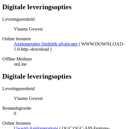
Digitale leveringsopties
Leveringseenheid
Vlaams Gewest
Online bronnen
Agglomeraties Stedelijk afvalwater
(
WWW:DOWNLOAD-
1.0-http--download
)
Offline Medium
onLine
Digitale leveringsopties
Leveringseenheid
Vlaams Gewest
Bestandsgrootte
0
Online bronnen
Uwwtd-Agglomerations
(
OGC:OGC-API-Features-