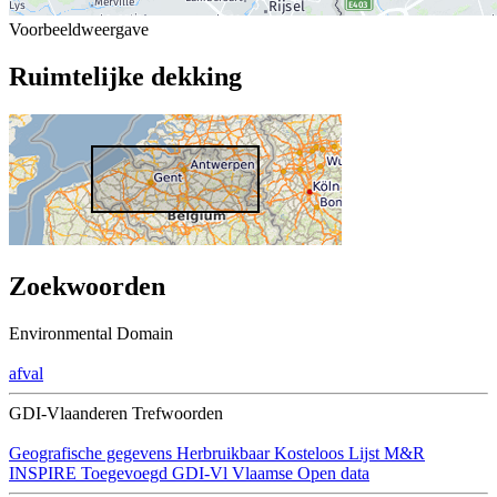
Voorbeeldweergave
Ruimtelijke dekking
Zoekwoorden
Environmental Domain
afval
GDI-Vlaanderen Trefwoorden
Geografische gegevens
Herbruikbaar
Kosteloos
Lijst M&R
INSPIRE
Toegevoegd GDI-Vl
Vlaamse Open data