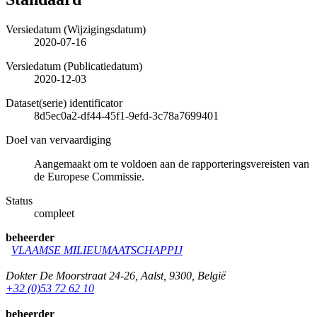
Versiedatum (Wijzigingsdatum)
2020-07-16
Versiedatum (Publicatiedatum)
2020-12-03
Dataset(serie) identificator
8d5ec0a2-df44-45f1-9efd-3c78a7699401
Doel van vervaardiging
Aangemaakt om te voldoen aan de rapporteringsvereisten van
de Europese Commissie.
Status
compleet
beheerder
VLAAMSE MILIEUMAATSCHAPPIJ
Dokter De Moorstraat 24-26
,
Aalst
,
9300
,
België
+32 (0)53 72 62 10
beheerder