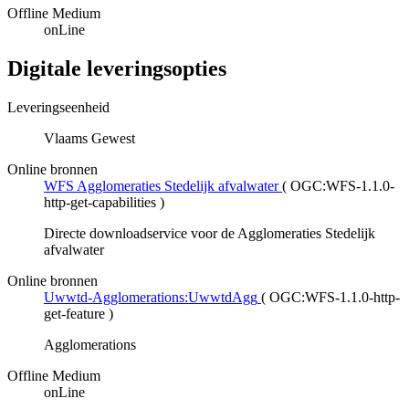
Offline Medium
onLine
Digitale leveringsopties
Leveringseenheid
Vlaams Gewest
Online bronnen
WFS Agglomeraties Stedelijk afvalwater
(
OGC:WFS-1.1.0-
http-get-capabilities
)
Directe downloadservice voor de Agglomeraties Stedelijk
afvalwater
Online bronnen
Uwwtd-Agglomerations:UwwtdAgg
(
OGC:WFS-1.1.0-http-
get-feature
)
Agglomerations
Offline Medium
onLine