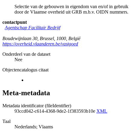
Selectie van de gebouwen in eigendom van en/of in gebruik
door de Vlaamse overheid uit GRB m.b.v. OIDN nummers.
contactpunt
Agentschap Facilitair Bedrijf
Boudewijnlaan 30
,
Brussel
,
1000
,
België
https://overheid.vlaanderen.be/vastgoed
Onderdeel van de dataset
Nee
Objectencatalogus citaat
Meta-metadata
Metadata identificator (fileIdentifier)
93ccd042-c614-4368-9de2-1f383593b10e
XML
Taal
Nederlands; Vlaams