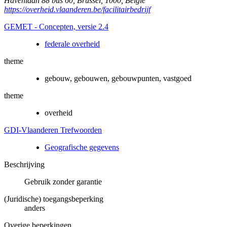
Havenlaan 88 bus 60
,
Brussel
,
1000
,
België
https://overheid.vlaanderen.be/facilitairbedrijf
GEMET - Concepten, versie 2.4
federale overheid
theme
gebouw, gebouwen, gebouwpunten, vastgoed
theme
overheid
GDI-Vlaanderen Trefwoorden
Geografische gegevens
Beschrijving
Gebruik zonder garantie
(Juridische) toegangsbeperking
anders
Overige beperkingen