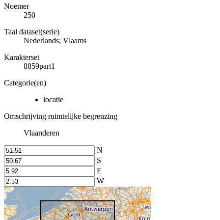
Noemer
250
Taal dataset(serie)
Nederlands; Vlaams
Karakterset
8859part1
Categorie(en)
locatie
Omschrijving ruimtelijke begrenzing
Vlaanderen
N
S
E
W