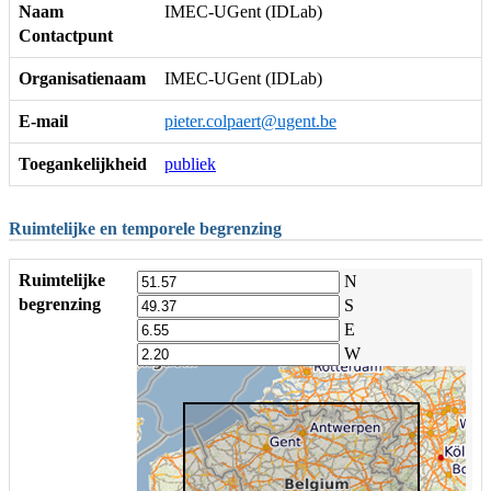
Naam
IMEC-UGent (IDLab)
Contactpunt
Organisatienaam
IMEC-UGent (IDLab)
E-mail
pieter.colpaert@ugent.be
Toegankelijkheid
publiek
Ruimtelijke en temporele begrenzing
Ruimtelijke
N
begrenzing
S
E
W