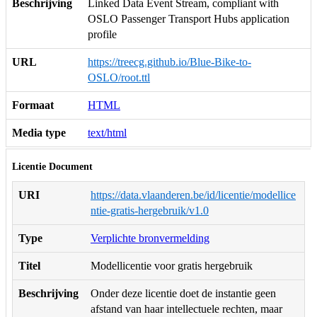
Beschrijving
Linked Data Event Stream, compliant with
OSLO Passenger Transport Hubs application
profile
URL
https://treecg.github.io/Blue-Bike-to-
OSLO/root.ttl
Formaat
HTML
Media type
text/html
Licentie Document
URI
https://data.vlaanderen.be/id/licentie/modellice
ntie-gratis-hergebruik/v1.0
Type
Verplichte bronvermelding
Titel
Modellicentie voor gratis hergebruik
Beschrijving
Onder deze licentie doet de instantie geen
afstand van haar intellectuele rechten, maar