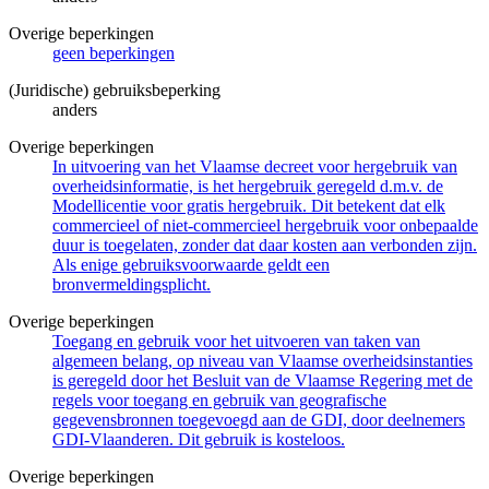
Overige beperkingen
geen beperkingen
(Juridische) gebruiksbeperking
anders
Overige beperkingen
In uitvoering van het Vlaamse decreet voor hergebruik van
overheidsinformatie, is het hergebruik geregeld d.m.v. de
Modellicentie voor gratis hergebruik. Dit betekent dat elk
commercieel of niet-commercieel hergebruik voor onbepaalde
duur is toegelaten, zonder dat daar kosten aan verbonden zijn.
Als enige gebruiksvoorwaarde geldt een
bronvermeldingsplicht.
Overige beperkingen
Toegang en gebruik voor het uitvoeren van taken van
algemeen belang, op niveau van Vlaamse overheidsinstanties
is geregeld door het Besluit van de Vlaamse Regering met de
regels voor toegang en gebruik van geografische
gegevensbronnen toegevoegd aan de GDI, door deelnemers
GDI-Vlaanderen. Dit gebruik is kosteloos.
Overige beperkingen