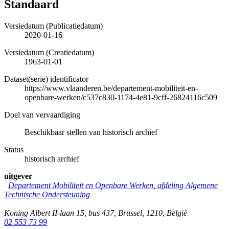
Standaard
Versiedatum (Publicatiedatum)
2020-01-16
Versiedatum (Creatiedatum)
1963-01-01
Dataset(serie) identificator
https://www.vlaanderen.be/departement-mobiliteit-en-
openbare-werken/c537c830-1174-4e81-9cff-26824116c509
Doel van vervaardiging
Beschikbaar stellen van historisch archief
Status
historisch archief
uitgever
Departement Mobiliteit en Openbare Werken, afdeling Algemene
Technische Ondersteuning
Koning Albert II-laan 15, bus 437
,
Brussel
,
1210
,
België
02 553 73 99