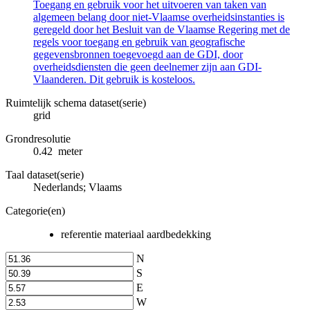
Toegang en gebruik voor het uitvoeren van taken van
algemeen belang door niet-Vlaamse overheidsinstanties is
geregeld door het Besluit van de Vlaamse Regering met de
regels voor toegang en gebruik van geografische
gegevensbronnen toegevoegd aan de GDI, door
overheidsdiensten die geen deelnemer zijn aan GDI-
Vlaanderen. Dit gebruik is kosteloos.
Ruimtelijk schema dataset(serie)
grid
Grondresolutie
0.42 meter
Taal dataset(serie)
Nederlands; Vlaams
Categorie(en)
referentie materiaal aardbedekking
N
S
E
W