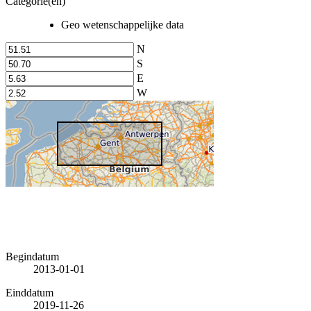
Categorie(en)
Geo wetenschappelijke data
N
S
E
W
Begindatum
2013-01-01
Einddatum
2019-11-26