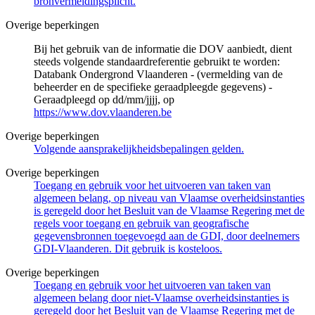
bronvermeldingsplicht.
Overige beperkingen
Bij het gebruik van de informatie die DOV aanbiedt, dient
steeds volgende standaardreferentie gebruikt te worden:
Databank Ondergrond Vlaanderen - (vermelding van de
beheerder en de specifieke geraadpleegde gegevens) -
Geraadpleegd op dd/mm/jjjj, op
https://www.dov.vlaanderen.be
Overige beperkingen
Volgende aansprakelijkheidsbepalingen gelden.
Overige beperkingen
Toegang en gebruik voor het uitvoeren van taken van
algemeen belang, op niveau van Vlaamse overheidsinstanties
is geregeld door het Besluit van de Vlaamse Regering met de
regels voor toegang en gebruik van geografische
gegevensbronnen toegevoegd aan de GDI, door deelnemers
GDI-Vlaanderen. Dit gebruik is kosteloos.
Overige beperkingen
Toegang en gebruik voor het uitvoeren van taken van
algemeen belang door niet-Vlaamse overheidsinstanties is
geregeld door het Besluit van de Vlaamse Regering met de