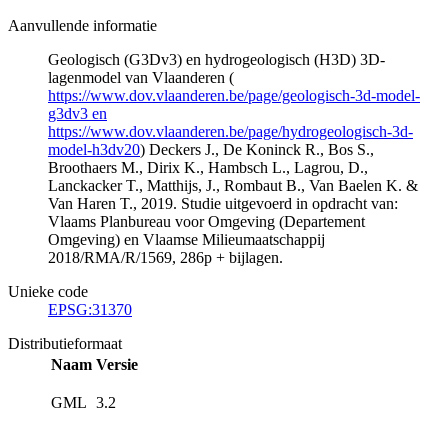
Aanvullende informatie
Geologisch (G3Dv3) en hydrogeologisch (H3D) 3D-
lagenmodel van Vlaanderen (
https://www.dov.vlaanderen.be/page/geologisch-3d-model-
g3dv3 en
https://www.dov.vlaanderen.be/page/hydrogeologisch-3d-
model-h3dv20
) Deckers J., De Koninck R., Bos S.,
Broothaers M., Dirix K., Hambsch L., Lagrou, D.,
Lanckacker T., Matthijs, J., Rombaut B., Van Baelen K. &
Van Haren T., 2019. Studie uitgevoerd in opdracht van:
Vlaams Planbureau voor Omgeving (Departement
Omgeving) en Vlaamse Milieumaatschappij
2018/RMA/R/1569, 286p + bijlagen.
Unieke code
EPSG:31370
Distributieformaat
Naam
Versie
GML
3.2