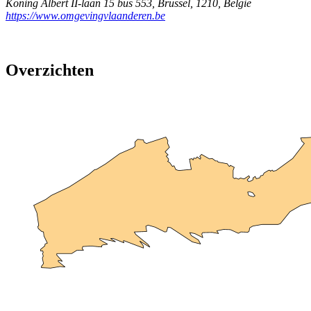
Koning Albert II-laan 15 bus 553
,
Brussel
,
1210
,
België
https://www.omgevingvlaanderen.be
Overzichten