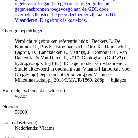
regels voor toegang en gebruik van geografische
gegevensbronnen toegevoegd aan de GDI, door
overheidsdiensten die geen deelnemer zijn aan GDI-
Vlaanderen. Dit gebruik is kosteloos.
Overige beperkingen
Verplicht te gebruiken referentie luidt: "Deckers J., De
Koninck R., Bos S., Broothaers M., Dirix K., Hambsch L.,
Lagrou, D., Lanckacker T., Matthijs, J., Rombaut B., Van
Baelen K. & Van Haren T., 2019. Geologisch (G3Dv3) en
hydrogeologisch (H3D) 3D-lagenmodel van Vlaanderen.
Studie uitgevoerd in opdracht van: Vlaams Planbureau voor
Omgeving (Departement Omgeving) en Vlaamse
Milieumaatschappij 2018/RMA/R/1569, 286p. + bijlagen"
Ruimtelijk schema dataset(serie)
vector
Noemer
50000
Taal dataset(serie)
Nederlands; Vlaams