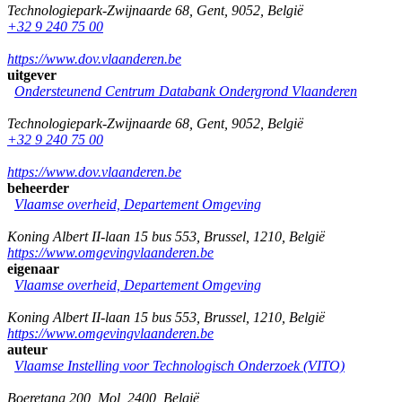
Technologiepark-Zwijnaarde 68
,
Gent
,
9052
,
België
+32 9 240 75 00
https://www.dov.vlaanderen.be
uitgever
Ondersteunend Centrum Databank Ondergrond Vlaanderen
Technologiepark-Zwijnaarde 68
,
Gent
,
9052
,
België
+32 9 240 75 00
https://www.dov.vlaanderen.be
beheerder
Vlaamse overheid, Departement Omgeving
Koning Albert II-laan 15 bus 553
,
Brussel
,
1210
,
België
https://www.omgevingvlaanderen.be
eigenaar
Vlaamse overheid, Departement Omgeving
Koning Albert II-laan 15 bus 553
,
Brussel
,
1210
,
België
https://www.omgevingvlaanderen.be
auteur
Vlaamse Instelling voor Technologisch Onderzoek (VITO)
Boeretang 200
,
Mol
,
2400
,
België