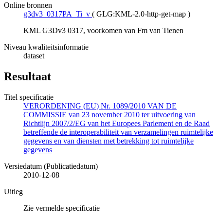
Online bronnen
g3dv3_0317PA_Ti_v
(
GLG:KML-2.0-http-get-map
)
KML G3Dv3 0317, voorkomen van Fm van Tienen
Niveau kwaliteitsinformatie
dataset
Resultaat
Titel specificatie
VERORDENING (EU) Nr. 1089/2010 VAN DE
COMMISSIE van 23 november 2010 ter uitvoering van
Richtlijn 2007/2/EG van het Europees Parlement en de Raad
betreffende de interoperabiliteit van verzamelingen ruimtelijke
gegevens en van diensten met betrekking tot ruimtelijke
gegevens
Versiedatum (Publicatiedatum)
2010-12-08
Uitleg
Zie vermelde specificatie