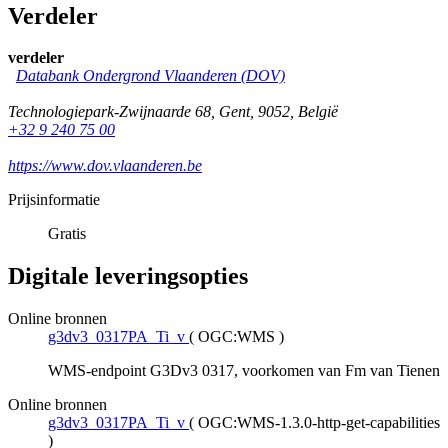
Verdeler
verdeler
Databank Ondergrond Vlaanderen (DOV)
Technologiepark-Zwijnaarde 68
,
Gent
,
9052
,
België
+32 9 240 75 00
https://www.dov.vlaanderen.be
Prijsinformatie
Gratis
Digitale leveringsopties
Online bronnen
g3dv3_0317PA_Ti_v
(
OGC:WMS
)
WMS-endpoint G3Dv3 0317, voorkomen van Fm van Tienen
Online bronnen
g3dv3_0317PA_Ti_v
(
OGC:WMS-1.3.0-http-get-capabilities
)