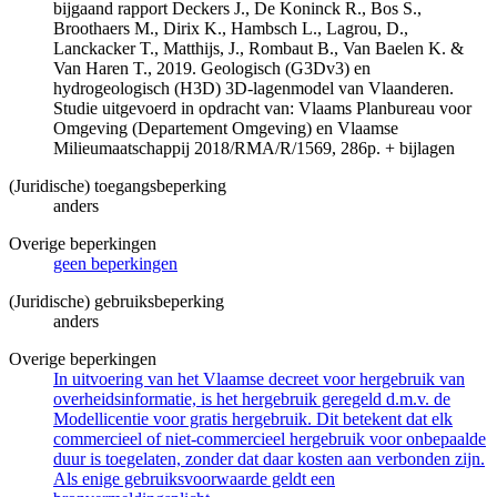
bijgaand rapport Deckers J., De Koninck R., Bos S.,
Broothaers M., Dirix K., Hambsch L., Lagrou, D.,
Lanckacker T., Matthijs, J., Rombaut B., Van Baelen K. &
Van Haren T., 2019. Geologisch (G3Dv3) en
hydrogeologisch (H3D) 3D-lagenmodel van Vlaanderen.
Studie uitgevoerd in opdracht van: Vlaams Planbureau voor
Omgeving (Departement Omgeving) en Vlaamse
Milieumaatschappij 2018/RMA/R/1569, 286p. + bijlagen
(Juridische) toegangsbeperking
anders
Overige beperkingen
geen beperkingen
(Juridische) gebruiksbeperking
anders
Overige beperkingen
In uitvoering van het Vlaamse decreet voor hergebruik van
overheidsinformatie, is het hergebruik geregeld d.m.v. de
Modellicentie voor gratis hergebruik. Dit betekent dat elk
commercieel of niet-commercieel hergebruik voor onbepaalde
duur is toegelaten, zonder dat daar kosten aan verbonden zijn.
Als enige gebruiksvoorwaarde geldt een