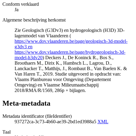
Conform verklaard
Ja
Algemene beschrijving herkomst
Zie Geologisch (G3Dv3) en hydrogeologisch (H3D) 3D-
lagenmodel van Vlaanderen (
https://www.dov.vlaanderen.be/page/geologisch-3d-model-
g3dv3 en
https://www.dov.vlaanderen.be/page/hydrogeologisch-3d-
model-h3dv20
) Deckers J., De Koninck R., Bos S.,
Broothaers M., Dirix K., Hambsch L., Lagrou, D.,
Lanckacker T., Matthijs, J., Rombaut B., Van Baelen K. &
Van Haren T., 2019. Studie uitgevoerd in opdracht van:
Vlaams Planbureau voor Omgeving (Departement
Omgeving) en Vlaamse Milieumaatschappij
2018/RMA/R/1569, 286p + bijlagen.
Meta-metadata
Metadata identificator (fileIdentifier)
937272ca-3c73-4b60-ae39-2bd1ed3988a5
XML
Taal