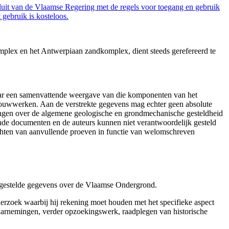
luit van de Vlaamse Regering met de regels voor toegang en gebruik
gebruik is kosteloos.
mplex en het Antwerpiaan zandkomplex, dient steeds gerefereerd te
aar een samenvattende weergave van die komponenten van het
 bouwwerken. Aan de verstrekte gegevens mag echter geen absolute
tingen over de algemene geologische en grondmechanische gesteldheid
ende documenten en de auteurs kunnen niet verantwoordelijk gesteld
chten van aanvullende proeven in functie van welomschreven
r gestelde gegevens over de Vlaamse Ondergrond.
erzoek waarbij hij rekening moet houden met het specifieke aspect
 waarnemingen, verder opzoekingswerk, raadplegen van historische