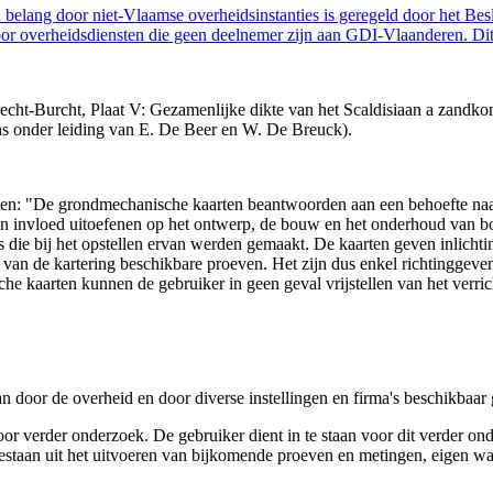
belang door niet-Vlaamse overheidsinstanties is geregeld door het Bes
 overheidsdiensten die geen deelnemer zijn aan GDI-Vlaanderen. Dit 
cht-Burcht, Plaat V: Gezamenlijke dikte van het Scaldisiaan a zandko
ns onder leiding van E. De Beer en W. De Breuck).
arten: "De grondmechanische kaarten beantwoorden aan een behoefte n
 een invloed uitoefenen op het ontwerp, de bouw en het onderhoud van
 die bij het opstellen ervan werden gemaakt. De kaarten geven inlich
e van de kartering beschikbare proeven. Het zijn dus enkel richtinggev
e kaarten kunnen de gebruiker in geen geval vrijstellen van het verri
n door de overheid en door diverse instellingen en firma's beschikbaa
verder onderzoek. De gebruiker dient in te staan voor dit verder ond
n bestaan uit het uitvoeren van bijkomende proeven en metingen, eigen