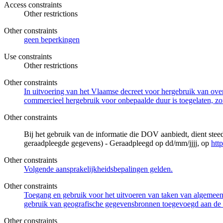
Access constraints
Other restrictions
Other constraints
geen beperkingen
Use constraints
Other restrictions
Other constraints
In uitvoering van het Vlaamse decreet voor hergebruik van overh
commercieel hergebruik voor onbepaalde duur is toegelaten, zo
Other constraints
Bij het gebruik van de informatie die DOV aanbiedt, dient ste
geraadpleegde gegevens) - Geraadpleegd op dd/mm/jjjj, op
htt
Other constraints
Volgende aansprakelijkheidsbepalingen gelden.
Other constraints
Toegang en gebruik voor het uitvoeren van taken van algemeen 
gebruik van geografische gegevensbronnen toegevoegd aan de 
Other constraints