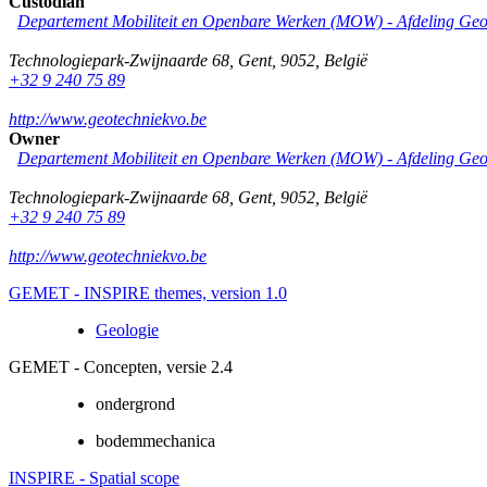
Custodian
Departement Mobiliteit en Openbare Werken (MOW) - Afdeling Geo
Technologiepark-Zwijnaarde 68
,
Gent
,
9052
,
België
+32 9 240 75 89
http://www.geotechniekvo.be
Owner
Departement Mobiliteit en Openbare Werken (MOW) - Afdeling Geo
Technologiepark-Zwijnaarde 68
,
Gent
,
9052
,
België
+32 9 240 75 89
http://www.geotechniekvo.be
GEMET - INSPIRE themes, version 1.0
Geologie
GEMET - Concepten, versie 2.4
ondergrond
bodemmechanica
INSPIRE - Spatial scope