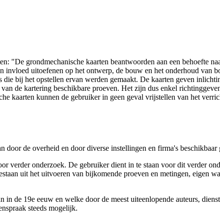
arten: "De grondmechanische kaarten beantwoorden aan een behoefte n
 een invloed uitoefenen op het ontwerp, de bouw en het onderhoud van
 die bij het opstellen ervan werden gemaakt. De kaarten geven inlich
e van de kartering beschikbare proeven. Het zijn dus enkel richtinggev
e kaarten kunnen de gebruiker in geen geval vrijstellen van het verri
n door de overheid en door diverse instellingen en firma's beschikbaa
verder onderzoek. De gebruiker dient in te staan voor dit verder ond
n bestaan uit het uitvoeren van bijkomende proeven en metingen, eigen
 in de 19e eeuw en welke door de meest uiteenlopende auteurs, diensten
genspraak steeds mogelijk.