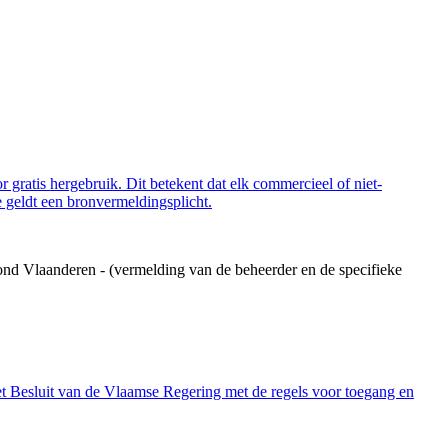
 gratis hergebruik. Dit betekent dat elk commercieel of niet-
 geldt een bronvermeldingsplicht.
ond Vlaanderen - (vermelding van de beheerder en de specifieke
et Besluit van de Vlaamse Regering met de regels voor toegang en