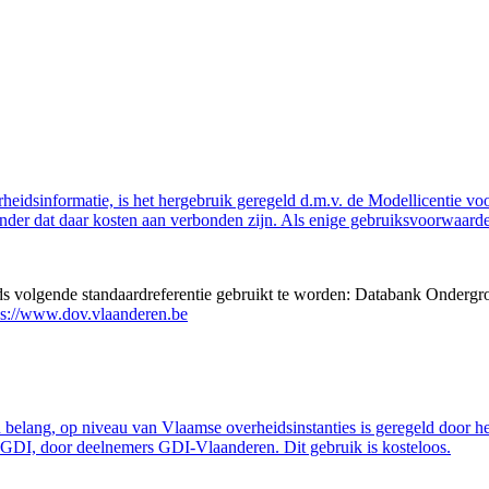
eidsinformatie, is het hergebruik geregeld d.m.v. de Modellicentie voor
nder dat daar kosten aan verbonden zijn. Als enige gebruiksvoorwaarde
eds volgende standaardreferentie gebruikt te worden: Databank Ondergr
ps://www.dov.vlaanderen.be
belang, op niveau van Vlaamse overheidsinstanties is geregeld door h
GDI, door deelnemers GDI-Vlaanderen. Dit gebruik is kosteloos.