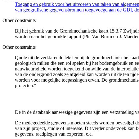
Toegang en gebruik voor het uitvoeren van taken van algemeen 
van geografische gegevensbronnen toegevoegd aan de GDI, door
Other constraints
Bij het gebruik van de Grondmechanische kaart 15.3.7 Zwijndre
worden naar het gebruikte rapport (Ph. Van Burm en J. Maerte
Other constraints
Quote uit de verklarende teksten bij de grondmechanische ka
geologisch milieu die een rol spelen bij het bodemgebruik en
nauwkeurigheid worden toegekend omwille van de interpolaties
van de ondergrond zoals ze afgeleid kan worden uit de ten tijd
worden voor mogelijke toepassingen ervan. De grondmechanisch
projecten."
De in de databank aanwezige gegevens zijn een verzameling va
De medegedeelde gegevens moeten steeds worden bevestigd door 
van zijn project, studie of interesse. Dit verder onderzoek ka
gegevens, raadplegen van experten, e.a.