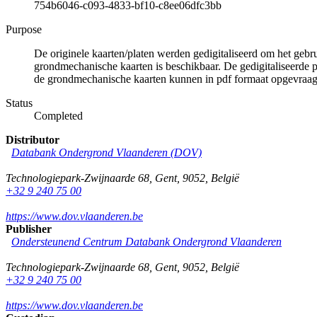
754b6046-c093-4833-bf10-c8ee06dfc3bb
Purpose
De originele kaarten/platen werden gedigitaliseerd om het gebr
grondmechanische kaarten is beschikbaar. De gedigitaliseerde 
de grondmechanische kaarten kunnen in pdf formaat opgevraa
Status
Completed
Distributor
Databank Ondergrond Vlaanderen (DOV)
Technologiepark-Zwijnaarde 68
,
Gent
,
9052
,
België
+32 9 240 75 00
https://www.dov.vlaanderen.be
Publisher
Ondersteunend Centrum Databank Ondergrond Vlaanderen
Technologiepark-Zwijnaarde 68
,
Gent
,
9052
,
België
+32 9 240 75 00
https://www.dov.vlaanderen.be