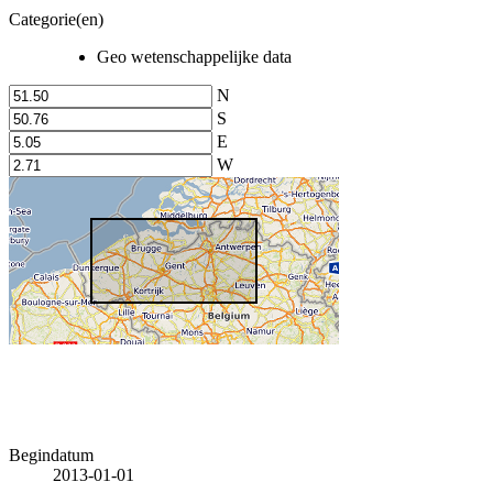
Categorie(en)
Geo wetenschappelijke data
N
S
E
W
Begindatum
2013-01-01