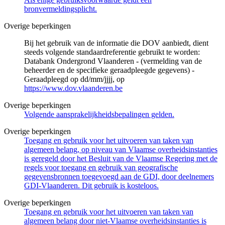
bronvermeldingsplicht.
Overige beperkingen
Bij het gebruik van de informatie die DOV aanbiedt, dient
steeds volgende standaardreferentie gebruikt te worden:
Databank Ondergrond Vlaanderen - (vermelding van de
beheerder en de specifieke geraadpleegde gegevens) -
Geraadpleegd op dd/mm/jjjj, op
https://www.dov.vlaanderen.be
Overige beperkingen
Volgende aansprakelijkheidsbepalingen gelden.
Overige beperkingen
Toegang en gebruik voor het uitvoeren van taken van
algemeen belang, op niveau van Vlaamse overheidsinstanties
is geregeld door het Besluit van de Vlaamse Regering met de
regels voor toegang en gebruik van geografische
gegevensbronnen toegevoegd aan de GDI, door deelnemers
GDI-Vlaanderen. Dit gebruik is kosteloos.
Overige beperkingen
Toegang en gebruik voor het uitvoeren van taken van
algemeen belang door niet-Vlaamse overheidsinstanties is