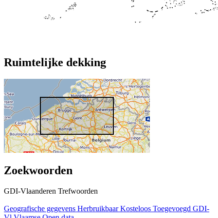
Ruimtelijke dekking
Zoekwoorden
GDI-Vlaanderen Trefwoorden
Geografische gegevens
Herbruikbaar
Kosteloos
Toegevoegd GDI-
Vl
Vlaamse Open data