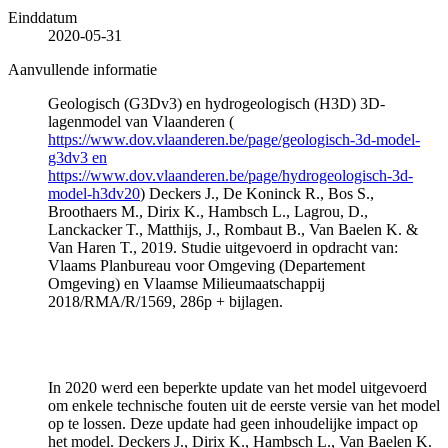
Einddatum
2020-05-31
Aanvullende informatie
Geologisch (G3Dv3) en hydrogeologisch (H3D) 3D-
lagenmodel van Vlaanderen (
https://www.dov.vlaanderen.be/page/geologisch-3d-model-
g3dv3 en
https://www.dov.vlaanderen.be/page/hydrogeologisch-3d-
model-h3dv20
) Deckers J., De Koninck R., Bos S.,
Broothaers M., Dirix K., Hambsch L., Lagrou, D.,
Lanckacker T., Matthijs, J., Rombaut B., Van Baelen K. &
Van Haren T., 2019. Studie uitgevoerd in opdracht van:
Vlaams Planbureau voor Omgeving (Departement
Omgeving) en Vlaamse Milieumaatschappij
2018/RMA/R/1569, 286p + bijlagen.
In 2020 werd een beperkte update van het model uitgevoerd
om enkele technische fouten uit de eerste versie van het model
op te lossen. Deze update had geen inhoudelijke impact op
het model. Deckers J., Dirix K., Hambsch L., Van Baelen K.