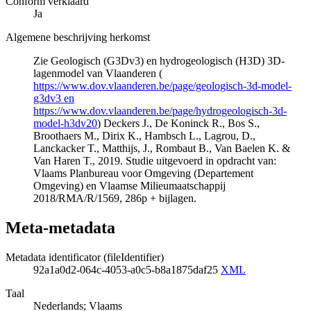
Conform verklaard
Ja
Algemene beschrijving herkomst
Zie Geologisch (G3Dv3) en hydrogeologisch (H3D) 3D-
lagenmodel van Vlaanderen (
https://www.dov.vlaanderen.be/page/geologisch-3d-model-
g3dv3 en
https://www.dov.vlaanderen.be/page/hydrogeologisch-3d-
model-h3dv20
) Deckers J., De Koninck R., Bos S.,
Broothaers M., Dirix K., Hambsch L., Lagrou, D.,
Lanckacker T., Matthijs, J., Rombaut B., Van Baelen K. &
Van Haren T., 2019. Studie uitgevoerd in opdracht van:
Vlaams Planbureau voor Omgeving (Departement
Omgeving) en Vlaamse Milieumaatschappij
2018/RMA/R/1569, 286p + bijlagen.
Meta-metadata
Metadata identificator (fileIdentifier)
92a1a0d2-064c-4053-a0c5-b8a1875daf25
XML
Taal
Nederlands; Vlaams