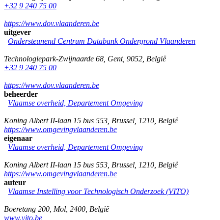
+32 9 240 75 00
https://www.dov.vlaanderen.be
uitgever
Ondersteunend Centrum Databank Ondergrond Vlaanderen
Technologiepark-Zwijnaarde 68
,
Gent
,
9052
,
België
+32 9 240 75 00
https://www.dov.vlaanderen.be
beheerder
Vlaamse overheid, Departement Omgeving
Koning Albert II-laan 15 bus 553
,
Brussel
,
1210
,
België
https://www.omgevingvlaanderen.be
eigenaar
Vlaamse overheid, Departement Omgeving
Koning Albert II-laan 15 bus 553
,
Brussel
,
1210
,
België
https://www.omgevingvlaanderen.be
auteur
Vlaamse Instelling voor Technologisch Onderzoek (VITO)
Boeretang 200
,
Mol
,
2400
,
België
www.vito.be