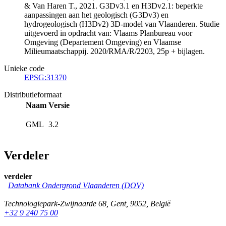
& Van Haren T., 2021. G3Dv3.1 en H3Dv2.1: beperkte
aanpassingen aan het geologisch (G3Dv3) en
hydrogeologisch (H3Dv2) 3D-model van Vlaanderen. Studie
uitgevoerd in opdracht van: Vlaams Planbureau voor
Omgeving (Departement Omgeving) en Vlaamse
Milieumaatschappij. 2020/RMA/R/2203, 25p + bijlagen.
Unieke code
EPSG:31370
Distributieformaat
Naam
Versie
GML
3.2
Verdeler
verdeler
Databank Ondergrond Vlaanderen (DOV)
Technologiepark-Zwijnaarde 68
,
Gent
,
9052
,
België
+32 9 240 75 00