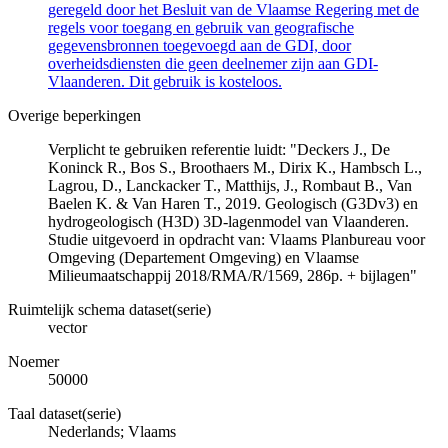
geregeld door het Besluit van de Vlaamse Regering met de
regels voor toegang en gebruik van geografische
gegevensbronnen toegevoegd aan de GDI, door
overheidsdiensten die geen deelnemer zijn aan GDI-
Vlaanderen. Dit gebruik is kosteloos.
Overige beperkingen
Verplicht te gebruiken referentie luidt: "Deckers J., De
Koninck R., Bos S., Broothaers M., Dirix K., Hambsch L.,
Lagrou, D., Lanckacker T., Matthijs, J., Rombaut B., Van
Baelen K. & Van Haren T., 2019. Geologisch (G3Dv3) en
hydrogeologisch (H3D) 3D-lagenmodel van Vlaanderen.
Studie uitgevoerd in opdracht van: Vlaams Planbureau voor
Omgeving (Departement Omgeving) en Vlaamse
Milieumaatschappij 2018/RMA/R/1569, 286p. + bijlagen"
Ruimtelijk schema dataset(serie)
vector
Noemer
50000
Taal dataset(serie)
Nederlands; Vlaams