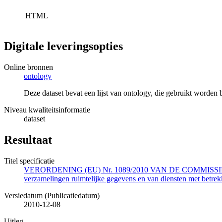
HTML
Digitale leveringsopties
Online bronnen
ontology
Deze dataset bevat een lijst van ontology, die gebruikt worde
Niveau kwaliteitsinformatie
dataset
Resultaat
Titel specificatie
VERORDENING (EU) Nr. 1089/2010 VAN DE COMMISSIE van 23 n
verzamelingen ruimtelijke gegevens en van diensten met betrekk
Versiedatum (Publicatiedatum)
2010-12-08
Uitleg