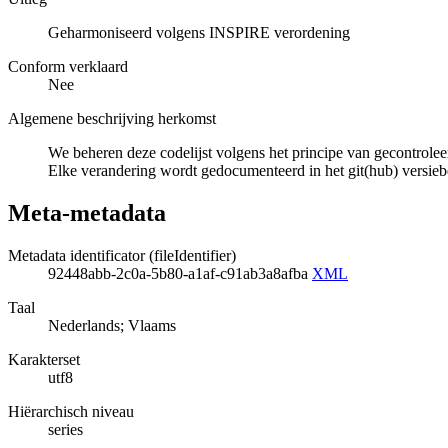
Geharmoniseerd volgens INSPIRE verordening
Conform verklaard
Nee
Algemene beschrijving herkomst
We beheren deze codelijst volgens het principe van gecontrolee
Elke verandering wordt gedocumenteerd in het git(hub) versie
Meta-metadata
Metadata identificator (fileIdentifier)
92448abb-2c0a-5b80-a1af-c91ab3a8afba
XML
Taal
Nederlands; Vlaams
Karakterset
utf8
Hiërarchisch niveau
series