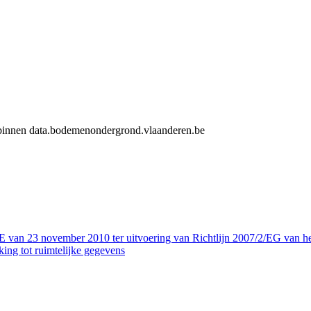
n binnen data.bodemenondergrond.vlaanderen.be
ovember 2010 ter uitvoering van Richtlijn 2007/2/EG van het Euro
ing tot ruimtelijke gegevens