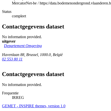
MercatorNet-be
/
https://data.bodemenondergrond.vlaanderen.be
Status
compleet
Contactgegevens dataset
No information provided.
uitgever
Departement Omgeving
Havenlaan 88
,
Brussel
,
1000.0
,
België
02 553 80 11
Contactgegevens dataset
No information provided.
Frequentie
IRREG
GEMET - INSPIRE themes, version 1.0