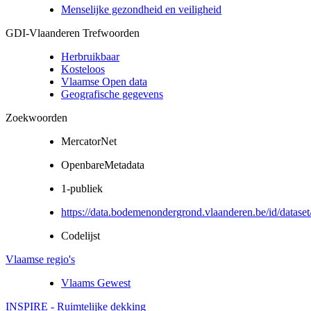
Menselijke gezondheid en veiligheid
GDI-Vlaanderen Trefwoorden
Herbruikbaar
Kosteloos
Vlaamse Open data
Geografische gegevens
Zoekwoorden
MercatorNet
OpenbareMetadata
1-publiek
https://data.bodemenondergrond.vlaanderen.be/id/dataset
Codelijst
Vlaamse regio's
Vlaams Gewest
INSPIRE - Ruimtelijke dekking