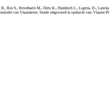
nck R., Bos S., Broothaers M., Dirix K., Hambsch L., Lagrou, D., Lanck
nmodel van Vlaanderen. Studie uitgevoerd in opdracht van: Vlaams