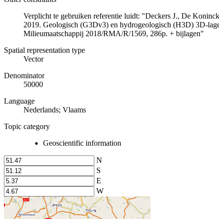
Verplicht te gebruiken referentie luidt: "Deckers J., De Koni
2019. Geologisch (G3Dv3) en hydrogeologisch (H3D) 3D-lage
Milieumaatschappij 2018/RMA/R/1569, 286p. + bijlagen"
Spatial representation type
Vector
Denominator
50000
Language
Nederlands; Vlaams
Topic category
Geoscientific information
N
S
E
W