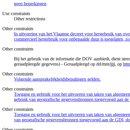
geen beperkingen
Use constraints
Other restrictions
Other constraints
In uitvoering van het Vlaamse decreet voor hergebruik van overh
commercieel hergebruik voor onbepaalde duur is toegelaten, zo
Other constraints
Bij het gebruik van de informatie die DOV aanbiedt, dient ste
geraadpleegde gegevens) - Geraadpleegd op dd/mm/jjjj, op
htt
Other constraints
Volgende aansprakelijkheidsbepalingen gelden.
Other constraints
Toegang en gebruik voor het uitvoeren van taken van algemeen 
gebruik van geografische gegevensbronnen toegevoegd aan de 
Other constraints
Toegang en gebruik voor het uitvoeren van taken van algemeen 
van geografische gegevensbronnen toegevoegd aan de GDI, door
Other constraints