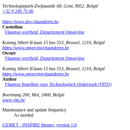
Technologiepark-Zwijnaarde 68
,
Gent
,
9052
,
België
+32 9 240 75 00
https://www.dov.vlaanderen.be
Custodian
Vlaamse overheid, Departement Omgeving
Koning Albert II-laan 15 bus 553
,
Brussel
,
1210
,
België
https://www.omgevingvlaanderen.be
Owner
Vlaamse overheid, Departement Omgeving
Koning Albert II-laan 15 bus 553
,
Brussel
,
1210
,
België
https://www.omgevingvlaanderen.be
Author
Vlaamse Instelling voor Technologisch Onderzoek (VITO)
Boeretang 200
,
Mol
,
2400
,
België
www.vito.be
Maintenance and update frequency
As needed
GEMET - INSPIRE themes, version 1.0