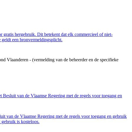
 gratis hergebruik. Dit betekent dat elk commercieel of niet-
 geldt een bronvermeldingsplicht.
ond Vlaanderen - (vermelding van de beheerder en de specifieke
et Besluit van de Vlaamse Regering met de regels voor toegang en
luit van de Vlaamse Regering met de regels voor toegang en gebruik
gebruik is kosteloos.