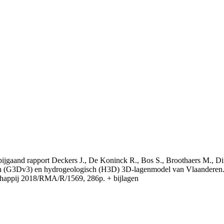
t bijgaand rapport Deckers J., De Koninck R., Bos S., Broothaers M., Di
 (G3Dv3) en hydrogeologisch (H3D) 3D-lagenmodel van Vlaanderen. S
appij 2018/RMA/R/1569, 286p. + bijlagen