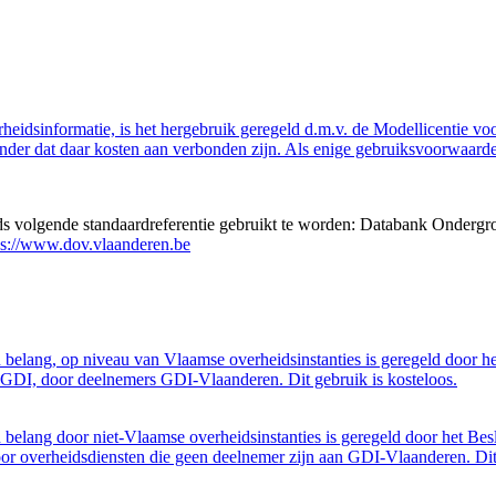
eidsinformatie, is het hergebruik geregeld d.m.v. de Modellicentie voor
nder dat daar kosten aan verbonden zijn. Als enige gebruiksvoorwaarde
eds volgende standaardreferentie gebruikt te worden: Databank Ondergr
ps://www.dov.vlaanderen.be
belang, op niveau van Vlaamse overheidsinstanties is geregeld door h
GDI, door deelnemers GDI-Vlaanderen. Dit gebruik is kosteloos.
belang door niet-Vlaamse overheidsinstanties is geregeld door het Bes
 overheidsdiensten die geen deelnemer zijn aan GDI-Vlaanderen. Dit 