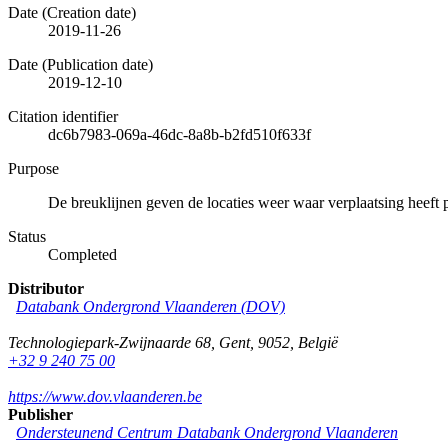
Date (Creation date)
2019-11-26
Date (Publication date)
2019-12-10
Citation identifier
dc6b7983-069a-46dc-8a8b-b2fd510f633f
Purpose
De breuklijnen geven de locaties weer waar verplaatsing heeft 
Status
Completed
Distributor
Databank Ondergrond Vlaanderen (DOV)
Technologiepark-Zwijnaarde 68
,
Gent
,
9052
,
België
+32 9 240 75 00
https://www.dov.vlaanderen.be
Publisher
Ondersteunend Centrum Databank Ondergrond Vlaanderen