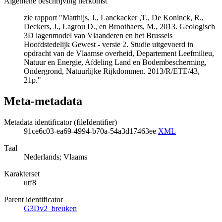
Algemene beschrijving herkomst
zie rapport "Matthijs, J., Lanckacker ,T., De Koninck, R.,
Deckers, J., Lagrou D., en Broothaers, M., 2013. Geologisch
3D lagenmodel van Vlaanderen en het Brussels
Hoofdstedelijk Gewest - versie 2. Studie uitgevoerd in
opdracht van de Vlaamse overheid, Departement Leefmilieu,
Natuur en Energie, Afdeling Land en Bodembescherming,
Ondergrond, Natuurlijke Rijkdommen. 2013/R/ETE/43,
21p."
Meta-metadata
Metadata identificator (fileIdentifier)
91ce6c03-ea69-4994-b70a-54a3d17463ee
XML
Taal
Nederlands; Vlaams
Karakterset
utf8
Parent identificator
G3Dv2_breuken