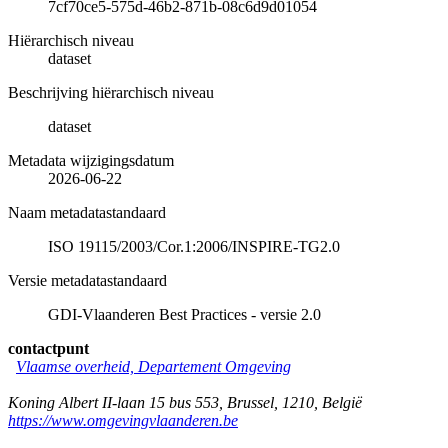
7cf70ce5-575d-46b2-871b-08c6d9d01054
Hiërarchisch niveau
dataset
Beschrijving hiërarchisch niveau
dataset
Metadata wijzigingsdatum
2026-06-22
Naam metadatastandaard
ISO 19115/2003/Cor.1:2006/INSPIRE-TG2.0
Versie metadatastandaard
GDI-Vlaanderen Best Practices - versie 2.0
contactpunt
Vlaamse overheid, Departement Omgeving
Koning Albert II-laan 15 bus 553
,
Brussel
,
1210
,
België
https://www.omgevingvlaanderen.be