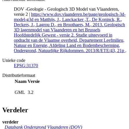
DOV -Geologie - Geologisch 3D Model van Vlaanderen,
versie 2 |
https://www.dov.vlaanderen.be/page/geologisch-3d-
model-g3d en Matthijs, J., Lanckacker ,T., De Koninck, R.,
Deckers, J., Lagrou D., en Broothaers, M., 2013. Geologisch
3D lagenmodel van Vlaanderen en het Brussels
Hoofdstedelijk Gewest - versie 2. Studie uitgevoerd in
opdracht van de Vlaamse overheid, Departement Leefmilieu,
Natuur en Energie, Afdeling Land en Bodembescherming,
Ondergrond, Natuurlijke Rijkdommen. 2013/R/ETE/43, 21p
.
Unieke code
EPSG:31370
Distributieformaat
Naam
Versie
GML
3.2
Verdeler
verdeler
Databank Ondergrond Vlaanderen (DOV)