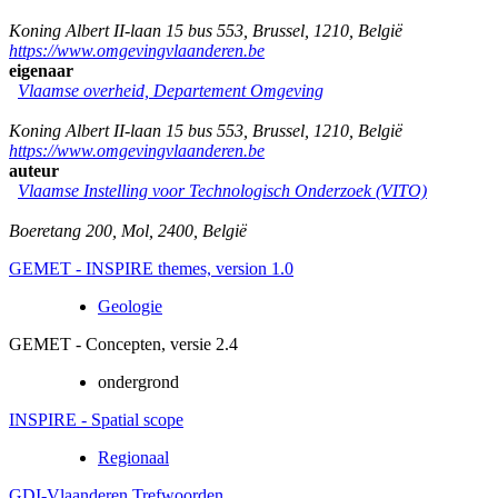
Koning Albert II-laan 15 bus 553
,
Brussel
,
1210
,
België
https://www.omgevingvlaanderen.be
eigenaar
Vlaamse overheid, Departement Omgeving
Koning Albert II-laan 15 bus 553
,
Brussel
,
1210
,
België
https://www.omgevingvlaanderen.be
auteur
Vlaamse Instelling voor Technologisch Onderzoek (VITO)
Boeretang 200
,
Mol
,
2400
,
België
GEMET - INSPIRE themes, version 1.0
Geologie
GEMET - Concepten, versie 2.4
ondergrond
INSPIRE - Spatial scope
Regionaal
GDI-Vlaanderen Trefwoorden