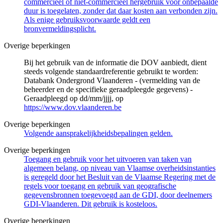
commercieel of niet-commercieel hergebruik voor onbepaalde
duur is toegelaten, zonder dat daar kosten aan verbonden zijn.
Als enige gebruiksvoorwaarde geldt een
bronvermeldingsplicht.
Overige beperkingen
Bij het gebruik van de informatie die DOV aanbiedt, dient
steeds volgende standaardreferentie gebruikt te worden:
Databank Ondergrond Vlaanderen - (vermelding van de
beheerder en de specifieke geraadpleegde gegevens) -
Geraadpleegd op dd/mm/jjjj, op
https://www.dov.vlaanderen.be
Overige beperkingen
Volgende aansprakelijkheidsbepalingen gelden.
Overige beperkingen
Toegang en gebruik voor het uitvoeren van taken van
algemeen belang, op niveau van Vlaamse overheidsinstanties
is geregeld door het Besluit van de Vlaamse Regering met de
regels voor toegang en gebruik van geografische
gegevensbronnen toegevoegd aan de GDI, door deelnemers
GDI-Vlaanderen. Dit gebruik is kosteloos.
Overige beperkingen