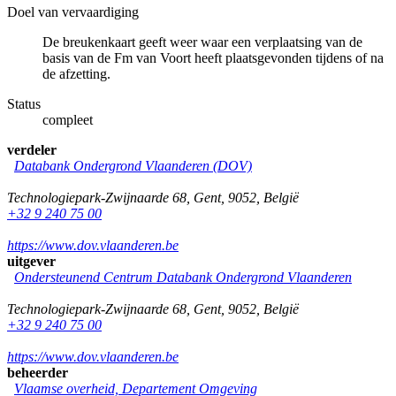
Doel van vervaardiging
De breukenkaart geeft weer waar een verplaatsing van de
basis van de Fm van Voort heeft plaatsgevonden tijdens of na
de afzetting.
Status
compleet
verdeler
Databank Ondergrond Vlaanderen (DOV)
Technologiepark-Zwijnaarde 68
,
Gent
,
9052
,
België
+32 9 240 75 00
https://www.dov.vlaanderen.be
uitgever
Ondersteunend Centrum Databank Ondergrond Vlaanderen
Technologiepark-Zwijnaarde 68
,
Gent
,
9052
,
België
+32 9 240 75 00
https://www.dov.vlaanderen.be
beheerder
Vlaamse overheid, Departement Omgeving