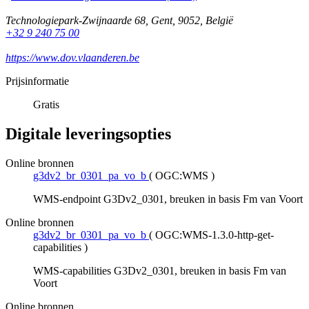
Technologiepark-Zwijnaarde 68
,
Gent
,
9052
,
België
+32 9 240 75 00
https://www.dov.vlaanderen.be
Prijsinformatie
Gratis
Digitale leveringsopties
Online bronnen
g3dv2_br_0301_pa_vo_b
(
OGC:WMS
)
WMS-endpoint G3Dv2_0301, breuken in basis Fm van Voort
Online bronnen
g3dv2_br_0301_pa_vo_b
(
OGC:WMS-1.3.0-http-get-
capabilities
)
WMS-capabilities G3Dv2_0301, breuken in basis Fm van
Voort
Online bronnen