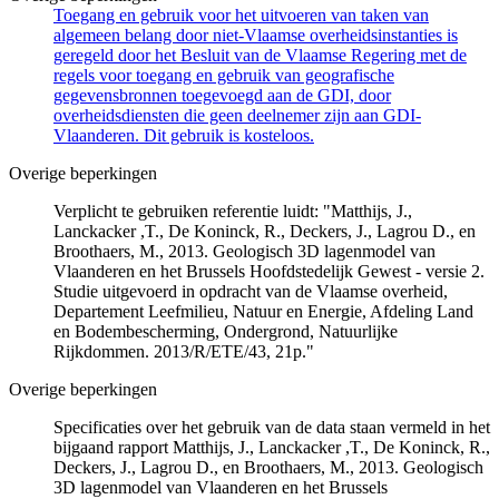
Toegang en gebruik voor het uitvoeren van taken van
algemeen belang door niet-Vlaamse overheidsinstanties is
geregeld door het Besluit van de Vlaamse Regering met de
regels voor toegang en gebruik van geografische
gegevensbronnen toegevoegd aan de GDI, door
overheidsdiensten die geen deelnemer zijn aan GDI-
Vlaanderen. Dit gebruik is kosteloos.
Overige beperkingen
Verplicht te gebruiken referentie luidt: "Matthijs, J.,
Lanckacker ,T., De Koninck, R., Deckers, J., Lagrou D., en
Broothaers, M., 2013. Geologisch 3D lagenmodel van
Vlaanderen en het Brussels Hoofdstedelijk Gewest - versie 2.
Studie uitgevoerd in opdracht van de Vlaamse overheid,
Departement Leefmilieu, Natuur en Energie, Afdeling Land
en Bodembescherming, Ondergrond, Natuurlijke
Rijkdommen. 2013/R/ETE/43, 21p."
Overige beperkingen
Specificaties over het gebruik van de data staan vermeld in het
bijgaand rapport Matthijs, J., Lanckacker ,T., De Koninck, R.,
Deckers, J., Lagrou D., en Broothaers, M., 2013. Geologisch
3D lagenmodel van Vlaanderen en het Brussels