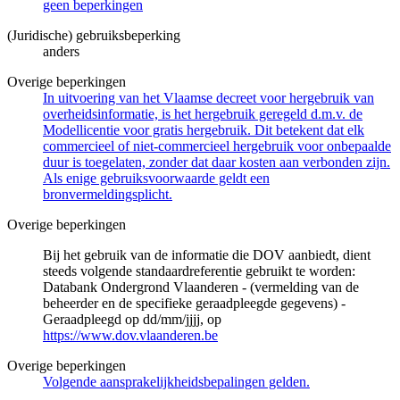
geen beperkingen
(Juridische) gebruiksbeperking
anders
Overige beperkingen
In uitvoering van het Vlaamse decreet voor hergebruik van
overheidsinformatie, is het hergebruik geregeld d.m.v. de
Modellicentie voor gratis hergebruik. Dit betekent dat elk
commercieel of niet-commercieel hergebruik voor onbepaalde
duur is toegelaten, zonder dat daar kosten aan verbonden zijn.
Als enige gebruiksvoorwaarde geldt een
bronvermeldingsplicht.
Overige beperkingen
Bij het gebruik van de informatie die DOV aanbiedt, dient
steeds volgende standaardreferentie gebruikt te worden:
Databank Ondergrond Vlaanderen - (vermelding van de
beheerder en de specifieke geraadpleegde gegevens) -
Geraadpleegd op dd/mm/jjjj, op
https://www.dov.vlaanderen.be
Overige beperkingen
Volgende aansprakelijkheidsbepalingen gelden.