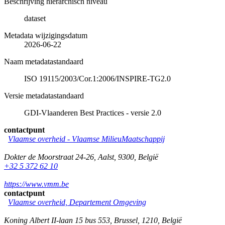
Beschrijving hiërarchisch niveau
dataset
Metadata wijzigingsdatum
2026-06-22
Naam metadatastandaard
ISO 19115/2003/Cor.1:2006/INSPIRE-TG2.0
Versie metadatastandaard
GDI-Vlaanderen Best Practices - versie 2.0
contactpunt
Vlaamse overheid - Vlaamse MilieuMaatschappij
Dokter de Moorstraat 24-26
,
Aalst
,
9300
,
België
+32 5 372 62 10
https://www.vmm.be
contactpunt
Vlaamse overheid, Departement Omgeving
Koning Albert II-laan 15 bus 553
,
Brussel
,
1210
,
België