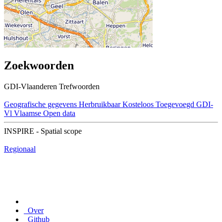
Zoekwoorden
GDI-Vlaanderen Trefwoorden
Geografische gegevens
Herbruikbaar
Kosteloos
Toegevoegd GDI-
Vl
Vlaamse Open data
INSPIRE - Spatial scope
Regionaal
Over
Github