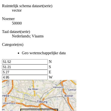
Ruimtelijk schema dataset(serie)
vector
Noemer
50000
Taal dataset(serie)
Nederlands; Vlaams
Categorie(en)
Geo wetenschappelijke data
N
S
E
W