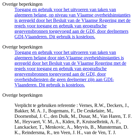
Overige beperkingen
Toegang en gebruik voor het uitvoeren van taken van
algemeen belang, op niveau van Vlaamse overheidsinstanties
is geregeld door het Besluit van de Vlaamse Regering met de
regels voor toegang en gebruik van geografische
gegevensbronnen toegevoegd aan de GDI, door deelnemers
GDI-Vlaanderen. Dit gebruik is kosteloos.
Overige beperkingen
Toegang en gebruik voor het uitvoeren van taken van
algemeen belang door niet-Vlaamse overheidsinstanties is
geregeld door het Besluit van de Vlaamse Regering met de
regels voor toegang en gebruik van geografische
gegevensbronnen toegevoegd aan de GDI, door
overheidsdiensten die geen deelnemer zijn aan GDI-
Vlaanderen. Dit gebruik is kosteloos.
Overige beperkingen
Verplicht te gebruiken referentie : Vernes, R.W., Deckers, J.,
Bakker, M. A. J., Bogemans, F., De Ceukelaire, M.,
Doornenbal, J. C., den Dulk, M., Dusar, M., Van Haren, T. F.
M., Heyvaert, V. M., A., Kiden, P., Kruisselbrink, A. F.,
Lanckacker, T., Menkovic, A., Meyvis, B., Munsterman, D.
K., Reindersma, R., ten Veen, J. H., van de Ven, T. J.