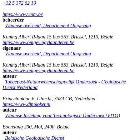
+32 5 372 62 10
https://www.vmm.be
beheerder
Vlaamse overheid, Departement Omgeving
Koning Albert II-laan 15 bus 553
,
Brussel
,
1210
,
België
https://www.omgevingvlaanderen.be
eigenaar
Vlaamse overheid, Departement Omgeving
Koning Albert II-laan 15 bus 553
,
Brussel
,
1210
,
België
https://www.omgevingvlaanderen.be
auteur
Toegepast-Natuurwetenschappelijk Onderzoek - Geologische
Dienst Nederland
Princetonlaan 6
,
Utrecht
,
3584 CB
,
Nederland
https://www.dinoloket.nl
auteur
Vlaamse Instelling voor Technologisch Onderzoek (VITO)
Boeretang 200
,
Mol
,
2400
,
België
auteur
Belgische Geologische Dienst