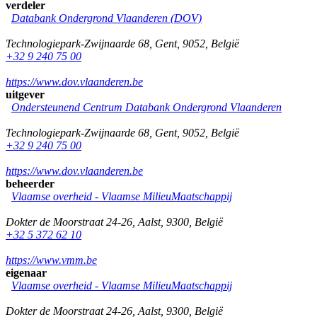
verdeler
Databank Ondergrond Vlaanderen (DOV)
Technologiepark-Zwijnaarde 68
,
Gent
,
9052
,
België
+32 9 240 75 00
https://www.dov.vlaanderen.be
uitgever
Ondersteunend Centrum Databank Ondergrond Vlaanderen
Technologiepark-Zwijnaarde 68
,
Gent
,
9052
,
België
+32 9 240 75 00
https://www.dov.vlaanderen.be
beheerder
Vlaamse overheid - Vlaamse MilieuMaatschappij
Dokter de Moorstraat 24-26
,
Aalst
,
9300
,
België
+32 5 372 62 10
https://www.vmm.be
eigenaar
Vlaamse overheid - Vlaamse MilieuMaatschappij
Dokter de Moorstraat 24-26
,
Aalst
,
9300
,
België