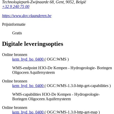
Technologiepark-Zwijnaarde 68
,
Gent
,
9052
,
België
+32 9 240 75 00
https://www.dov.vlaanderen.be
Prijsinformatie
Gratis
Digitale leveringsopties
Online bronnen
kem_hyd_bo_0400
(
OGC:WMS
)
WMS-endpoint H3O-De Kempen - Hydrogeologie- Boringen
Oligoceen Aquifersysteem
Online bronnen
kem_hyd_bo_0400
(
OGC:WMS-1.3.0-http-get-capabilities
)
WMS-capabilities H3O-De Kempen - Hydrogeologie-
Boringen Oligoceen Aquifersysteem
Online bronnen
kem_hyd_bo_0400
(
OGC:WMS-1.3.0-http-get-map
)