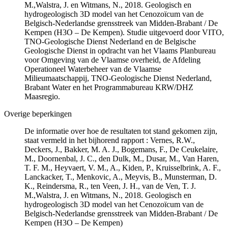
M.,Walstra, J. en Witmans, N., 2018. Geologisch en
hydrogeologisch 3D model van het Cenozoïcum van de
Belgisch-Nederlandse grensstreek van Midden-Brabant / De
Kempen (H3O – De Kempen). Studie uitgevoerd door VITO,
TNO-Geologische Dienst Nederland en de Belgische
Geologische Dienst in opdracht van het Vlaams Planbureau
voor Omgeving van de Vlaamse overheid, de Afdeling
Operationeel Waterbeheer van de Vlaamse
Milieumaatschappij, TNO-Geologische Dienst Nederland,
Brabant Water en het Programmabureau KRW/DHZ
Maasregio.
Overige beperkingen
De informatie over hoe de resultaten tot stand gekomen zijn,
staat vermeld in het bijhorend rapport : Vernes, R.W.,
Deckers, J., Bakker, M. A. J., Bogemans, F., De Ceukelaire,
M., Doornenbal, J. C., den Dulk, M., Dusar, M., Van Haren,
T. F. M., Heyvaert, V. M., A., Kiden, P., Kruisselbrink, A. F.,
Lanckacker, T., Menkovic, A., Meyvis, B., Munsterman, D.
K., Reindersma, R., ten Veen, J. H., van de Ven, T. J.
M.,Walstra, J. en Witmans, N., 2018. Geologisch en
hydrogeologisch 3D model van het Cenozoïcum van de
Belgisch-Nederlandse grensstreek van Midden-Brabant / De
Kempen (H3O – De Kempen)