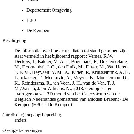
Departement Omgeving
H3O
De Kempen
Beschrijving
De informatie over hoe de resultaten tot stand gekomen zijn,
staat vermeld in het bijhorend rapport : Vernes, R.W.,
Deckers, J., Bakker, M. A. J., Bogemans, F., De Ceukelaire,
M., Doornenbal, J. C., den Dulk, M., Dusar, M., Van Haren,
T. F. M., Heyvaert, V. M., A., Kiden, P., Kruisselbrink, A. F.,
Lanckacker, T., Menkovic, A., Meyvis, B., Munsterman, D.
K., Reindersma, R., ten Veen, J. H., van de Ven, T. J.
M.,Walstra, J. en Witmans, N., 2018. Geologisch en
hydrogeologisch 3D model van het Cenozoïcum van de
Belgisch-Nederlandse grensstreek van Midden-Brabant / De
Kempen (H3O – De Kempen)
(Juridische) toegangsbeperking
anders
Overige beperkingen