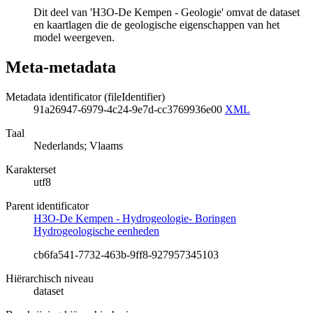
Dit deel van 'H3O-De Kempen - Geologie' omvat de dataset
en kaartlagen die de geologische eigenschappen van het
model weergeven.
Meta-metadata
Metadata identificator (fileIdentifier)
91a26947-6979-4c24-9e7d-cc3769936e00
XML
Taal
Nederlands; Vlaams
Karakterset
utf8
Parent identificator
H3O-De Kempen - Hydrogeologie- Boringen
Hydrogeologische eenheden
cb6fa541-7732-463b-9ff8-927957345103
Hiërarchisch niveau
dataset