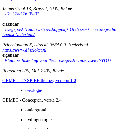
Jennerstraat 13
,
Brussel
,
1000
,
België
+32 2 788 76 00-01
eigenaar
Toegepast-Natuurwetenschappelijk Onderzoek - Geologische
Dienst Nederland
Princetonlaan 6
,
Utrecht
,
3584 CB
,
Nederland
https://www.dinoloket.nl
eigenaar
Vlaamse Instelling voor Technologisch Onderzoek (VITO)
Boeretang 200
,
Mol
,
2400
,
België
GEMET - INSPIRE themes, version 1.0
Geologie
GEMET - Concepten, versie 2.4
ondergrond
hydrogeologie