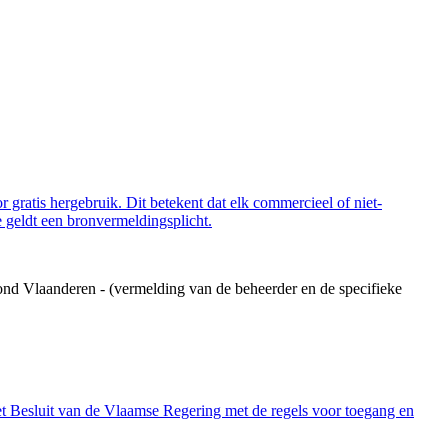
 gratis hergebruik. Dit betekent dat elk commercieel of niet-
 geldt een bronvermeldingsplicht.
ond Vlaanderen - (vermelding van de beheerder en de specifieke
et Besluit van de Vlaamse Regering met de regels voor toegang en