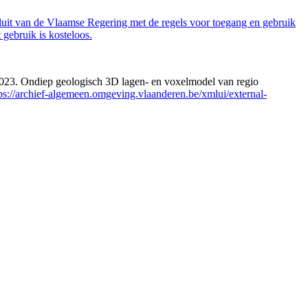
luit van de Vlaamse Regering met de regels voor toegang en gebruik
gebruik is kosteloos.
 2023. Ondiep geologisch 3D lagen- en voxelmodel van regio
ps://archief-algemeen.omgeving.vlaanderen.be/xmlui/external-