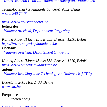
Ondersteunend Centrum Databank Ondergrond Vlaanderen
Technologiepark-Zwijnaarde 68
,
Gent
,
9052
,
België
+32 9 240 75 00
https://www.dov.vlaanderen.be
beheerder
Vlaamse overheid, Departement Omgeving
Koning Albert II-laan 15 bus 553
,
Brussel
,
1210
,
België
https://www.omgevingvlaanderen.be
eigenaar
Vlaamse overheid, Departement Omgeving
Koning Albert II-laan 15 bus 553
,
Brussel
,
1210
,
België
https://www.omgevingvlaanderen.be
auteur
Vlaamse Instelling voor Technologisch Onderzoek (VITO)
Boeretang 200
,
Mol
,
2400
,
België
www.vito.be
Frequentie
indien nodig