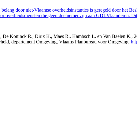
belang door niet-Vlaamse overheidsinstanties is geregeld door het Bes
 overheidsdiensten die geen deelnemer zijn aan GDI-Vlaanderen. Dit 
s J., De Koninck R., Dirix K., Maes R., Hambsch L. en Van Baelen K.,
verheid, departement Omgeving, Vlaams Planbureau voor Omgeving,
htt