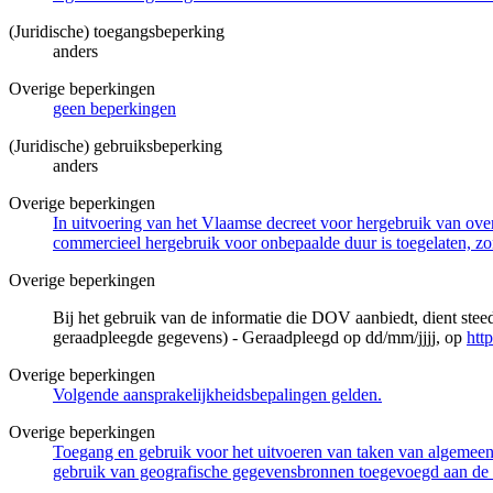
(Juridische) toegangsbeperking
anders
Overige beperkingen
geen beperkingen
(Juridische) gebruiksbeperking
anders
Overige beperkingen
In uitvoering van het Vlaamse decreet voor hergebruik van overh
commercieel hergebruik voor onbepaalde duur is toegelaten, zo
Overige beperkingen
Bij het gebruik van de informatie die DOV aanbiedt, dient ste
geraadpleegde gegevens) - Geraadpleegd op dd/mm/jjjj, op
htt
Overige beperkingen
Volgende aansprakelijkheidsbepalingen gelden.
Overige beperkingen
Toegang en gebruik voor het uitvoeren van taken van algemeen 
gebruik van geografische gegevensbronnen toegevoegd aan de 