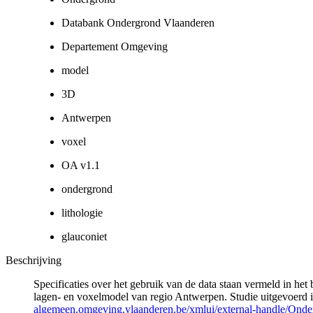
Databank Ondergrond Vlaanderen
Departement Omgeving
model
3D
Antwerpen
voxel
OA v1.1
ondergrond
lithologie
glauconiet
Beschrijving
Specificaties over het gebruik van de data staan vermeld in h
lagen- en voxelmodel van regio Antwerpen. Studie uitgevoer
algemeen.omgeving.vlaanderen.be/xmlui/external-handle/Ond