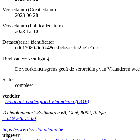
Versiedatum (Creatiedatum)
2023-06-28
Versiedatum (Publicatiedatum)
2023-12-10
Dataset(serie) identificator
dd617686-6df6-48cc-beb8-ccbb2be1e1eb
Doel van vervaardiging
De voorkomensgrens geeft de verbreiding van Vlaanderen wee
Status
compleet
verdeler
Databank Ondergrond Vlaanderen (DOV)
Technologiepark-Zwijnaarde 68
,
Gent
,
9052
,
België
+32 9 240 75 00
https://www.dov.vlaanderen.be
uitgever