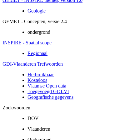
GEMET - INSPIRE themes, version 1.0
Geologie
GEMET - Concepten, versie 2.4
ondergrond
INSPIRE - Spatial scope
Regionaal
GDI-Vlaanderen Trefwoorden
Herbruikbaar
Kosteloos
Vlaamse Open data
Toegevoegd GDI-Vl
Geografische gegevens
Zoekwoorden
DOV
Vlaanderen
Ondergrond