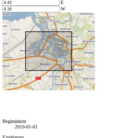
E
W
Begindatum
2019-01-01
Einddatum