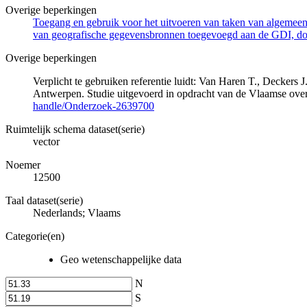
Overige beperkingen
Toegang en gebruik voor het uitvoeren van taken van algemeen 
van geografische gegevensbronnen toegevoegd aan de GDI, door
Overige beperkingen
Verplicht te gebruiken referentie luidt: Van Haren T., Decker
Antwerpen. Studie uitgevoerd in opdracht van de Vlaamse o
handle/Onderzoek-2639700
Ruimtelijk schema dataset(serie)
vector
Noemer
12500
Taal dataset(serie)
Nederlands; Vlaams
Categorie(en)
Geo wetenschappelijke data
N
S