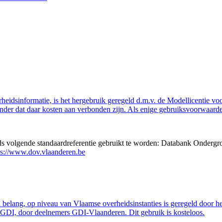
eidsinformatie, is het hergebruik geregeld d.m.v. de Modellicentie voor
nder dat daar kosten aan verbonden zijn. Als enige gebruiksvoorwaarde
eds volgende standaardreferentie gebruikt te worden: Databank Ondergr
ps://www.dov.vlaanderen.be
belang, op niveau van Vlaamse overheidsinstanties is geregeld door h
GDI, door deelnemers GDI-Vlaanderen. Dit gebruik is kosteloos.