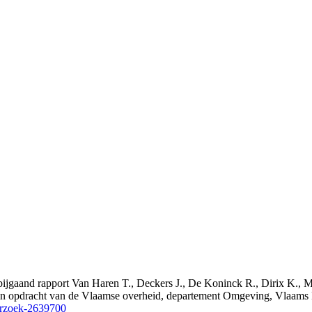
et bijgaand rapport Van Haren T., Deckers J., De Koninck R., Dirix K
d in opdracht van de Vlaamse overheid, departement Omgeving, Vlaam
erzoek-2639700