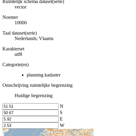
Ruimtelijk schema dataset(serie)
vector
Noemer
10000
Taal dataset(serie)
Nederlands; Vlaams
Karakterset
utf8
Categorie(en)
planning kadaster
Omschrijving ruimtelijke begrenzing
Huidige begrenzing
N
S
E
W