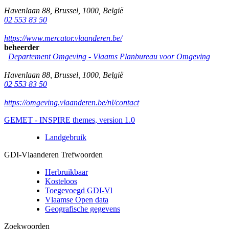
Havenlaan 88
,
Brussel
,
1000
,
België
02 553 83 50
https://www.mercator.vlaanderen.be/
beheerder
Departement Omgeving - Vlaams Planbureau voor Omgeving
Havenlaan 88
,
Brussel
,
1000
,
België
02 553 83 50
https://omgeving.vlaanderen.be/nl/contact
GEMET - INSPIRE themes, version 1.0
Landgebruik
GDI-Vlaanderen Trefwoorden
Herbruikbaar
Kosteloos
Toegevoegd GDI-Vl
Vlaamse Open data
Geografische gegevens
Zoekwoorden