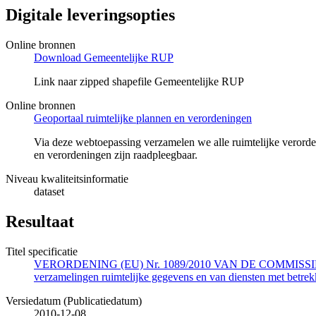
Digitale leveringsopties
Online bronnen
Download Gemeentelijke RUP
Link naar zipped shapefile Gemeentelijke RUP
Online bronnen
Geoportaal ruimtelijke plannen en verordeningen
Via deze webtoepassing verzamelen we alle ruimtelijke veror
en verordeningen zijn raadpleegbaar.
Niveau kwaliteitsinformatie
dataset
Resultaat
Titel specificatie
VERORDENING (EU) Nr. 1089/2010 VAN DE COMMISSIE van 23 n
verzamelingen ruimtelijke gegevens en van diensten met betrekk
Versiedatum (Publicatiedatum)
2010-12-08