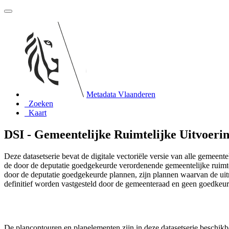
Metadata Vlaanderen
Zoeken
Kaart
DSI - Gemeentelijke Ruimtelijke Uitvoeri
Deze datasetserie bevat de digitale vectoriële versie van alle gemeen
de door de deputatie goedgekeurde verordenende gemeentelijke ruimtel
door de deputatie goedgekeurde plannen, zijn plannen waarvan de uit
definitief worden vastgesteld door de gemeenteraad en geen goedkeur
De plancontouren en planelementen zijn in deze datasetserie beschikba