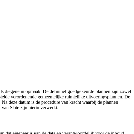
e als diegene in opmaak. De definitief goedgekeurde plannen zijn zowel
stelde verordenende gemeentelijke ruimtelijke uitvoeringsplannen. De
. Na deze datum is de procedure van kracht waarbij de plannen
an State zijn hierin verwerkt.
r, dat eigenaar is van de data en verantwoordelijk voor de inhoud.