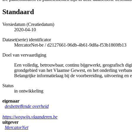
Standaard
Versiedatum (Creatiedatum)
2020-04-10
Dataset(serie) identificator
MercatorNet-be
/
d2127661-96db-4b61-9d8a-f53b1869fb13
Doel van vervaardiging
Een volledig, betrouwbaar, continu bijgewerkt, geografisch di
grondgebied van het Vlaamse Gewest, en het onderling verband 
Belangrijke informatielaag bij de voorbereiding, uitvoering en e
Status
in ontwikkeling
eigenaar
desbetreffende overheid
https://wegwijs.vlaanderen.be
uitgever
MercatorNet