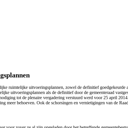
ngsplannen
telijke ruimtelijke uitvoeringsplannen, zowel de definitief goedgekeurd
ijke uitvoeringsplannen als de definitief door de gemeenteraad vastge
nodiging tot de plenaire vergadering verstuurd werd voor 25 april 2014
ing meer behoeven. Ook de schorsingen en vernietigingen van de Raad v
ar voor zover ze al zijn opgeladen door het betreffende gemeentebestuu