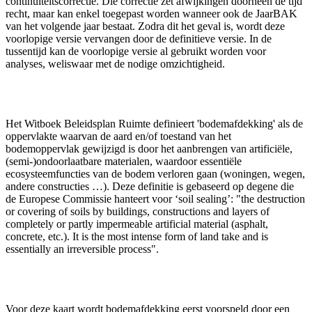
continuïteitscorrectie. Die correctie zet afwijkingen doorheen de tijd
recht, maar kan enkel toegepast worden wanneer ook de JaarBAK
van het volgende jaar bestaat. Zodra dit het geval is, wordt deze
voorlopige versie vervangen door de definitieve versie. In de
tussentijd kan de voorlopige versie al gebruikt worden voor
analyses, weliswaar met de nodige omzichtigheid.
Het Witboek Beleidsplan Ruimte definieert 'bodemafdekking' als de
oppervlakte waarvan de aard en/of toestand van het
bodemoppervlak gewijzigd is door het aanbrengen van artificiële,
(semi-)ondoorlaatbare materialen, waardoor essentiële
ecosysteemfuncties van de bodem verloren gaan (woningen, wegen,
andere constructies …). Deze definitie is gebaseerd op degene die
de Europese Commissie hanteert voor ‘soil sealing’: "the destruction
or covering of soils by buildings, constructions and layers of
completely or partly impermeable artificial material (asphalt,
concrete, etc.). It is the most intense form of land take and is
essentially an irreversible process".
Voor deze kaart wordt bodemafdekking eerst voorspeld door een