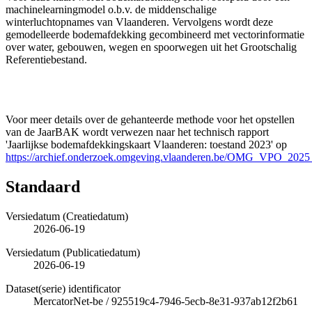
machinelearningmodel o.b.v. de middenschalige
winterluchtopnames van Vlaanderen. Vervolgens wordt deze
gemodelleerde bodemafdekking gecombineerd met vectorinformatie
over water, gebouwen, wegen en spoorwegen uit het Grootschalig
Referentiebestand.
Voor meer details over de gehanteerde methode voor het opstellen
van de JaarBAK wordt verwezen naar het technisch rapport
'Jaarlijkse bodemafdekkingskaart Vlaanderen: toestand 2023' op
https://archief.onderzoek.omgeving.vlaanderen.be/OMG_VPO_2025
Standaard
Versiedatum (Creatiedatum)
2026-06-19
Versiedatum (Publicatiedatum)
2026-06-19
Dataset(serie) identificator
MercatorNet-be
/
925519c4-7946-5ecb-8e31-937ab12f2b61