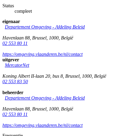
Status
compleet
eigenaar
Departement Omgeving - Afdeling Beleid
Havenlaan 88
,
Brussel
,
1000
,
België
02 553 80 11
https://omgeving.vlaanderen.be/nl/contact
uitgever
MercatorNet
Koning Albert II-laan 20, bus 8
,
Brussel
,
1000
,
België
02 553 83 50
beheerder
Departement Omgeving - Afdeling Beleid
Havenlaan 88
,
Brussel
,
1000
,
België
02 553 80 11
https://omgeving.vlaanderen.be/nl/contact
Frequentie