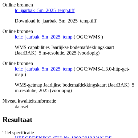
Online bronnen
lc_jaarbak_5m_2025_temp.tiff
Download lc_jaarbak_5m_2025_temp.tiff
Online bronnen
lc:lc_jaarbak_5m_2025_temp
(
OGC:WMS
)
WMS-capabilities Jaarlijkse bodemafdekkingskaart
(JaarBAK), 5 m-resolutie, 2025 (voorlopig)
Online bronnen
lc:lc_jaarbak_5m_2025_temp
(
OGC:WMS-1.3.0-http-get-
map
)
WMS-getmap Jaarlijkse bodemafdekkingskaart (JaarBAK), 5
m-resolutie, 2025 (voorlopig)
Niveau kwaliteitsinformatie
dataset
Resultaat
Titel specificatie