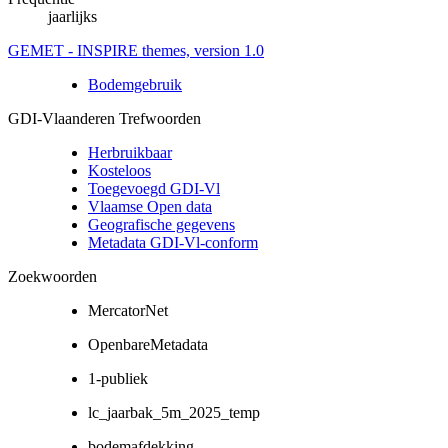
jaarlijks
GEMET - INSPIRE themes, version 1.0
Bodemgebruik
GDI-Vlaanderen Trefwoorden
Herbruikbaar
Kosteloos
Toegevoegd GDI-Vl
Vlaamse Open data
Geografische gegevens
Metadata GDI-Vl-conform
Zoekwoorden
MercatorNet
OpenbareMetadata
1-publiek
lc_jaarbak_5m_2025_temp
bodemafdekking