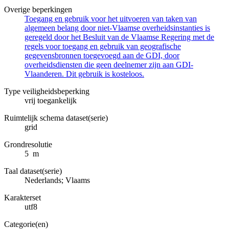
Overige beperkingen
Toegang en gebruik voor het uitvoeren van taken van
algemeen belang door niet-Vlaamse overheidsinstanties is
geregeld door het Besluit van de Vlaamse Regering met de
regels voor toegang en gebruik van geografische
gegevensbronnen toegevoegd aan de GDI, door
overheidsdiensten die geen deelnemer zijn aan GDI-
Vlaanderen. Dit gebruik is kosteloos.
Type veiligheidsbeperking
vrij toegankelijk
Ruimtelijk schema dataset(serie)
grid
Grondresolutie
5 m
Taal dataset(serie)
Nederlands; Vlaams
Karakterset
utf8
Categorie(en)