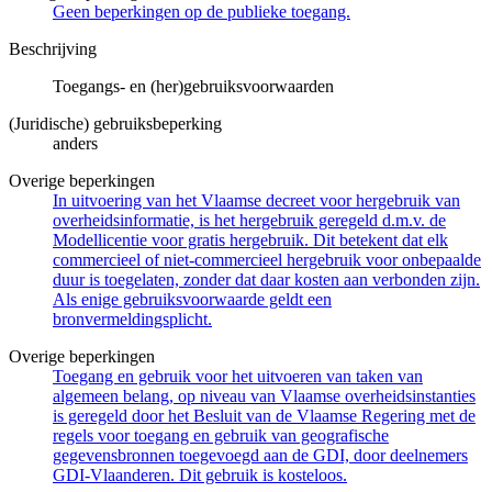
Geen beperkingen op de publieke toegang.
Beschrijving
Toegangs- en (her)gebruiksvoorwaarden
(Juridische) gebruiksbeperking
anders
Overige beperkingen
In uitvoering van het Vlaamse decreet voor hergebruik van
overheidsinformatie, is het hergebruik geregeld d.m.v. de
Modellicentie voor gratis hergebruik. Dit betekent dat elk
commercieel of niet-commercieel hergebruik voor onbepaalde
duur is toegelaten, zonder dat daar kosten aan verbonden zijn.
Als enige gebruiksvoorwaarde geldt een
bronvermeldingsplicht.
Overige beperkingen
Toegang en gebruik voor het uitvoeren van taken van
algemeen belang, op niveau van Vlaamse overheidsinstanties
is geregeld door het Besluit van de Vlaamse Regering met de
regels voor toegang en gebruik van geografische
gegevensbronnen toegevoegd aan de GDI, door deelnemers
GDI-Vlaanderen. Dit gebruik is kosteloos.