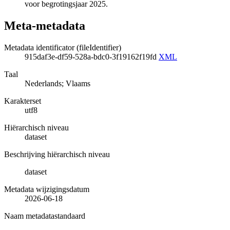
voor begrotingsjaar 2025.
Meta-metadata
Metadata identificator (fileIdentifier)
915daf3e-df59-528a-bdc0-3f19162f19fd
XML
Taal
Nederlands; Vlaams
Karakterset
utf8
Hiërarchisch niveau
dataset
Beschrijving hiërarchisch niveau
dataset
Metadata wijzigingsdatum
2026-06-18
Naam metadatastandaard