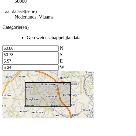
50000
Taal dataset(serie)
Nederlands; Vlaams
Categorie(en)
Geo wetenschappelijke data
N
S
E
W