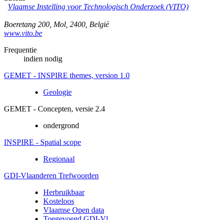
Vlaamse Instelling voor Technologisch Onderzoek (VITO)
Boeretang 200
,
Mol
,
2400
,
België
www.vito.be
Frequentie
indien nodig
GEMET - INSPIRE themes, version 1.0
Geologie
GEMET - Concepten, versie 2.4
ondergrond
INSPIRE - Spatial scope
Regionaal
GDI-Vlaanderen Trefwoorden
Herbruikbaar
Kosteloos
Vlaamse Open data
Toegevoegd GDI-Vl