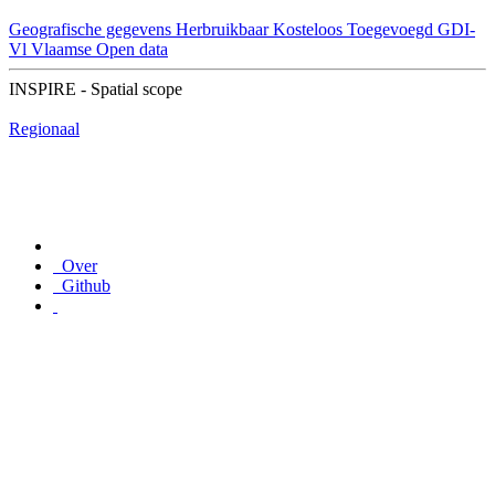
Geografische gegevens
Herbruikbaar
Kosteloos
Toegevoegd GDI-
Vl
Vlaamse Open data
INSPIRE - Spatial scope
Regionaal
Over
Github