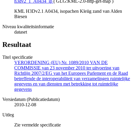
h3dv2_1_A0434_ip
(
GLG:KML-2.0-http-get-map
)
KML H3Dv2.1 A0434, isopachen Kleiig zand van Alden
Biesen
Niveau kwaliteitsinformatie
dataset
Resultaat
Titel specificatie
VERORDENING (EU) Nr. 1089/2010 VAN DE
COMMISSIE van 23 november 2010 ter uitvoering van
Richtlijn 2007/2/EG van het Europees Parlement en de Raad
betreffende de interoperabiliteit van verzamelingen ruimtelijke
gegevens en van diensten met betrekking tot ruimtelijke
gegevens
Versiedatum (Publicatiedatum)
2010-12-08
Uitleg
Zie vermelde specificatie