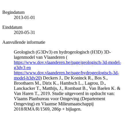
Begindatum
2013-01-01
Einddatum
2020-05-31
Aanvullende informatie
Geologisch (G3Dv3) en hydrogeologisch (H3D) 3D-
lagenmodel van Vlaanderen (
https://www.dov.vlaanderen.be/page/geologisch-3d-model-
g3dv3 en
https://www.dov.vlaanderen.be/page/hydrogeologisch-3d-
model-h3dv20
) Deckers J., De Koninck R., Bos S.,
Broothaers M., Dirix K., Hambsch L., Lagrou, D.,
Lanckacker T., Matthijs, J., Rombaut B., Van Baelen K. &
Van Haren T., 2019. Studie uitgevoerd in opdracht van:
Vlaams Planbureau voor Omgeving (Departement
Omgeving) en Vlaamse Milieumaatschappij
2018/RMA/R/1569, 286p + bijlagen.