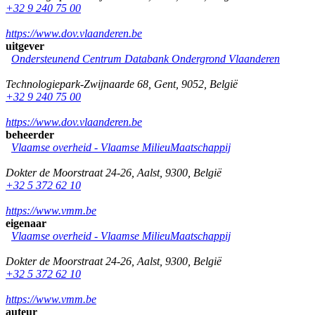
+32 9 240 75 00
https://www.dov.vlaanderen.be
uitgever
Ondersteunend Centrum Databank Ondergrond Vlaanderen
Technologiepark-Zwijnaarde 68
,
Gent
,
9052
,
België
+32 9 240 75 00
https://www.dov.vlaanderen.be
beheerder
Vlaamse overheid - Vlaamse MilieuMaatschappij
Dokter de Moorstraat 24-26
,
Aalst
,
9300
,
België
+32 5 372 62 10
https://www.vmm.be
eigenaar
Vlaamse overheid - Vlaamse MilieuMaatschappij
Dokter de Moorstraat 24-26
,
Aalst
,
9300
,
België
+32 5 372 62 10
https://www.vmm.be
auteur