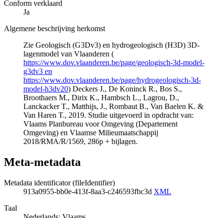
Conform verklaard
Ja
Algemene beschrijving herkomst
Zie Geologisch (G3Dv3) en hydrogeologisch (H3D) 3D-
lagenmodel van Vlaanderen (
https://www.dov.vlaanderen.be/page/geologisch-3d-model-
g3dv3 en
https://www.dov.vlaanderen.be/page/hydrogeologisch-3d-
model-h3dv20
) Deckers J., De Koninck R., Bos S.,
Broothaers M., Dirix K., Hambsch L., Lagrou, D.,
Lanckacker T., Matthijs, J., Rombaut B., Van Baelen K. &
Van Haren T., 2019. Studie uitgevoerd in opdracht van:
Vlaams Planbureau voor Omgeving (Departement
Omgeving) en Vlaamse Milieumaatschappij
2018/RMA/R/1569, 286p + bijlagen.
Meta-metadata
Metadata identificator (fileIdentifier)
913a0955-bb0e-413f-8aa3-c246593fbc3d
XML
Taal
Nederlands; Vlaams