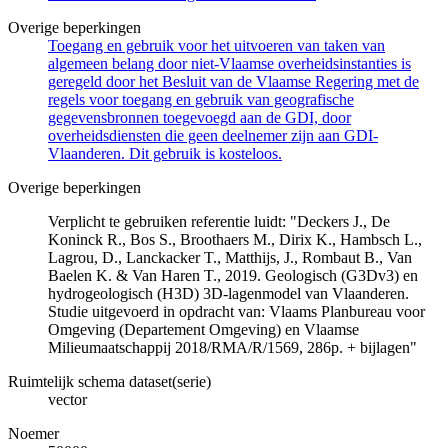
Overige beperkingen
Toegang en gebruik voor het uitvoeren van taken van
algemeen belang door niet-Vlaamse overheidsinstanties is
geregeld door het Besluit van de Vlaamse Regering met de
regels voor toegang en gebruik van geografische
gegevensbronnen toegevoegd aan de GDI, door
overheidsdiensten die geen deelnemer zijn aan GDI-
Vlaanderen. Dit gebruik is kosteloos.
Overige beperkingen
Verplicht te gebruiken referentie luidt: "Deckers J., De
Koninck R., Bos S., Broothaers M., Dirix K., Hambsch L.,
Lagrou, D., Lanckacker T., Matthijs, J., Rombaut B., Van
Baelen K. & Van Haren T., 2019. Geologisch (G3Dv3) en
hydrogeologisch (H3D) 3D-lagenmodel van Vlaanderen.
Studie uitgevoerd in opdracht van: Vlaams Planbureau voor
Omgeving (Departement Omgeving) en Vlaamse
Milieumaatschappij 2018/RMA/R/1569, 286p. + bijlagen"
Ruimtelijk schema dataset(serie)
vector
Noemer