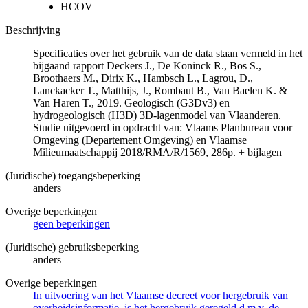
HCOV
Beschrijving
Specificaties over het gebruik van de data staan vermeld in het
bijgaand rapport Deckers J., De Koninck R., Bos S.,
Broothaers M., Dirix K., Hambsch L., Lagrou, D.,
Lanckacker T., Matthijs, J., Rombaut B., Van Baelen K. &
Van Haren T., 2019. Geologisch (G3Dv3) en
hydrogeologisch (H3D) 3D-lagenmodel van Vlaanderen.
Studie uitgevoerd in opdracht van: Vlaams Planbureau voor
Omgeving (Departement Omgeving) en Vlaamse
Milieumaatschappij 2018/RMA/R/1569, 286p. + bijlagen
(Juridische) toegangsbeperking
anders
Overige beperkingen
geen beperkingen
(Juridische) gebruiksbeperking
anders
Overige beperkingen
In uitvoering van het Vlaamse decreet voor hergebruik van
overheidsinformatie, is het hergebruik geregeld d.m.v. de