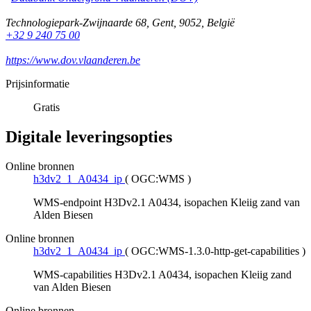
Technologiepark-Zwijnaarde 68
,
Gent
,
9052
,
België
+32 9 240 75 00
https://www.dov.vlaanderen.be
Prijsinformatie
Gratis
Digitale leveringsopties
Online bronnen
h3dv2_1_A0434_ip
(
OGC:WMS
)
WMS-endpoint H3Dv2.1 A0434, isopachen Kleiig zand van
Alden Biesen
Online bronnen
h3dv2_1_A0434_ip
(
OGC:WMS-1.3.0-http-get-capabilities
)
WMS-capabilities H3Dv2.1 A0434, isopachen Kleiig zand
van Alden Biesen
Online bronnen