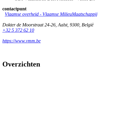
contactpunt
Vlaamse overheid - Vlaamse MilieuMaatschappij
Dokter de Moorstraat 24-26
,
Aalst
,
9300
,
België
+32 5 372 62 10
https://www.vmm.be
Overzichten