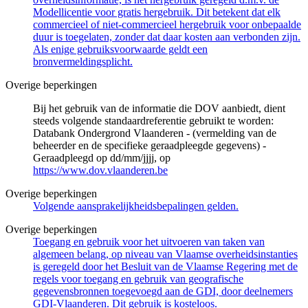
Modellicentie voor gratis hergebruik. Dit betekent dat elk
commercieel of niet-commercieel hergebruik voor onbepaalde
duur is toegelaten, zonder dat daar kosten aan verbonden zijn.
Als enige gebruiksvoorwaarde geldt een
bronvermeldingsplicht.
Overige beperkingen
Bij het gebruik van de informatie die DOV aanbiedt, dient
steeds volgende standaardreferentie gebruikt te worden:
Databank Ondergrond Vlaanderen - (vermelding van de
beheerder en de specifieke geraadpleegde gegevens) -
Geraadpleegd op dd/mm/jjjj, op
https://www.dov.vlaanderen.be
Overige beperkingen
Volgende aansprakelijkheidsbepalingen gelden.
Overige beperkingen
Toegang en gebruik voor het uitvoeren van taken van
algemeen belang, op niveau van Vlaamse overheidsinstanties
is geregeld door het Besluit van de Vlaamse Regering met de
regels voor toegang en gebruik van geografische
gegevensbronnen toegevoegd aan de GDI, door deelnemers
GDI-Vlaanderen. Dit gebruik is kosteloos.