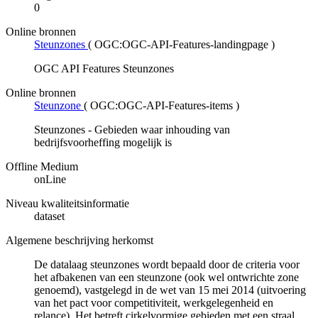
0
Online bronnen
Steunzones
(
OGC:OGC-API-Features-landingpage
)
OGC API Features Steunzones
Online bronnen
Steunzone
(
OGC:OGC-API-Features-items
)
Steunzones - Gebieden waar inhouding van
bedrijfsvoorheffing mogelijk is
Offline Medium
onLine
Niveau kwaliteitsinformatie
dataset
Algemene beschrijving herkomst
De datalaag steunzones wordt bepaald door de criteria voor
het afbakenen van een steunzone (ook wel ontwrichte zone
genoemd), vastgelegd in de wet van 15 mei 2014 (uitvoering
van het pact voor competitiviteit, werkgelegenheid en
relance). Het betreft cirkelvormige gebieden met een straal