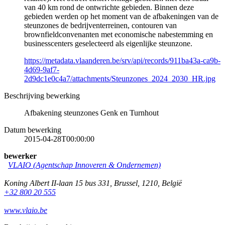
van 40 km rond de ontwrichte gebieden. Binnen deze
gebieden werden op het moment van de afbakeningen van de
steunzones de bedrijventerreinen, contouren van
brownfieldconvenanten met economische nabestemming en
businesscenters geselecteerd als eigenlijke steunzone.
https://metadata.vlaanderen.be/srv/api/records/911ba43a-ca9b-
4d69-9af7-
2d9dc1e0c4a7/attachments/Steunzones_2024_2030_HR.jpg
Beschrijving bewerking
Afbakening steunzones Genk en Turnhout
Datum bewerking
2015-04-28T00:00:00
bewerker
VLAIO (Agentschap Innoveren & Ondernemen)
Koning Albert II-laan 15 bus 331
,
Brussel
,
1210
,
België
+32 800 20 555
www.vlaio.be