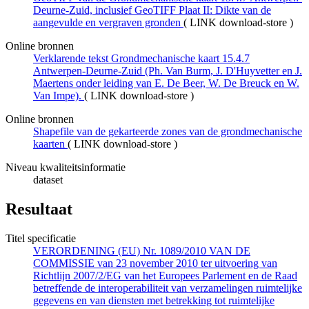
Deurne-Zuid, inclusief GeoTIFF Plaat II: Dikte van de
aangevulde en vergraven gronden
(
LINK download-store
)
Online bronnen
Verklarende tekst Grondmechanische kaart 15.4.7
Antwerpen-Deurne-Zuid (Ph. Van Burm, J. D'Huyvetter en J.
Maertens onder leiding van E. De Beer, W. De Breuck en W.
Van Impe).
(
LINK download-store
)
Online bronnen
Shapefile van de gekarteerde zones van de grondmechanische
kaarten
(
LINK download-store
)
Niveau kwaliteitsinformatie
dataset
Resultaat
Titel specificatie
VERORDENING (EU) Nr. 1089/2010 VAN DE
COMMISSIE van 23 november 2010 ter uitvoering van
Richtlijn 2007/2/EG van het Europees Parlement en de Raad
betreffende de interoperabiliteit van verzamelingen ruimtelijke
gegevens en van diensten met betrekking tot ruimtelijke