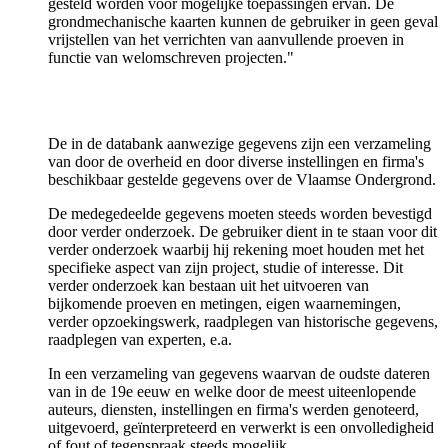
gesteld worden voor mogelijke toepassingen ervan. De
grondmechanische kaarten kunnen de gebruiker in geen geval
vrijstellen van het verrichten van aanvullende proeven in
functie van welomschreven projecten."
De in de databank aanwezige gegevens zijn een verzameling
van door de overheid en door diverse instellingen en firma's
beschikbaar gestelde gegevens over de Vlaamse Ondergrond.
De medegedeelde gegevens moeten steeds worden bevestigd
door verder onderzoek. De gebruiker dient in te staan voor dit
verder onderzoek waarbij hij rekening moet houden met het
specifieke aspect van zijn project, studie of interesse. Dit
verder onderzoek kan bestaan uit het uitvoeren van
bijkomende proeven en metingen, eigen waarnemingen,
verder opzoekingswerk, raadplegen van historische gegevens,
raadplegen van experten, e.a.
In een verzameling van gegevens waarvan de oudste dateren
van in de 19e eeuw en welke door de meest uiteenlopende
auteurs, diensten, instellingen en firma's werden genoteerd,
uitgevoerd, geïnterpreteerd en verwerkt is een onvolledigheid
of fout of tegenspraak steeds mogelijk.