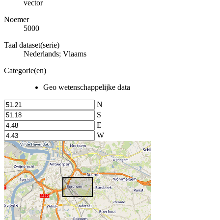
vector
Noemer
5000
Taal dataset(serie)
Nederlands; Vlaams
Categorie(en)
Geo wetenschappelijke data
N
S
E
W