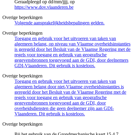
Geraadpleegd op dd/mm/jjjj, op
https://www.dov.vlaanderen.be
Overige beperkingen
Volgende aansprakelijkheidsbepalingen gelden.
Overige beperkingen
Toegang en gebruik voor het uitvoeren van taken van
algemeen belang, op niveau van Vlaamse overheidsinstanties
is geregeld door het Besluit van de Vlaamse Regering met de
regels voor toegang en gebruik van geografische
gegevensbronnen toegevoegd aan de GDI, door deelnemers
GDI-Vlaanderen. Dit gebruik is kosteloos.
Overige beperkingen
Toegang en gebruik voor het uitvoeren van taken van
algemeen belang door niet-Vlaamse overheidsinstanties is
geregeld door het Besluit van de Vlaamse Regering met de
regels voor toegang en gebruik van geografische
gegevensbronnen toegevoegd aan de GDI, door
overheidsdiensten die geen deelnemer zijn aan GDI-
Vlaanderen. Dit gebruik is kosteloos.
Overige beperkingen
Bij het gebruik van de Grondmechanische kaart 15.4.7