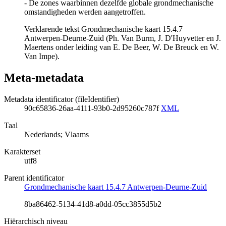
- De zones waarbinnen dezelfde globale grondmechanische
omstandigheden werden aangetroffen.
Verklarende tekst Grondmechanische kaart 15.4.7
Antwerpen-Deurne-Zuid (Ph. Van Burm, J. D'Huyvetter en J.
Maertens onder leiding van E. De Beer, W. De Breuck en W.
Van Impe).
Meta-metadata
Metadata identificator (fileIdentifier)
90c65836-26aa-4111-93b0-2d95260c787f
XML
Taal
Nederlands; Vlaams
Karakterset
utf8
Parent identificator
Grondmechanische kaart 15.4.7 Antwerpen-Deurne-Zuid
8ba86462-5134-41d8-a0dd-05cc3855d5b2
Hiërarchisch niveau