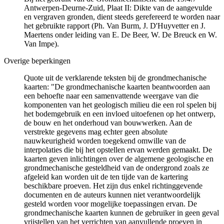
Antwerpen-Deurne-Zuid, Plaat II: Dikte van de aangevulde
en vergraven gronden, dient steeds gerefereerd te worden naar
het gebruikte rapport (Ph. Van Burm, J. D'Huyvetter en J.
Maertens onder leiding van E. De Beer, W. De Breuck en W.
Van Impe).
Overige beperkingen
Quote uit de verklarende teksten bij de grondmechanische
kaarten: "De grondmechanische kaarten beantwoorden aan
een behoefte naar een samenvattende weergave van die
komponenten van het geologisch milieu die een rol spelen bij
het bodemgebruik en een invloed uitoefenen op het ontwerp,
de bouw en het onderhoud van bouwwerken. Aan de
verstrekte gegevens mag echter geen absolute
nauwkeurigheid worden toegekend omwille van de
interpolaties die bij het opstellen ervan werden gemaakt. De
kaarten geven inlichtingen over de algemene geologische en
grondmechanische gesteldheid van de ondergrond zoals ze
afgeleid kan worden uit de ten tijde van de kartering
beschikbare proeven. Het zijn dus enkel richtinggevende
documenten en de auteurs kunnen niet verantwoordelijk
gesteld worden voor mogelijke toepassingen ervan. De
grondmechanische kaarten kunnen de gebruiker in geen geval
vrijstellen van het verrichten van aanvullende proeven in