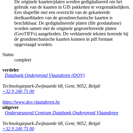
De originele kaarten/platen werden gedigitaliseerd om het
gebruik van de kaarten in GIS pakketten te vergemakkelijken.
Een shapefile met een overzicht van de gekarteerde
deelkaartbladen van de grondmechanische kaarten is
beschikbaar. De gedigitaliseerde platen (file geodatabase)
worden samen met de originele gegeorefereerde platen
(GeoTIFFs) aangeboden. De verklarende teksten horende bij
de grondmechanische kaarten kunnen in pdf formaat
opgevraagd worden.
Status
compleet
verdeler
Databank Ondergrond Vlaanderen (DOV)
Technologiepark-Zwijnaarde 68
,
Gent
,
9052
,
België
+32 9 240 75 00
https://www.dov.vlaanderen.be
uitgever
Ondersteunend Centrum Databank Ondergrond Vlaanderen
Technologiepark-Zwijnaarde 68
,
Gent
,
9052
,
België
+32 9 240 75 00