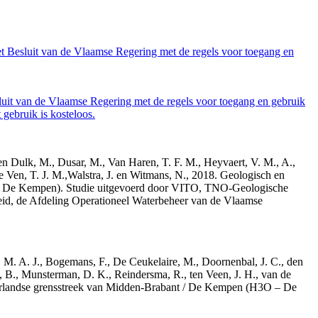
et Besluit van de Vlaamse Regering met de regels voor toegang en
luit van de Vlaamse Regering met de regels voor toegang en gebruik
gebruik is kosteloos.
den Dulk, M., Dusar, M., Van Haren, T. F. M., Heyvaert, V. M., A.,
e Ven, T. J. M.,Walstra, J. en Witmans, N., 2018. Geologisch en
– De Kempen). Studie uitgevoerd door VITO, TNO-Geologische
id, de Afdeling Operationeel Waterbeheer van de Vlaamse
r, M. A. J., Bogemans, F., De Ceukelaire, M., Doornenbal, J. C., den
, B., Munsterman, D. K., Reindersma, R., ten Veen, J. H., van de
derlandse grensstreek van Midden-Brabant / De Kempen (H3O – De