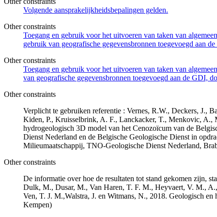
Other constraints
Volgende aansprakelijkheidsbepalingen gelden.
Other constraints
Toegang en gebruik voor het uitvoeren van taken van algemeen 
gebruik van geografische gegevensbronnen toegevoegd aan de 
Other constraints
Toegang en gebruik voor het uitvoeren van taken van algemeen 
van geografische gegevensbronnen toegevoegd aan de GDI, door
Other constraints
Verplicht te gebruiken referentie : Vernes, R.W., Deckers, J.,
Kiden, P., Kruisselbrink, A. F., Lanckacker, T., Menkovic, A.,
hydrogeologisch 3D model van het Cenozoïcum van de Belgi
Dienst Nederland en de Belgische Geologische Dienst in opdr
Milieumaatschappij, TNO-Geologische Dienst Nederland, Br
Other constraints
De informatie over hoe de resultaten tot stand gekomen zijn, st
Dulk, M., Dusar, M., Van Haren, T. F. M., Heyvaert, V. M., A.,
Ven, T. J. M.,Walstra, J. en Witmans, N., 2018. Geologisch
Kempen)