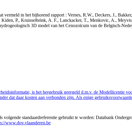
aat vermeld in het bijhorend rapport : Vernes, R.W., Deckers, J., Bakke
 Kiden, P., Kruisselbrink, A. F., Lanckacker, T., Menkovic, A., Meyvis
 en hydrogeologisch 3D model van het Cenozoïcum van de Belgisch-Ne
eidsinformatie, is het hergebruik geregeld d.m.v. de Modellicentie voor
nder dat daar kosten aan verbonden zijn. Als enige gebruiksvoorwaarde
eds volgende standaardreferentie gebruikt te worden: Databank Ondergr
ps://www.dov.vlaanderen.be