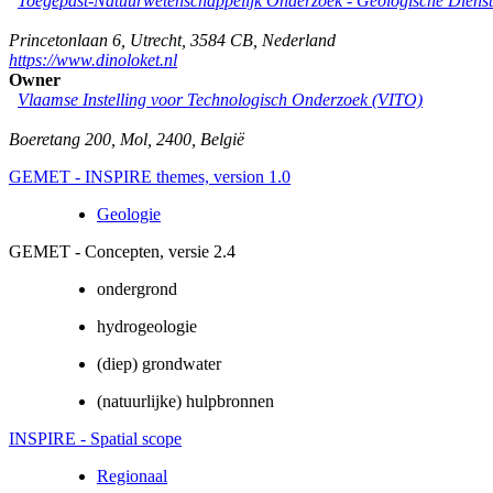
Toegepast-Natuurwetenschappelijk Onderzoek - Geologische Diens
Princetonlaan 6
,
Utrecht
,
3584 CB
,
Nederland
https://www.dinoloket.nl
Owner
Vlaamse Instelling voor Technologisch Onderzoek (VITO)
Boeretang 200
,
Mol
,
2400
,
België
GEMET - INSPIRE themes, version 1.0
Geologie
GEMET - Concepten, versie 2.4
ondergrond
hydrogeologie
(diep) grondwater
(natuurlijke) hulpbronnen
INSPIRE - Spatial scope
Regionaal