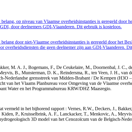
belang, op niveau van Vlaamse overheidsinstanties is geregeld door h
GDI, door deelnemers GDI-Vlaanderen. Dit gebruik is kosteloos.
belang door niet-Vlaamse overheidsinstanties is geregeld door het Bes
 overheidsdiensten die geen deelnemer zijn aan GDI-Vlaanderen. Dit 
 Bakker, M. A. J., Bogemans, F., De Ceukelaire, M., Doornenbal, J. C., 
 Meyvis, B., Munsterman, D. K., Reindersma, R., ten Veen, J. H., van d
sch-Nederlandse grensstreek van Midden-Brabant / De Kempen (H3O 
acht van het Vlaams Planbureau voor Omgeving van de Vlaamse overhe
abant Water en het Programmabureau KRW/DHZ Maasregio.
aat vermeld in het bijhorend rapport : Vernes, R.W., Deckers, J., Bakke
 Kiden, P., Kruisselbrink, A. F., Lanckacker, T., Menkovic, A., Meyvis
 en hydrogeologisch 3D model van het Cenozoïcum van de Belgisch-Ne