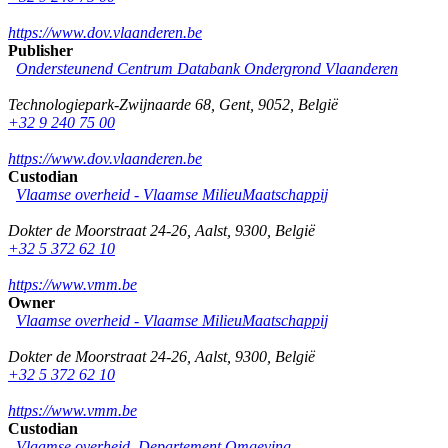
https://www.dov.vlaanderen.be
Publisher
Ondersteunend Centrum Databank Ondergrond Vlaanderen
Technologiepark-Zwijnaarde 68
,
Gent
,
9052
,
België
+32 9 240 75 00
https://www.dov.vlaanderen.be
Custodian
Vlaamse overheid - Vlaamse MilieuMaatschappij
Dokter de Moorstraat 24-26
,
Aalst
,
9300
,
België
+32 5 372 62 10
https://www.vmm.be
Owner
Vlaamse overheid - Vlaamse MilieuMaatschappij
Dokter de Moorstraat 24-26
,
Aalst
,
9300
,
België
+32 5 372 62 10
https://www.vmm.be
Custodian
Vlaamse overheid, Departement Omgeving