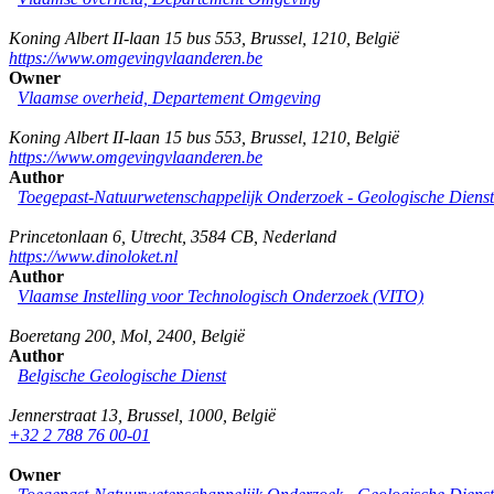
Koning Albert II-laan 15 bus 553
,
Brussel
,
1210
,
België
https://www.omgevingvlaanderen.be
Owner
Vlaamse overheid, Departement Omgeving
Koning Albert II-laan 15 bus 553
,
Brussel
,
1210
,
België
https://www.omgevingvlaanderen.be
Author
Toegepast-Natuurwetenschappelijk Onderzoek - Geologische Diens
Princetonlaan 6
,
Utrecht
,
3584 CB
,
Nederland
https://www.dinoloket.nl
Author
Vlaamse Instelling voor Technologisch Onderzoek (VITO)
Boeretang 200
,
Mol
,
2400
,
België
Author
Belgische Geologische Dienst
Jennerstraat 13
,
Brussel
,
1000
,
België
+32 2 788 76 00-01
Owner