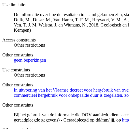
Use limitation
De informatie over hoe de resultaten tot stand gekomen zijn, st
Dulk, M., Dusar, M., Van Haren, T. F. M., Heyvaert, V. M., A.,
Ven, T. J. M.,Walstra, J. en Witmans, N., 2018. Geologisch
Kempen)
Access constraints
Other restrictions
Other constraints
geen beperkingen
Use constraints
Other restrictions
Other constraints
In uitvoering van het Vlaamse decreet voor hergebruik van overh
commercieel hergebruik voor onbepaalde duur is toegelaten, zo
Other constraints
Bij het gebruik van de informatie die DOV aanbiedt, dient ste
geraadpleegde gegevens) - Geraadpleegd op dd/mm/jjjj, op
htt