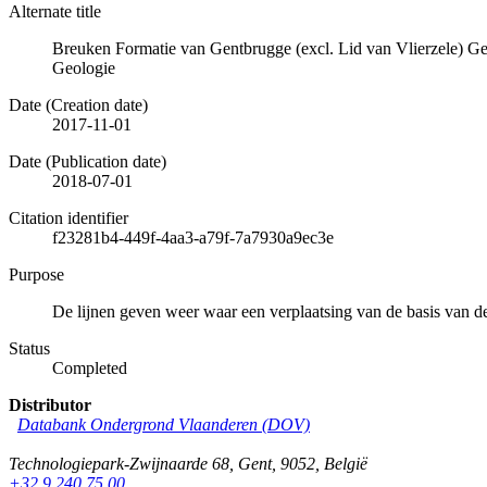
Alternate title
Breuken Formatie van Gentbrugge (excl. Lid van Vlierzele) 
Geologie
Date (Creation date)
2017-11-01
Date (Publication date)
2018-07-01
Citation identifier
f23281b4-449f-4aa3-a79f-7a7930a9ec3e
Purpose
De lijnen geven weer waar een verplaatsing van de basis van de
Status
Completed
Distributor
Databank Ondergrond Vlaanderen (DOV)
Technologiepark-Zwijnaarde 68
,
Gent
,
9052
,
België
+32 9 240 75 00