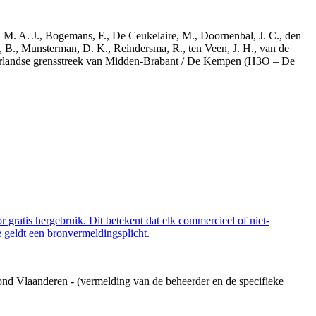
r, M. A. J., Bogemans, F., De Ceukelaire, M., Doornenbal, J. C., den
, B., Munsterman, D. K., Reindersma, R., ten Veen, J. H., van de
derlandse grensstreek van Midden-Brabant / De Kempen (H3O – De
 gratis hergebruik. Dit betekent dat elk commercieel of niet-
 geldt een bronvermeldingsplicht.
ond Vlaanderen - (vermelding van de beheerder en de specifieke