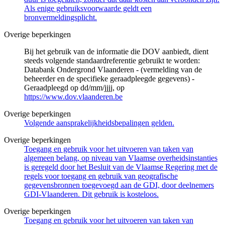
Als enige gebruiksvoorwaarde geldt een
bronvermeldingsplicht.
Overige beperkingen
Bij het gebruik van de informatie die DOV aanbiedt, dient
steeds volgende standaardreferentie gebruikt te worden:
Databank Ondergrond Vlaanderen - (vermelding van de
beheerder en de specifieke geraadpleegde gegevens) -
Geraadpleegd op dd/mm/jjjj, op
https://www.dov.vlaanderen.be
Overige beperkingen
Volgende aansprakelijkheidsbepalingen gelden.
Overige beperkingen
Toegang en gebruik voor het uitvoeren van taken van
algemeen belang, op niveau van Vlaamse overheidsinstanties
is geregeld door het Besluit van de Vlaamse Regering met de
regels voor toegang en gebruik van geografische
gegevensbronnen toegevoegd aan de GDI, door deelnemers
GDI-Vlaanderen. Dit gebruik is kosteloos.
Overige beperkingen
Toegang en gebruik voor het uitvoeren van taken van