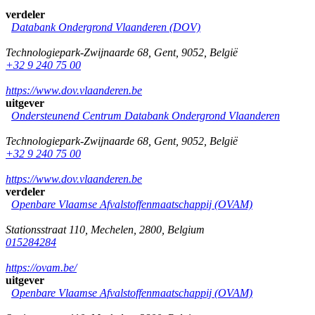
verdeler
Databank Ondergrond Vlaanderen (DOV)
Technologiepark-Zwijnaarde 68
,
Gent
,
9052
,
België
+32 9 240 75 00
https://www.dov.vlaanderen.be
uitgever
Ondersteunend Centrum Databank Ondergrond Vlaanderen
Technologiepark-Zwijnaarde 68
,
Gent
,
9052
,
België
+32 9 240 75 00
https://www.dov.vlaanderen.be
verdeler
Openbare Vlaamse Afvalstoffenmaatschappij (OVAM)
Stationsstraat 110
,
Mechelen
,
2800
,
Belgium
015284284
https://ovam.be/
uitgever
Openbare Vlaamse Afvalstoffenmaatschappij (OVAM)