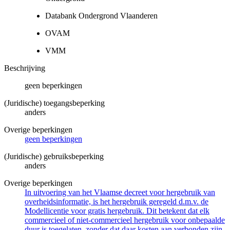
Databank Ondergrond Vlaanderen
OVAM
VMM
Beschrijving
geen beperkingen
(Juridische) toegangsbeperking
anders
Overige beperkingen
geen beperkingen
(Juridische) gebruiksbeperking
anders
Overige beperkingen
In uitvoering van het Vlaamse decreet voor hergebruik van
overheidsinformatie, is het hergebruik geregeld d.m.v. de
Modellicentie voor gratis hergebruik. Dit betekent dat elk
commercieel of niet-commercieel hergebruik voor onbepaalde
duur is toegelaten, zonder dat daar kosten aan verbonden zijn.