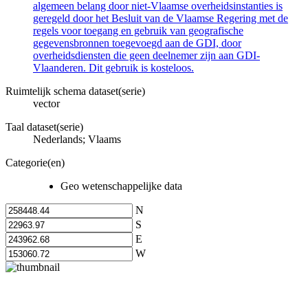
algemeen belang door niet-Vlaamse overheidsinstanties is
geregeld door het Besluit van de Vlaamse Regering met de
regels voor toegang en gebruik van geografische
gegevensbronnen toegevoegd aan de GDI, door
overheidsdiensten die geen deelnemer zijn aan GDI-
Vlaanderen. Dit gebruik is kosteloos.
Ruimtelijk schema dataset(serie)
vector
Taal dataset(serie)
Nederlands; Vlaams
Categorie(en)
Geo wetenschappelijke data
N
S
E
W