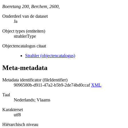
Boeretang 200
,
Berchem
,
2600
,
Onderdeel van de dataset
Ja
Object types (entiteiten)
strahlerType
Objectencatalogus citaat
Strahler (objectencatalogus)
Meta-metadata
Metadata identificator (fileIdentifier)
9096580b-d911-47a2-b5b9-2de74bd0ccaf
XML
Taal
Nederlands; Vlaams
Karakterset
utf8
Hiërarchisch niveau