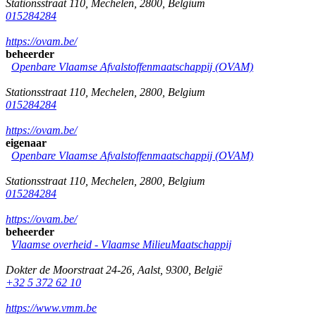
Stationsstraat 110
,
Mechelen
,
2800
,
Belgium
015284284
https://ovam.be/
beheerder
Openbare Vlaamse Afvalstoffenmaatschappij (OVAM)
Stationsstraat 110
,
Mechelen
,
2800
,
Belgium
015284284
https://ovam.be/
eigenaar
Openbare Vlaamse Afvalstoffenmaatschappij (OVAM)
Stationsstraat 110
,
Mechelen
,
2800
,
Belgium
015284284
https://ovam.be/
beheerder
Vlaamse overheid - Vlaamse MilieuMaatschappij
Dokter de Moorstraat 24-26
,
Aalst
,
9300
,
België
+32 5 372 62 10
https://www.vmm.be