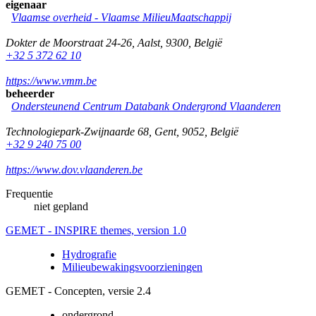
eigenaar
Vlaamse overheid - Vlaamse MilieuMaatschappij
Dokter de Moorstraat 24-26
,
Aalst
,
9300
,
België
+32 5 372 62 10
https://www.vmm.be
beheerder
Ondersteunend Centrum Databank Ondergrond Vlaanderen
Technologiepark-Zwijnaarde 68
,
Gent
,
9052
,
België
+32 9 240 75 00
https://www.dov.vlaanderen.be
Frequentie
niet gepland
GEMET - INSPIRE themes, version 1.0
Hydrografie
Milieubewakingsvoorzieningen
GEMET - Concepten, versie 2.4
ondergrond