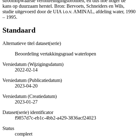
stroomopwaarste verontreinigingsbronnen, en dus hoe hoger de
kans op duurzaam herstel. Bron: Bervoets, Schneiders en Wils,
studie uitgevoerd door de UIA i.o.v. AMINAL, afdeling water, 1990
– 1995.
Standaard
Alternatieve titel dataset(serie)
Beoordeling vertakkingsgraad waterlopen
Versiedatum (Wijzigingsdatum)
2022-02-14
Versiedatum (Publicatiedatum)
2023-04-20
Versiedatum (Creatiedatum)
2023-01-27
Dataset(serie) identificator
f9857d7c-eb1c-4bb2-a429-3836acf24023
Status
compleet