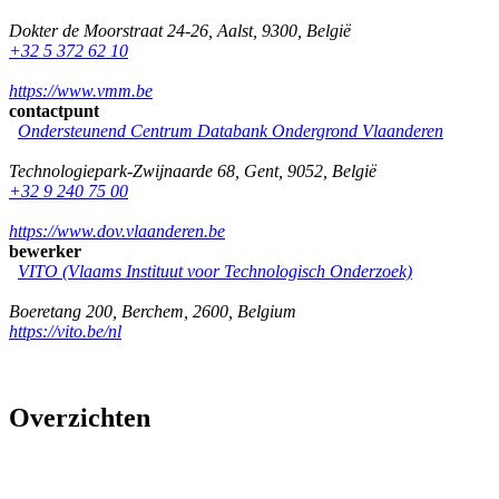
Dokter de Moorstraat 24-26
,
Aalst
,
9300
,
België
+32 5 372 62 10
https://www.vmm.be
contactpunt
Ondersteunend Centrum Databank Ondergrond Vlaanderen
Technologiepark-Zwijnaarde 68
,
Gent
,
9052
,
België
+32 9 240 75 00
https://www.dov.vlaanderen.be
bewerker
VITO (Vlaams Instituut voor Technologisch Onderzoek)
Boeretang 200
,
Berchem
,
2600
,
Belgium
https://vito.be/nl
Overzichten