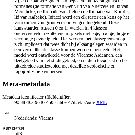
Z), en de aanwezigheid van bepaalde litho-stratigrafische
formaties (de formatie van Gent, lid van Vlierzele en lid van
Merelbeke, de formatie van Tielt en de formatie van Kortrijk,
lid van Aalbeke). Initieel werd aan elk raster een kans op het
voorkomen van grondverschuivingen toegekend. Deze
kanswaarden (tussen 0 en 1) werden in 4 klassen
onderverdeeld, resulterend in pixels met lage, matige, hoge en
zeer hoge gevoeligheid. Het werken met klassegrenzen op
zich impliceert dat twee dicht bij elkaar gelegen waarden in
een verschillende klasse kunnen worden ingedeeld. Het
model werd ontwikkeld voor de Vlaamse Ardennen, een
deelgebied van het studiegebied, en nadien toegepast op het
uitgebreide studiegebied met dezelfde geologische en
topografische kenmerken.
Meta-metadata
Metadata identificator (fileIdentifier)
9058b46a-9636-4605-8bbe-47d2eb57aafe
XML
Taal
Nederlands; Vlaams
Karakterset
utf8