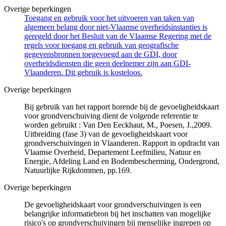
Overige beperkingen
Toegang en gebruik voor het uitvoeren van taken van
algemeen belang door niet-Vlaamse overheidsinstanties is
geregeld door het Besluit van de Vlaamse Regering met de
regels voor toegang en gebruik van geografische
gegevensbronnen toegevoegd aan de GDI, door
overheidsdiensten die geen deelnemer zijn aan GDI-
Vlaanderen. Dit gebruik is kosteloos.
Overige beperkingen
Bij gebruik van het rapport horende bij de gevoeligheidskaart
voor grondverschuiving dient de volgende referentie te
worden gebruikt : Van Den Eeckhaut, M., Poesen, J.,2009.
Uitbreiding (fase 3) van de gevoeligheidskaart voor
grondverschuivingen in Vlaanderen. Rapport in opdracht van
Vlaamse Overheid, Departement Leefmilieu, Natuur en
Energie, Afdeling Land en Bodembescherming, Ondergrond,
Natuurlijke Rijkdommen, pp.169.
Overige beperkingen
De gevoeligheidskaart voor grondverschuivingen is een
belangrijke informatiebron bij het inschatten van mogelijke
risico's op grondverschuivingen bij menselijke ingrepen op