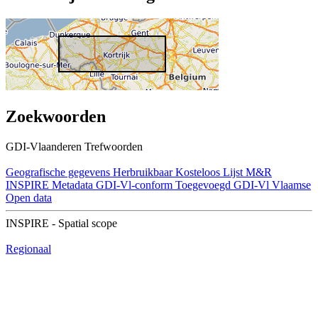
Zoekwoorden
GDI-Vlaanderen Trefwoorden
Geografische gegevens
Herbruikbaar
Kosteloos
Lijst M&R
INSPIRE
Metadata GDI-Vl-conform
Toegevoegd GDI-Vl
Vlaamse
Open data
INSPIRE - Spatial scope
Regionaal