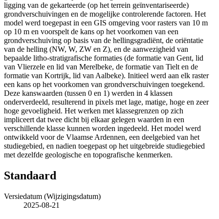
ligging van de gekarteerde (op het terrein geïnventariseerde)
grondverschuivingen en de mogelijke controlerende factoren. Het
model werd toegepast in een GIS omgeving voor rasters van 10 m
op 10 m en voorspelt de kans op het voorkomen van een
grondverschuiving op basis van de hellingsgradiënt, de oriëntatie
van de helling (NW, W, ZW en Z), en de aanwezigheid van
bepaalde litho-stratigrafische formaties (de formatie van Gent, lid
van Vlierzele en lid van Merelbeke, de formatie van Tielt en de
formatie van Kortrijk, lid van Aalbeke). Initieel werd aan elk raster
een kans op het voorkomen van grondverschuivingen toegekend.
Deze kanswaarden (tussen 0 en 1) werden in 4 klassen
onderverdeeld, resulterend in pixels met lage, matige, hoge en zeer
hoge gevoeligheid. Het werken met klassegrenzen op zich
impliceert dat twee dicht bij elkaar gelegen waarden in een
verschillende klasse kunnen worden ingedeeld. Het model werd
ontwikkeld voor de Vlaamse Ardennen, een deelgebied van het
studiegebied, en nadien toegepast op het uitgebreide studiegebied
met dezelfde geologische en topografische kenmerken.
Standaard
Versiedatum (Wijzigingsdatum)
2025-08-21