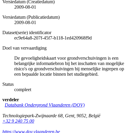
Versiedatum (Creatiedatum)
2009-08-01
Versiedatum (Publicatiedatum)
2009-08-01
Dataset(serie) identificator
ec9e64a8-207f-45f7-b118-1ed420968f9d
Doel van vervaardiging
De gevoeligheidskaart voor grondverschuivingen is een
belangrijke informatiebron bij het inschatten van mogelijke
risico's op grondverschuivingen bij menselijke ingrepen op
een bepaalde locatie binnen het studiegebied.
Status
compleet
verdeler
Databank Ondergrond Vlaanderen (DOV)
Technologiepark-Zwijnaarde 68
,
Gent
,
9052
,
België
+32 9 240 75 00
https://www.dov.vlaanderen.be