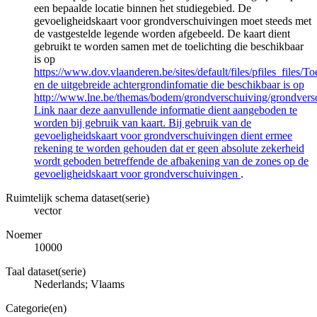
een bepaalde locatie binnen het studiegebied. De
gevoeligheidskaart voor grondverschuivingen moet steeds met
de vastgestelde legende worden afgebeeld. De kaart dient
gebruikt te worden samen met de toelichting die beschikbaar
is op
https://www.dov.vlaanderen.be/sites/default/files/pfiles_files/T
en de uitgebreide achtergrondinfomatie die beschikbaar is op
http://www.lne.be/themas/bodem/grondverschuiving/grondvers
Link naar deze aanvullende informatie dient aangeboden te
worden bij gebruik van kaart. Bij gebruik van de
gevoeligheidskaart voor grondverschuivingen dient ermee
rekening te worden gehouden dat er geen absolute zekerheid
wordt geboden betreffende de afbakening van de zones op de
gevoeligheidskaart voor grondverschuivingen
.
Ruimtelijk schema dataset(serie)
vector
Noemer
10000
Taal dataset(serie)
Nederlands; Vlaams
Categorie(en)