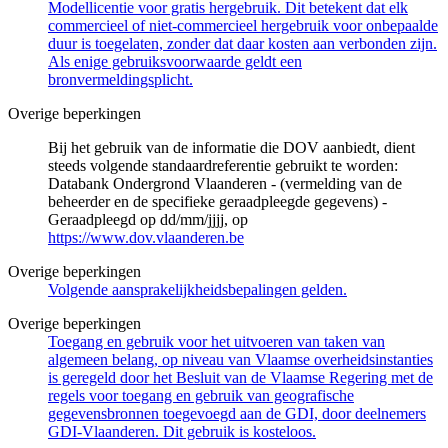
Modellicentie voor gratis hergebruik. Dit betekent dat elk
commercieel of niet-commercieel hergebruik voor onbepaalde
duur is toegelaten, zonder dat daar kosten aan verbonden zijn.
Als enige gebruiksvoorwaarde geldt een
bronvermeldingsplicht.
Overige beperkingen
Bij het gebruik van de informatie die DOV aanbiedt, dient
steeds volgende standaardreferentie gebruikt te worden:
Databank Ondergrond Vlaanderen - (vermelding van de
beheerder en de specifieke geraadpleegde gegevens) -
Geraadpleegd op dd/mm/jjjj, op
https://www.dov.vlaanderen.be
Overige beperkingen
Volgende aansprakelijkheidsbepalingen gelden.
Overige beperkingen
Toegang en gebruik voor het uitvoeren van taken van
algemeen belang, op niveau van Vlaamse overheidsinstanties
is geregeld door het Besluit van de Vlaamse Regering met de
regels voor toegang en gebruik van geografische
gegevensbronnen toegevoegd aan de GDI, door deelnemers
GDI-Vlaanderen. Dit gebruik is kosteloos.