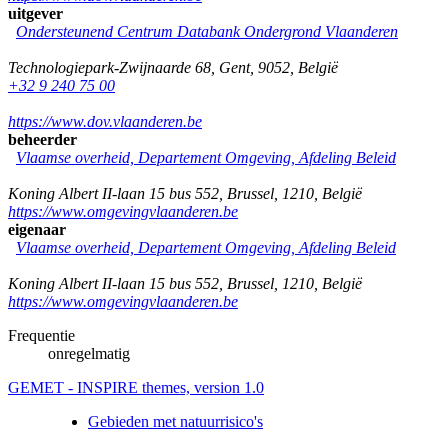
uitgever
Ondersteunend Centrum Databank Ondergrond Vlaanderen
Technologiepark-Zwijnaarde 68
,
Gent
,
9052
,
België
+32 9 240 75 00
https://www.dov.vlaanderen.be
beheerder
Vlaamse overheid, Departement Omgeving, Afdeling Beleid
Koning Albert II-laan 15 bus 552
,
Brussel
,
1210
,
België
https://www.omgevingvlaanderen.be
eigenaar
Vlaamse overheid, Departement Omgeving, Afdeling Beleid
Koning Albert II-laan 15 bus 552
,
Brussel
,
1210
,
België
https://www.omgevingvlaanderen.be
Frequentie
onregelmatig
GEMET - INSPIRE themes, version 1.0
Gebieden met natuurrisico's