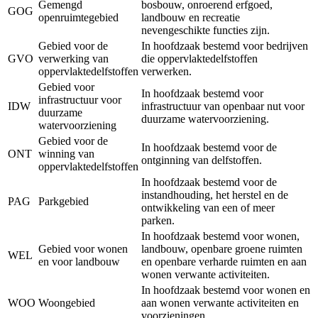
Gemengd
bosbouw, onroerend erfgoed,
GOG
openruimtegebied
landbouw en recreatie
nevengeschikte functies zijn.
Gebied voor de
In hoofdzaak bestemd voor bedrijven
GVO
verwerking van
die oppervlaktedelfstoffen
oppervlaktedelfstoffen
verwerken.
Gebied voor
In hoofdzaak bestemd voor
infrastructuur voor
IDW
infrastructuur van openbaar nut voor
duurzame
duurzame watervoorziening.
watervoorziening
Gebied voor de
In hoofdzaak bestemd voor de
ONT
winning van
ontginning van delfstoffen.
oppervlaktedelfstoffen
In hoofdzaak bestemd voor de
instandhouding, het herstel en de
PAG
Parkgebied
ontwikkeling van een of meer
parken.
In hoofdzaak bestemd voor wonen,
Gebied voor wonen
landbouw, openbare groene ruimten
WEL
en voor landbouw
en openbare verharde ruimten en aan
wonen verwante activiteiten.
In hoofdzaak bestemd voor wonen en
WOO
Woongebied
aan wonen verwante activiteiten en
voorzieningen.