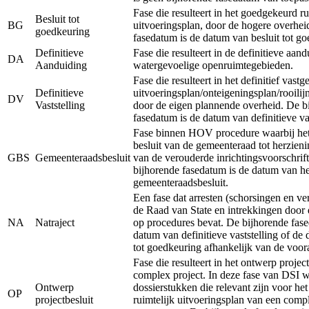
Fase die resulteert in het goedgekeurd ru
Besluit tot
BG
uitvoeringsplan, door de hogere overhei
goedkeuring
fasedatum is de datum van besluit tot g
Definitieve
Fase die resulteert in de definitieve aan
DA
Aanduiding
watergevoelige openruimtegebieden.
Fase die resulteert in het definitief vastg
Definitieve
uitvoeringsplan/onteigeningsplan/rooilij
DV
Vaststelling
door de eigen plannende overheid. De b
fasedatum is de datum van definitieve vas
Fase binnen HOV procedure waarbij het 
besluit van de gemeenteraad tot herzieni
GBS
Gemeenteraadsbesluit
van de verouderde inrichtingsvoorschrift
bijhorende fasedatum is de datum van he
gemeenteraadsbesluit.
Een fase dat arresten (schorsingen en ve
de Raad van State en intrekkingen door 
NA
Natraject
op procedures bevat. De bijhorende fase
datum van definitieve vaststelling of de
tot goedkeuring afhankelijk van de voor
Fase die resulteert in het ontwerp projec
complex project. In deze fase van DSI 
Ontwerp
dossierstukken die relevant zijn voor he
OP
projectbesluit
ruimtelijk uitvoeringsplan van een comp