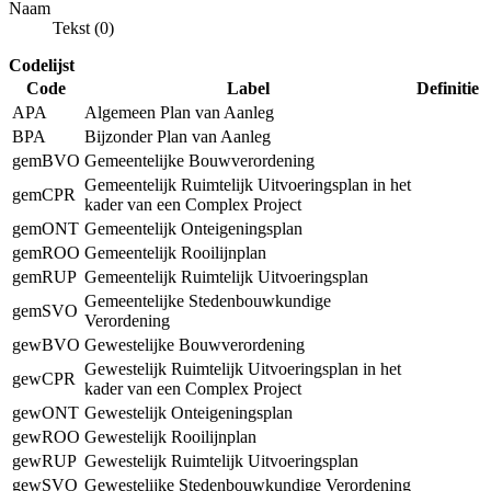
Naam
Tekst (0)
Codelijst
Code
Label
Definitie
APA
Algemeen Plan van Aanleg
BPA
Bijzonder Plan van Aanleg
gemBVO
Gemeentelijke Bouwverordening
Gemeentelijk Ruimtelijk Uitvoeringsplan in het
gemCPR
kader van een Complex Project
gemONT
Gemeentelijk Onteigeningsplan
gemROO
Gemeentelijk Rooilijnplan
gemRUP
Gemeentelijk Ruimtelijk Uitvoeringsplan
Gemeentelijke Stedenbouwkundige
gemSVO
Verordening
gewBVO
Gewestelijke Bouwverordening
Gewestelijk Ruimtelijk Uitvoeringsplan in het
gewCPR
kader van een Complex Project
gewONT
Gewestelijk Onteigeningsplan
gewROO
Gewestelijk Rooilijnplan
gewRUP
Gewestelijk Ruimtelijk Uitvoeringsplan
gewSVO
Gewestelijke Stedenbouwkundige Verordening