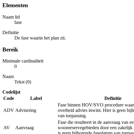
Elementen
Naam lid
fase
Definitie
De fase waarin het plan zit.
Bereik
Minimale cardinaliteit
0
Naam
Tekst (0)
Codelijst
Code
Label
Definitie
Fase binnen HOV/SVO procedure waarb
ADV
Advisering
overheid advies inwint. Hier is geen bi
van toepassing.
Fase die resulteert in de aanvraag van e
AV
Aanvraag
woonreservegebieden door een zakelijk 
is geen bijhorende fasedatum van toepas