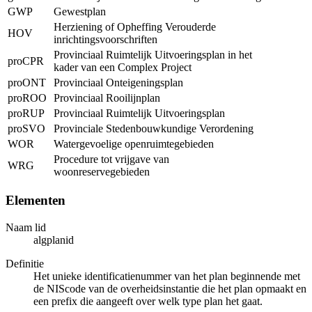
GWP
Gewestplan
Herziening of Opheffing Verouderde
HOV
inrichtingsvoorschriften
Provinciaal Ruimtelijk Uitvoeringsplan in het
proCPR
kader van een Complex Project
proONT
Provinciaal Onteigeningsplan
proROO
Provinciaal Rooilijnplan
proRUP
Provinciaal Ruimtelijk Uitvoeringsplan
proSVO
Provinciale Stedenbouwkundige Verordening
WOR
Watergevoelige openruimtegebieden
Procedure tot vrijgave van
WRG
woonreservegebieden
Elementen
Naam lid
algplanid
Definitie
Het unieke identificatienummer van het plan beginnende met
de NIScode van de overheidsinstantie die het plan opmaakt en
een prefix die aangeeft over welk type plan het gaat.