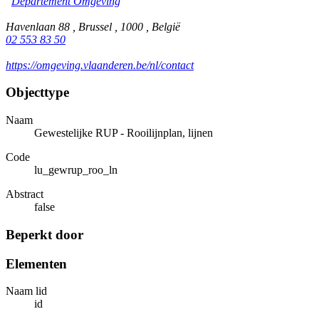
Departement Omgeving
Havenlaan 88 , Brussel , 1000 , België
02 553 83 50
https://omgeving.vlaanderen.be/nl/contact
Objecttype
Naam
Gewestelijke RUP - Rooilijnplan, lijnen
Code
lu_gewrup_roo_ln
Abstract
false
Beperkt door
Elementen
Naam lid
id