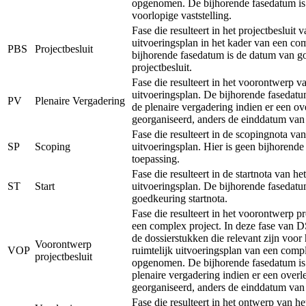
opgenomen. De bijhorende fasedatum is
voorlopige vaststelling.
Fase die resulteert in het projectbesluit v
uitvoeringsplan in het kader van een co
PBS
Projectbesluit
bijhorende fasedatum is de datum van g
projectbesluit.
Fase die resulteert in het voorontwerp va
uitvoeringsplan. De bijhorende fasedatu
PV
Plenaire Vergadering
de plenaire vergadering indien er een ov
georganiseerd, anders de einddatum van
Fase die resulteert in de scopingnota van
SP
Scoping
uitvoeringsplan. Hier is geen bijhorend
toepassing.
Fase die resulteert in de startnota van het
ST
Start
uitvoeringsplan. De bijhorende fasedatu
goedkeuring startnota.
Fase die resulteert in het voorontwerp pr
een complex project. In deze fase van 
de dossierstukken die relevant zijn voor
Voorontwerp
VOP
ruimtelijk uitvoeringsplan van een comp
projectbesluit
opgenomen. De bijhorende fasedatum is
plenaire vergadering indien er een overl
georganiseerd, anders de einddatum van
Fase die resulteert in het ontwerp van he