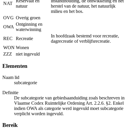
Reservaat en
instandhouding, de ontwikkeling en het
NAT
natuur
herstel van de natuur, het natuurlijk
milieu en het bos.
OVG
Overig groen
Ontginning en
OWA
waterwinning
In hoofdzaak bestemd voor recreatie,
REC
Recreatie
dagrecreatie of verblijfsrecreatie.
WON
Wonen
ZZZ
niet ingevuld
Elementen
Naam lid
subcategorie
Definitie
De subcategorie van gebiedsaanduiding zoals beschreven in
Vlaamse Codex Ruimtelijke Ordening Art. 2.2.6. §2. Enkel
indien OWA als categorie werd ingevuld moet subcategorie
verplicht worden ingevuld.
Bereik