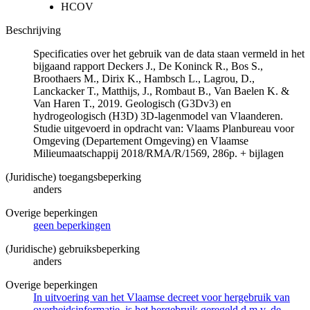
HCOV
Beschrijving
Specificaties over het gebruik van de data staan vermeld in het
bijgaand rapport Deckers J., De Koninck R., Bos S.,
Broothaers M., Dirix K., Hambsch L., Lagrou, D.,
Lanckacker T., Matthijs, J., Rombaut B., Van Baelen K. &
Van Haren T., 2019. Geologisch (G3Dv3) en
hydrogeologisch (H3D) 3D-lagenmodel van Vlaanderen.
Studie uitgevoerd in opdracht van: Vlaams Planbureau voor
Omgeving (Departement Omgeving) en Vlaamse
Milieumaatschappij 2018/RMA/R/1569, 286p. + bijlagen
(Juridische) toegangsbeperking
anders
Overige beperkingen
geen beperkingen
(Juridische) gebruiksbeperking
anders
Overige beperkingen
In uitvoering van het Vlaamse decreet voor hergebruik van
overheidsinformatie, is het hergebruik geregeld d.m.v. de