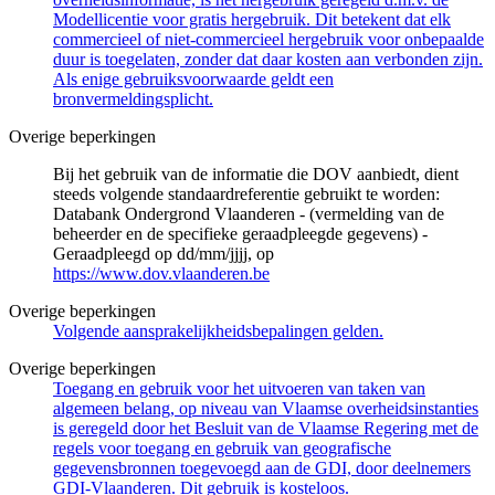
Modellicentie voor gratis hergebruik. Dit betekent dat elk
commercieel of niet-commercieel hergebruik voor onbepaalde
duur is toegelaten, zonder dat daar kosten aan verbonden zijn.
Als enige gebruiksvoorwaarde geldt een
bronvermeldingsplicht.
Overige beperkingen
Bij het gebruik van de informatie die DOV aanbiedt, dient
steeds volgende standaardreferentie gebruikt te worden:
Databank Ondergrond Vlaanderen - (vermelding van de
beheerder en de specifieke geraadpleegde gegevens) -
Geraadpleegd op dd/mm/jjjj, op
https://www.dov.vlaanderen.be
Overige beperkingen
Volgende aansprakelijkheidsbepalingen gelden.
Overige beperkingen
Toegang en gebruik voor het uitvoeren van taken van
algemeen belang, op niveau van Vlaamse overheidsinstanties
is geregeld door het Besluit van de Vlaamse Regering met de
regels voor toegang en gebruik van geografische
gegevensbronnen toegevoegd aan de GDI, door deelnemers
GDI-Vlaanderen. Dit gebruik is kosteloos.