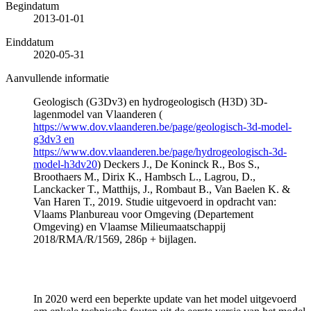
Begindatum
2013-01-01
Einddatum
2020-05-31
Aanvullende informatie
Geologisch (G3Dv3) en hydrogeologisch (H3D) 3D-
lagenmodel van Vlaanderen (
https://www.dov.vlaanderen.be/page/geologisch-3d-model-
g3dv3 en
https://www.dov.vlaanderen.be/page/hydrogeologisch-3d-
model-h3dv20
) Deckers J., De Koninck R., Bos S.,
Broothaers M., Dirix K., Hambsch L., Lagrou, D.,
Lanckacker T., Matthijs, J., Rombaut B., Van Baelen K. &
Van Haren T., 2019. Studie uitgevoerd in opdracht van:
Vlaams Planbureau voor Omgeving (Departement
Omgeving) en Vlaamse Milieumaatschappij
2018/RMA/R/1569, 286p + bijlagen.
In 2020 werd een beperkte update van het model uitgevoerd