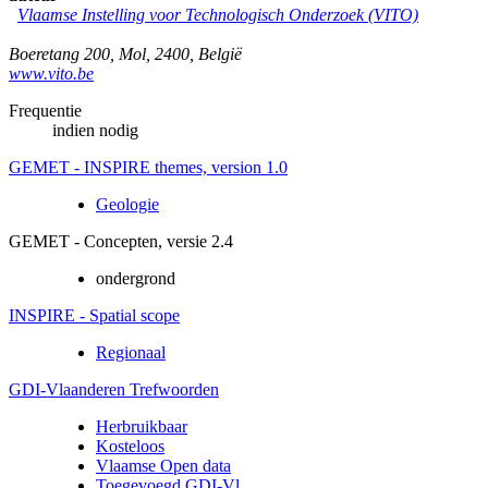
Vlaamse Instelling voor Technologisch Onderzoek (VITO)
Boeretang 200
,
Mol
,
2400
,
België
www.vito.be
Frequentie
indien nodig
GEMET - INSPIRE themes, version 1.0
Geologie
GEMET - Concepten, versie 2.4
ondergrond
INSPIRE - Spatial scope
Regionaal
GDI-Vlaanderen Trefwoorden
Herbruikbaar
Kosteloos
Vlaamse Open data
Toegevoegd GDI-Vl