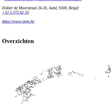
Dokter de Moorstraat 24-26
,
Aalst
,
9300
,
België
+32 5 372 62 10
https://www.vmm.be
Overzichten