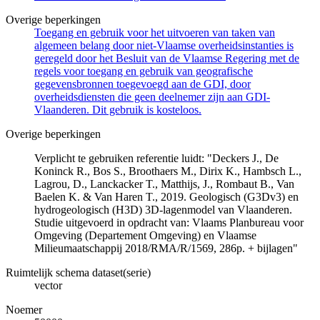
Overige beperkingen
Toegang en gebruik voor het uitvoeren van taken van
algemeen belang door niet-Vlaamse overheidsinstanties is
geregeld door het Besluit van de Vlaamse Regering met de
regels voor toegang en gebruik van geografische
gegevensbronnen toegevoegd aan de GDI, door
overheidsdiensten die geen deelnemer zijn aan GDI-
Vlaanderen. Dit gebruik is kosteloos.
Overige beperkingen
Verplicht te gebruiken referentie luidt: "Deckers J., De
Koninck R., Bos S., Broothaers M., Dirix K., Hambsch L.,
Lagrou, D., Lanckacker T., Matthijs, J., Rombaut B., Van
Baelen K. & Van Haren T., 2019. Geologisch (G3Dv3) en
hydrogeologisch (H3D) 3D-lagenmodel van Vlaanderen.
Studie uitgevoerd in opdracht van: Vlaams Planbureau voor
Omgeving (Departement Omgeving) en Vlaamse
Milieumaatschappij 2018/RMA/R/1569, 286p. + bijlagen"
Ruimtelijk schema dataset(serie)
vector
Noemer