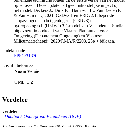
om enkele technische fouten uit de eerste versie van het model
op te lossen. Deze update had geen inhoudelijke impact op
het model. Deckers J., Dirix K., Hambsch L., Van Baelen K.
& Van Haren T., 2021. G3Dv3.1 en H3Dv2.1: beperkte
aanpassingen aan het geologisch (G3Dv3) en
hydrogeologisch (H3Dv2) 3D-model van Vlaanderen. Studie
uitgevoerd in opdracht van: Vlaams Planbureau voor
Omgeving (Departement Omgeving) en Vlaamse
Milieumaatschappij. 2020/RMA/R/2203, 25p + bijlagen.
Unieke code
EPSG:31370
Distributieformaat
Naam
Versie
GML
3.2
Verdeler
verdeler
Databank Ondergrond Vlaanderen (DOV)
Technologiepark-Zwijnaarde 68
,
Gent
,
9052
,
België