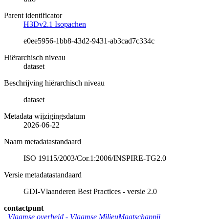
Parent identificator
H3Dv2.1 Isopachen
e0ee5956-1bb8-43d2-9431-ab3cad7c334c
Hiërarchisch niveau
dataset
Beschrijving hiërarchisch niveau
dataset
Metadata wijzigingsdatum
2026-06-22
Naam metadatastandaard
ISO 19115/2003/Cor.1:2006/INSPIRE-TG2.0
Versie metadatastandaard
GDI-Vlaanderen Best Practices - versie 2.0
contactpunt
Vlaamse overheid - Vlaamse MilieuMaatschappij