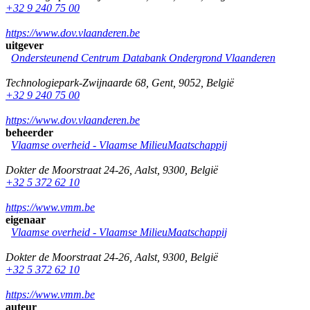
+32 9 240 75 00
https://www.dov.vlaanderen.be
uitgever
Ondersteunend Centrum Databank Ondergrond Vlaanderen
Technologiepark-Zwijnaarde 68
,
Gent
,
9052
,
België
+32 9 240 75 00
https://www.dov.vlaanderen.be
beheerder
Vlaamse overheid - Vlaamse MilieuMaatschappij
Dokter de Moorstraat 24-26
,
Aalst
,
9300
,
België
+32 5 372 62 10
https://www.vmm.be
eigenaar
Vlaamse overheid - Vlaamse MilieuMaatschappij
Dokter de Moorstraat 24-26
,
Aalst
,
9300
,
België
+32 5 372 62 10
https://www.vmm.be
auteur