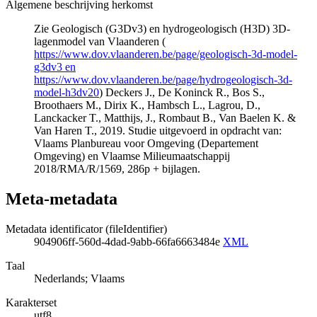
Algemene beschrijving herkomst
Zie Geologisch (G3Dv3) en hydrogeologisch (H3D) 3D-
lagenmodel van Vlaanderen (
https://www.dov.vlaanderen.be/page/geologisch-3d-model-
g3dv3 en
https://www.dov.vlaanderen.be/page/hydrogeologisch-3d-
model-h3dv20
) Deckers J., De Koninck R., Bos S.,
Broothaers M., Dirix K., Hambsch L., Lagrou, D.,
Lanckacker T., Matthijs, J., Rombaut B., Van Baelen K. &
Van Haren T., 2019. Studie uitgevoerd in opdracht van:
Vlaams Planbureau voor Omgeving (Departement
Omgeving) en Vlaamse Milieumaatschappij
2018/RMA/R/1569, 286p + bijlagen.
Meta-metadata
Metadata identificator (fileIdentifier)
904906ff-560d-4dad-9abb-66fa6663484e
XML
Taal
Nederlands; Vlaams
Karakterset
utf8