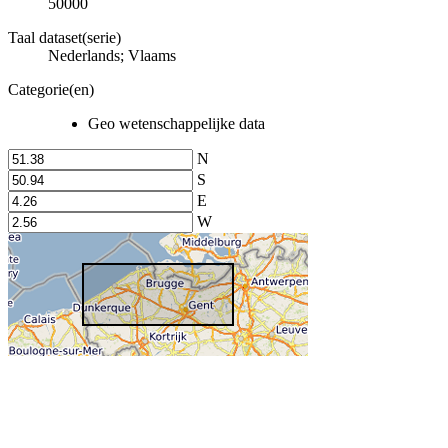
50000
Taal dataset(serie)
Nederlands; Vlaams
Categorie(en)
Geo wetenschappelijke data
N
S
E
W