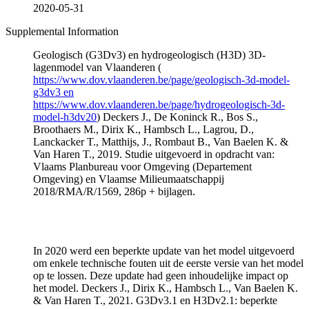
2020-05-31
Supplemental Information
Geologisch (G3Dv3) en hydrogeologisch (H3D) 3D-
lagenmodel van Vlaanderen (
https://www.dov.vlaanderen.be/page/geologisch-3d-model-
g3dv3 en
https://www.dov.vlaanderen.be/page/hydrogeologisch-3d-
model-h3dv20
) Deckers J., De Koninck R., Bos S.,
Broothaers M., Dirix K., Hambsch L., Lagrou, D.,
Lanckacker T., Matthijs, J., Rombaut B., Van Baelen K. &
Van Haren T., 2019. Studie uitgevoerd in opdracht van:
Vlaams Planbureau voor Omgeving (Departement
Omgeving) en Vlaamse Milieumaatschappij
2018/RMA/R/1569, 286p + bijlagen.
In 2020 werd een beperkte update van het model uitgevoerd
om enkele technische fouten uit de eerste versie van het model
op te lossen. Deze update had geen inhoudelijke impact op
het model. Deckers J., Dirix K., Hambsch L., Van Baelen K.
& Van Haren T., 2021. G3Dv3.1 en H3Dv2.1: beperkte