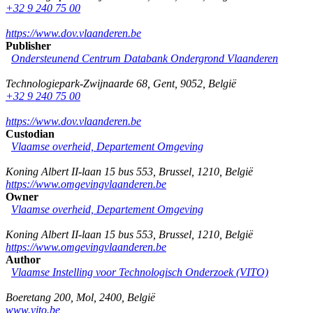
+32 9 240 75 00
https://www.dov.vlaanderen.be
Publisher
Ondersteunend Centrum Databank Ondergrond Vlaanderen
Technologiepark-Zwijnaarde 68
,
Gent
,
9052
,
België
+32 9 240 75 00
https://www.dov.vlaanderen.be
Custodian
Vlaamse overheid, Departement Omgeving
Koning Albert II-laan 15 bus 553
,
Brussel
,
1210
,
België
https://www.omgevingvlaanderen.be
Owner
Vlaamse overheid, Departement Omgeving
Koning Albert II-laan 15 bus 553
,
Brussel
,
1210
,
België
https://www.omgevingvlaanderen.be
Author
Vlaamse Instelling voor Technologisch Onderzoek (VITO)
Boeretang 200
,
Mol
,
2400
,
België
www.vito.be