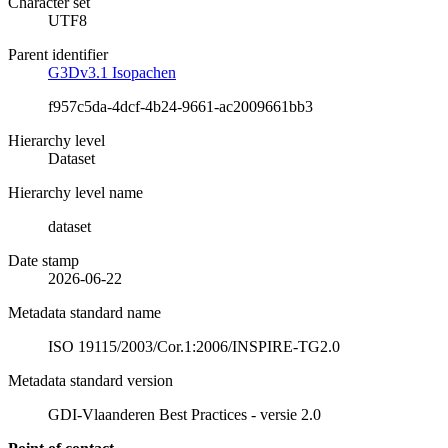
Character set
UTF8
Parent identifier
G3Dv3.1 Isopachen
f957c5da-4dcf-4b24-9661-ac2009661bb3
Hierarchy level
Dataset
Hierarchy level name
dataset
Date stamp
2026-06-22
Metadata standard name
ISO 19115/2003/Cor.1:2006/INSPIRE-TG2.0
Metadata standard version
GDI-Vlaanderen Best Practices - versie 2.0