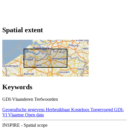
Spatial extent
Keywords
GDI-Vlaanderen Trefwoorden
Geografische gegevens
Herbruikbaar
Kosteloos
Toegevoegd GDI-
Vl
Vlaamse Open data
INSPIRE - Spatial scope