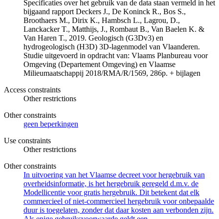
Specificaties over het gebruik van de data staan vermeld in het
bijgaand rapport Deckers J., De Koninck R., Bos S.,
Broothaers M., Dirix K., Hambsch L., Lagrou, D.,
Lanckacker T., Matthijs, J., Rombaut B., Van Baelen K. &
Van Haren T., 2019. Geologisch (G3Dv3) en
hydrogeologisch (H3D) 3D-lagenmodel van Vlaanderen.
Studie uitgevoerd in opdracht van: Vlaams Planbureau voor
Omgeving (Departement Omgeving) en Vlaamse
Milieumaatschappij 2018/RMA/R/1569, 286p. + bijlagen
Access constraints
Other restrictions
Other constraints
geen beperkingen
Use constraints
Other restrictions
Other constraints
In uitvoering van het Vlaamse decreet voor hergebruik van
overheidsinformatie, is het hergebruik geregeld d.m.v. de
Modellicentie voor gratis hergebruik. Dit betekent dat elk
commercieel of niet-commercieel hergebruik voor onbepaalde
duur is toegelaten, zonder dat daar kosten aan verbonden zijn.
Als enige gebruiksvoorwaarde geldt een