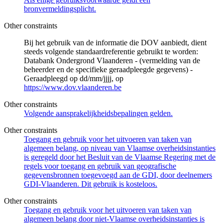
bronvermeldingsplicht.
Other constraints
Bij het gebruik van de informatie die DOV aanbiedt, dient
steeds volgende standaardreferentie gebruikt te worden:
Databank Ondergrond Vlaanderen - (vermelding van de
beheerder en de specifieke geraadpleegde gegevens) -
Geraadpleegd op dd/mm/jjjj, op
https://www.dov.vlaanderen.be
Other constraints
Volgende aansprakelijkheidsbepalingen gelden.
Other constraints
Toegang en gebruik voor het uitvoeren van taken van
algemeen belang, op niveau van Vlaamse overheidsinstanties
is geregeld door het Besluit van de Vlaamse Regering met de
regels voor toegang en gebruik van geografische
gegevensbronnen toegevoegd aan de GDI, door deelnemers
GDI-Vlaanderen. Dit gebruik is kosteloos.
Other constraints
Toegang en gebruik voor het uitvoeren van taken van
algemeen belang door niet-Vlaamse overheidsinstanties is