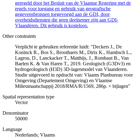
geregeld door het Besluit van de Vlaamse Regering met de
regels voor toegang en gebruik van geografische
gegevensbronnen toegevoegd aan de GDI, door
overheidsdiensten die geen deelnemer zijn aan GDI-
Vlaanderen. Dit gebruik is kosteloos.
Other constraints
Verplicht te gebruiken referentie luidt: "Deckers J., De
Koninck R., Bos S., Broothaers M., Dirix K., Hambsch L.,
Lagrou, D., Lanckacker T., Matthijs, J., Rombaut B., Van
Baelen K. & Van Haren T., 2019. Geologisch (G3Dv3) en
hydrogeologisch (H3D) 3D-lagenmodel van Vlaanderen.
Studie uitgevoerd in opdracht van: Vlaams Planbureau voor
Omgeving (Departement Omgeving) en Vlaamse
Milieumaatschappij 2018/RMA/R/1569, 286p. + bijlagen"
Spatial representation type
Vector
Denominator
50000
Language
Nederlands; Vlaams