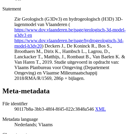
Statement
Zie Geologisch (G3Dv3) en hydrogeologisch (H3D) 3D-
lagenmodel van Vlaanderen (
https://www.dov.vlaanderen.be/page/geologisch-3d-model-
g3dv3 en
https://www.dov.vlaanderen.be/page/hydrogeologisch-3d-
model-h3dv20
) Deckers J., De Koninck R., Bos S.,
Broothaers M., Dirix K., Hambsch L., Lagrou, D.,
Lanckacker T., Matthijs, J., Rombaut B., Van Baelen K. &
Van Haren T., 2019. Studie uitgevoerd in opdracht van:
Vlaams Planbureau voor Omgeving (Departement
Omgeving) en Vlaamse Milieumaatschappij
2018/RMA/R/1569, 286p + bijlagen.
Meta-metadata
File identifier
90117b8a-3bb3-48f4-8f45-022c3848a546
XML
Metadata language
Nederlands; Vlaams