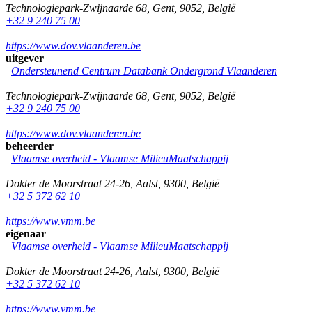
Technologiepark-Zwijnaarde 68
,
Gent
,
9052
,
België
+32 9 240 75 00
https://www.dov.vlaanderen.be
uitgever
Ondersteunend Centrum Databank Ondergrond Vlaanderen
Technologiepark-Zwijnaarde 68
,
Gent
,
9052
,
België
+32 9 240 75 00
https://www.dov.vlaanderen.be
beheerder
Vlaamse overheid - Vlaamse MilieuMaatschappij
Dokter de Moorstraat 24-26
,
Aalst
,
9300
,
België
+32 5 372 62 10
https://www.vmm.be
eigenaar
Vlaamse overheid - Vlaamse MilieuMaatschappij
Dokter de Moorstraat 24-26
,
Aalst
,
9300
,
België
+32 5 372 62 10
https://www.vmm.be