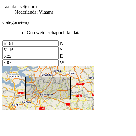
Taal dataset(serie)
Nederlands; Vlaams
Categorie(en)
Geo wetenschappelijke data
N
S
E
W