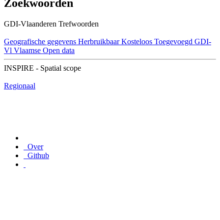
Zoekwoorden
GDI-Vlaanderen Trefwoorden
Geografische gegevens
Herbruikbaar
Kosteloos
Toegevoegd GDI-
Vl
Vlaamse Open data
INSPIRE - Spatial scope
Regionaal
Over
Github