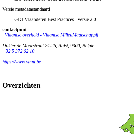
Versie metadatastandaard
GDI-Vlaanderen Best Practices - versie 2.0
contactpunt
Vlaamse overheid - Vlaamse MilieuMaatschappij
Dokter de Moorstraat 24-26
,
Aalst
,
9300
,
België
+32 5 372 62 10
https://www.vmm.be
Overzichten