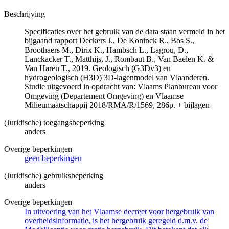
Beschrijving
Specificaties over het gebruik van de data staan vermeld in het
bijgaand rapport Deckers J., De Koninck R., Bos S.,
Broothaers M., Dirix K., Hambsch L., Lagrou, D.,
Lanckacker T., Matthijs, J., Rombaut B., Van Baelen K. &
Van Haren T., 2019. Geologisch (G3Dv3) en
hydrogeologisch (H3D) 3D-lagenmodel van Vlaanderen.
Studie uitgevoerd in opdracht van: Vlaams Planbureau voor
Omgeving (Departement Omgeving) en Vlaamse
Milieumaatschappij 2018/RMA/R/1569, 286p. + bijlagen
(Juridische) toegangsbeperking
anders
Overige beperkingen
geen beperkingen
(Juridische) gebruiksbeperking
anders
Overige beperkingen
In uitvoering van het Vlaamse decreet voor hergebruik van
overheidsinformatie, is het hergebruik geregeld d.m.v. de