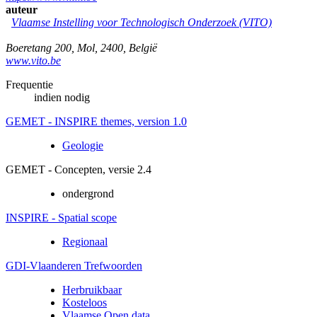
auteur
Vlaamse Instelling voor Technologisch Onderzoek (VITO)
Boeretang 200
,
Mol
,
2400
,
België
www.vito.be
Frequentie
indien nodig
GEMET - INSPIRE themes, version 1.0
Geologie
GEMET - Concepten, versie 2.4
ondergrond
INSPIRE - Spatial scope
Regionaal
GDI-Vlaanderen Trefwoorden
Herbruikbaar
Kosteloos
Vlaamse Open data