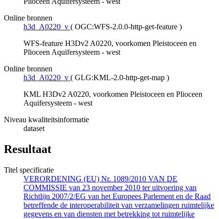
Plioceen Aquifersysteem - west
Online bronnen
h3d_A0220_v
(
OGC:WFS-2.0.0-http-get-feature
)
WFS-feature H3Dv2 A0220, voorkomen Pleistoceen en
Plioceen Aquifersysteem - west
Online bronnen
h3d_A0220_v
(
GLG:KML-2.0-http-get-map
)
KML H3Dv2 A0220, voorkomen Pleistoceen en Plioceen
Aquifersysteem - west
Niveau kwaliteitsinformatie
dataset
Resultaat
Titel specificatie
VERORDENING (EU) Nr. 1089/2010 VAN DE
COMMISSIE van 23 november 2010 ter uitvoering van
Richtlijn 2007/2/EG van het Europees Parlement en de Raad
betreffende de interoperabiliteit van verzamelingen ruimtelijke
gegevens en van diensten met betrekking tot ruimtelijke