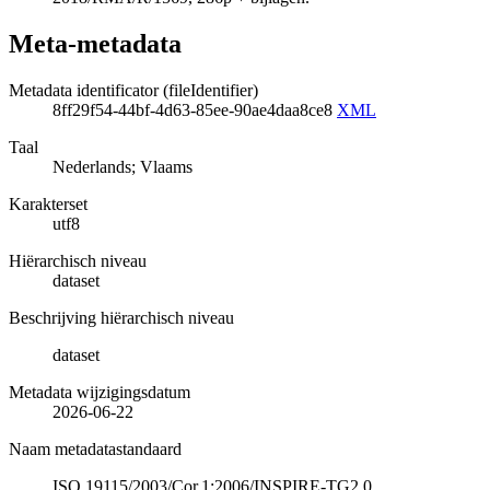
Meta-metadata
Metadata identificator (fileIdentifier)
8ff29f54-44bf-4d63-85ee-90ae4daa8ce8
XML
Taal
Nederlands; Vlaams
Karakterset
utf8
Hiërarchisch niveau
dataset
Beschrijving hiërarchisch niveau
dataset
Metadata wijzigingsdatum
2026-06-22
Naam metadatastandaard
ISO 19115/2003/Cor.1:2006/INSPIRE-TG2.0