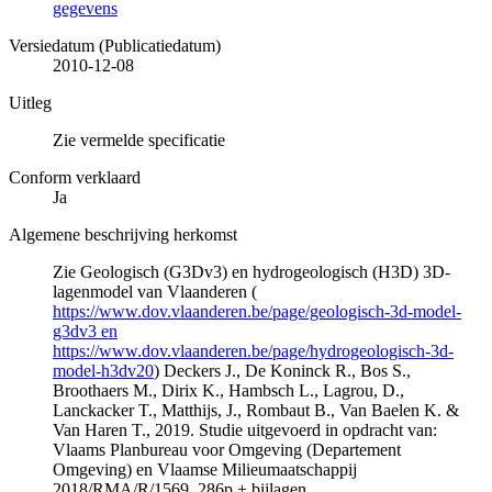
gegevens
Versiedatum (Publicatiedatum)
2010-12-08
Uitleg
Zie vermelde specificatie
Conform verklaard
Ja
Algemene beschrijving herkomst
Zie Geologisch (G3Dv3) en hydrogeologisch (H3D) 3D-
lagenmodel van Vlaanderen (
https://www.dov.vlaanderen.be/page/geologisch-3d-model-
g3dv3 en
https://www.dov.vlaanderen.be/page/hydrogeologisch-3d-
model-h3dv20
) Deckers J., De Koninck R., Bos S.,
Broothaers M., Dirix K., Hambsch L., Lagrou, D.,
Lanckacker T., Matthijs, J., Rombaut B., Van Baelen K. &
Van Haren T., 2019. Studie uitgevoerd in opdracht van:
Vlaams Planbureau voor Omgeving (Departement
Omgeving) en Vlaamse Milieumaatschappij
2018/RMA/R/1569, 286p + bijlagen.