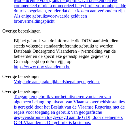
Modellicentie voor gratis hergebruik. Dit betekent dat elk
commercieel of niet-commercieel hergebruik voor onbepaalde
duur is toegelaten, zonder dat daar kosten aan verbonden zijn.
Als enige gebruiksvoorwaarde geldt een
bronvermeldingsplicht.
Overige beperkingen
Bij het gebruik van de informatie die DOV aanbiedt, dient
steeds volgende standaardreferentie gebruikt te worden:
Databank Ondergrond Vlaanderen - (vermelding van de
beheerder en de specifieke geraadpleegde gegevens) -
Geraadpleegd op dd/mm/jjjj, op
https://www.dov.vlaanderen.be
Overige beperkingen
Volgende aansprakelijkheidsbepalingen gelden.
Overige beperkingen
Toegang en gebruik voor het uitvoeren van taken van
algemeen belang, op niveau van Vlaamse overheidsinstanties
is geregeld door het Besluit van de Vlaamse Regering met de
regels voor toegang en gebruik van geografische
gegevensbronnen toegevoegd aan de GDI, door deelnemers
GDI-Vlaanderen. Dit gebruik is kosteloos.