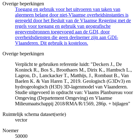
Overige beperkingen
Toegang en gebruik voor het uitvoeren van taken van
algemeen belang door niet-Vlaamse overheidsinstanties is
geregeld door het Besluit van de Vlaamse Regering met de
regels voor toegang en gebruik van geografische
gegevensbronnen toegevoegd aan de GDI, door
overheidsdiensten die geen deelnemer zijn aan GDI-
Vlaanderen. Dit gebruik is kosteloos.
Overige beperkingen
Verplicht te gebruiken referentie luidt: "Deckers J., De
Koninck R., Bos S., Broothaers M., Dirix K., Hambsch L.,
Lagrou, D., Lanckacker T., Matthijs, J., Rombaut B., Van
Baelen K. & Van Haren T., 2019. Geologisch (G3Dv3) en
hydrogeologisch (H3D) 3D-lagenmodel van Vlaanderen.
Studie uitgevoerd in opdracht van: Vlaams Planbureau voor
Omgeving (Departement Omgeving) en Vlaamse
Milieumaatschappij 2018/RMA/R/1569, 286p. + bijlagen"
Ruimtelijk schema dataset(serie)
vector
Noemer
50000