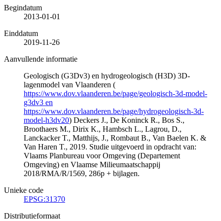
Begindatum
2013-01-01
Einddatum
2019-11-26
Aanvullende informatie
Geologisch (G3Dv3) en hydrogeologisch (H3D) 3D-
lagenmodel van Vlaanderen (
https://www.dov.vlaanderen.be/page/geologisch-3d-model-
g3dv3 en
https://www.dov.vlaanderen.be/page/hydrogeologisch-3d-
model-h3dv20
) Deckers J., De Koninck R., Bos S.,
Broothaers M., Dirix K., Hambsch L., Lagrou, D.,
Lanckacker T., Matthijs, J., Rombaut B., Van Baelen K. &
Van Haren T., 2019. Studie uitgevoerd in opdracht van:
Vlaams Planbureau voor Omgeving (Departement
Omgeving) en Vlaamse Milieumaatschappij
2018/RMA/R/1569, 286p + bijlagen.
Unieke code
EPSG:31370
Distributieformaat