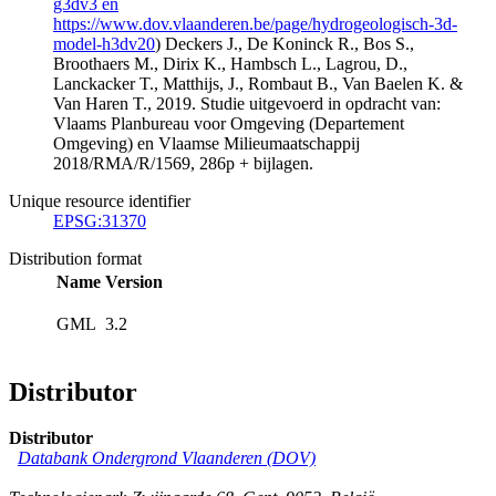
g3dv3 en
https://www.dov.vlaanderen.be/page/hydrogeologisch-3d-
model-h3dv20
) Deckers J., De Koninck R., Bos S.,
Broothaers M., Dirix K., Hambsch L., Lagrou, D.,
Lanckacker T., Matthijs, J., Rombaut B., Van Baelen K. &
Van Haren T., 2019. Studie uitgevoerd in opdracht van:
Vlaams Planbureau voor Omgeving (Departement
Omgeving) en Vlaamse Milieumaatschappij
2018/RMA/R/1569, 286p + bijlagen.
Unique resource identifier
EPSG:31370
Distribution format
Name
Version
GML
3.2
Distributor
Distributor
Databank Ondergrond Vlaanderen (DOV)