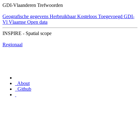
GDI-Vlaanderen Trefwoorden
Geografische gegevens
Herbruikbaar
Kosteloos
Toegevoegd GDI-
Vl
Vlaamse Open data
INSPIRE - Spatial scope
Regionaal
About
Github