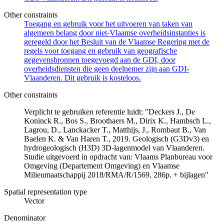
Other constraints
Toegang en gebruik voor het uitvoeren van taken van
algemeen belang door niet-Vlaamse overheidsinstanties is
geregeld door het Besluit van de Vlaamse Regering met de
regels voor toegang en gebruik van geografische
gegevensbronnen toegevoegd aan de GDI, door
overheidsdiensten die geen deelnemer zijn aan GDI-
Vlaanderen. Dit gebruik is kosteloos.
Other constraints
Verplicht te gebruiken referentie luidt: "Deckers J., De
Koninck R., Bos S., Broothaers M., Dirix K., Hambsch L.,
Lagrou, D., Lanckacker T., Matthijs, J., Rombaut B., Van
Baelen K. & Van Haren T., 2019. Geologisch (G3Dv3) en
hydrogeologisch (H3D) 3D-lagenmodel van Vlaanderen.
Studie uitgevoerd in opdracht van: Vlaams Planbureau voor
Omgeving (Departement Omgeving) en Vlaamse
Milieumaatschappij 2018/RMA/R/1569, 286p. + bijlagen"
Spatial representation type
Vector
Denominator