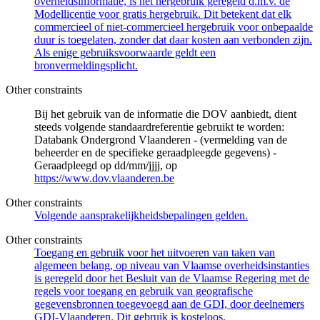
overheidsinformatie, is het hergebruik geregeld d.m.v. de
Modellicentie voor gratis hergebruik. Dit betekent dat elk
commercieel of niet-commercieel hergebruik voor onbepaalde
duur is toegelaten, zonder dat daar kosten aan verbonden zijn.
Als enige gebruiksvoorwaarde geldt een
bronvermeldingsplicht.
Other constraints
Bij het gebruik van de informatie die DOV aanbiedt, dient
steeds volgende standaardreferentie gebruikt te worden:
Databank Ondergrond Vlaanderen - (vermelding van de
beheerder en de specifieke geraadpleegde gegevens) -
Geraadpleegd op dd/mm/jjjj, op
https://www.dov.vlaanderen.be
Other constraints
Volgende aansprakelijkheidsbepalingen gelden.
Other constraints
Toegang en gebruik voor het uitvoeren van taken van
algemeen belang, op niveau van Vlaamse overheidsinstanties
is geregeld door het Besluit van de Vlaamse Regering met de
regels voor toegang en gebruik van geografische
gegevensbronnen toegevoegd aan de GDI, door deelnemers
GDI-Vlaanderen. Dit gebruik is kosteloos.