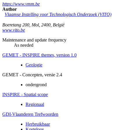
https://www.vmm.be
Author
Vlaamse Instelling voor Technologisch Onderzoek (VITO)
Boeretang 200
,
Mol
,
2400
,
België
www.vito.be
Maintenance and update frequency
As needed
GEMET - INSPIRE themes, version 1.0
Geologie
GEMET - Concepten, versie 2.4
ondergrond
INSPIRE - Spatial scope
Regionaal
GDI-Vlaanderen Trefwoorden
Herbruikbaar
Kosteloos