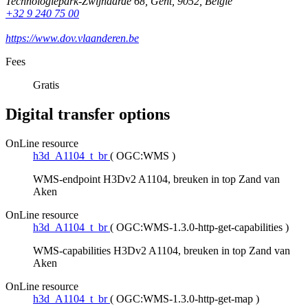
Technologiepark-Zwijnaarde 68
,
Gent
,
9052
,
België
+32 9 240 75 00
https://www.dov.vlaanderen.be
Fees
Gratis
Digital transfer options
OnLine resource
h3d_A1104_t_br
(
OGC:WMS
)
WMS-endpoint H3Dv2 A1104, breuken in top Zand van
Aken
OnLine resource
h3d_A1104_t_br
(
OGC:WMS-1.3.0-http-get-capabilities
)
WMS-capabilities H3Dv2 A1104, breuken in top Zand van
Aken
OnLine resource
h3d_A1104_t_br
(
OGC:WMS-1.3.0-http-get-map
)