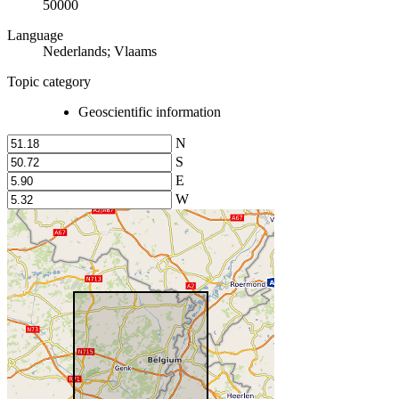
50000
Language
Nederlands; Vlaams
Topic category
Geoscientific information
N
S
E
W