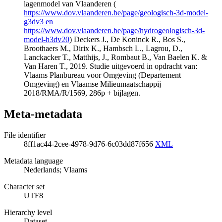
lagenmodel van Vlaanderen (
https://www.dov.vlaanderen.be/page/geologisch-3d-model-
g3dv3 en
https://www.dov.vlaanderen.be/page/hydrogeologisch-3d-
model-h3dv20
) Deckers J., De Koninck R., Bos S.,
Broothaers M., Dirix K., Hambsch L., Lagrou, D.,
Lanckacker T., Matthijs, J., Rombaut B., Van Baelen K. &
Van Haren T., 2019. Studie uitgevoerd in opdracht van:
Vlaams Planbureau voor Omgeving (Departement
Omgeving) en Vlaamse Milieumaatschappij
2018/RMA/R/1569, 286p + bijlagen.
Meta-metadata
File identifier
8ff1ac44-2cee-4978-9d76-6c03dd87f656
XML
Metadata language
Nederlands; Vlaams
Character set
UTF8
Hierarchy level
Dataset