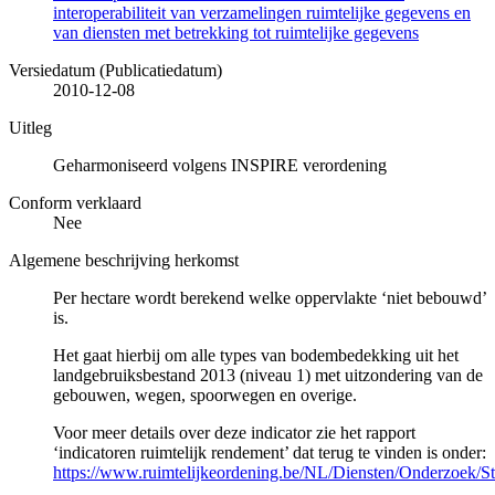
interoperabiliteit van verzamelingen ruimtelijke gegevens en
van diensten met betrekking tot ruimtelijke gegevens
Versiedatum (Publicatiedatum)
2010-12-08
Uitleg
Geharmoniseerd volgens INSPIRE verordening
Conform verklaard
Nee
Algemene beschrijving herkomst
Per hectare wordt berekend welke oppervlakte ‘niet bebouwd’
is.
Het gaat hierbij om alle types van bodembedekking uit het
landgebruiksbestand 2013 (niveau 1) met uitzondering van de
gebouwen, wegen, spoorwegen en overige.
Voor meer details over deze indicator zie het rapport
‘indicatoren ruimtelijk rendement’ dat terug te vinden is onder:
https://www.ruimtelijkeordening.be/NL/Diensten/Onderzoek/Stu