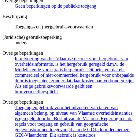
Overige beperkingen
Geen beperkingen op de publieke toegang.
Beschrijving
Toegangs- en (her)gebruiksvoorwaarden
(Juridische) gebruiksbeperking
anders
Overige beperkingen
In uitvoering van het Vlaamse decreet voor hergebruik van
overheidsinformatie, is het hergebruik geregeld d.m.v. de
Modellicentie voor gratis hergebruik. Dit betekent dat elk
commercieel of niet-commercieel hergebruik voor onbepaalde
duur is toegelaten, zonder dat daar kosten aan verbonden zijn.
Als enige gebruiksvoorwaarde geldt een
bronvermeldingsplicht.
Overige beperkingen
Toegang en gebruik voor het uitvoeren van taken van
algemeen belang, op niveau van Vlaamse overheidsinstanties
is geregeld door het Besluit van de Vlaamse Regering met de
regels voor toegang en gebruik van geografische
gegevensbronnen toegevoegd aan de GDI, door deelnemers
GDI-Vlaanderen. Dit gebruik is kosteloos.