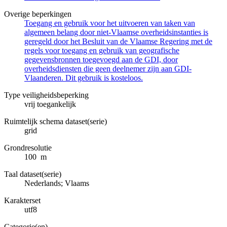
Overige beperkingen
Toegang en gebruik voor het uitvoeren van taken van
algemeen belang door niet-Vlaamse overheidsinstanties is
geregeld door het Besluit van de Vlaamse Regering met de
regels voor toegang en gebruik van geografische
gegevensbronnen toegevoegd aan de GDI, door
overheidsdiensten die geen deelnemer zijn aan GDI-
Vlaanderen. Dit gebruik is kosteloos.
Type veiligheidsbeperking
vrij toegankelijk
Ruimtelijk schema dataset(serie)
grid
Grondresolutie
100 m
Taal dataset(serie)
Nederlands; Vlaams
Karakterset
utf8
Categorie(en)