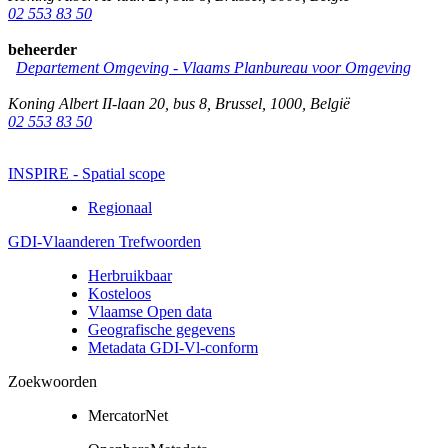
02 553 83 50
beheerder
Departement Omgeving - Vlaams Planbureau voor Omgeving
Koning Albert II-laan 20, bus 8
,
Brussel
,
1000
,
België
02 553 83 50
INSPIRE - Spatial scope
Regionaal
GDI-Vlaanderen Trefwoorden
Herbruikbaar
Kosteloos
Vlaamse Open data
Geografische gegevens
Metadata GDI-Vl-conform
Zoekwoorden
MercatorNet