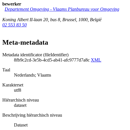
bewerker
Departement Omgeving - Vlaams Planbureau voor Omgeving
Koning Albert II-laan 20, bus 8
,
Brussel
,
1000
,
België
02 553 83 50
Meta-metadata
Metadata identificator (fileIdentifier)
8fb9c2cd-3e5b-4cd5-ab41-afc9777d7a8c
XML
Taal
Nederlands; Vlaams
Karakterset
utf8
Hiërarchisch niveau
dataset
Beschrijving hiërarchisch niveau
Dataset