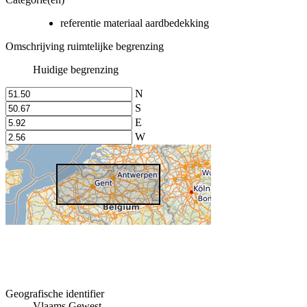
referentie materiaal aardbedekking
Omschrijving ruimtelijke begrenzing
Huidige begrenzing
N
S
E
W
Geografische identifier
Vlaams Gewest