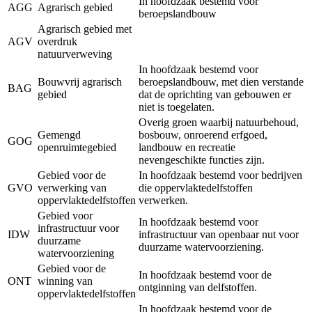
In hoofdzaak bestemd voor
AGG
Agrarisch gebied
beroepslandbouw
Agrarisch gebied met
AGV
overdruk
natuurverweving
In hoofdzaak bestemd voor
Bouwvrij agrarisch
beroepslandbouw, met dien verstande
BAG
gebied
dat de oprichting van gebouwen er
niet is toegelaten.
Overig groen waarbij natuurbehoud,
Gemengd
bosbouw, onroerend erfgoed,
GOG
openruimtegebied
landbouw en recreatie
nevengeschikte functies zijn.
Gebied voor de
In hoofdzaak bestemd voor bedrijven
GVO
verwerking van
die oppervlaktedelfstoffen
oppervlaktedelfstoffen
verwerken.
Gebied voor
In hoofdzaak bestemd voor
infrastructuur voor
IDW
infrastructuur van openbaar nut voor
duurzame
duurzame watervoorziening.
watervoorziening
Gebied voor de
In hoofdzaak bestemd voor de
ONT
winning van
ontginning van delfstoffen.
oppervlaktedelfstoffen
In hoofdzaak bestemd voor de