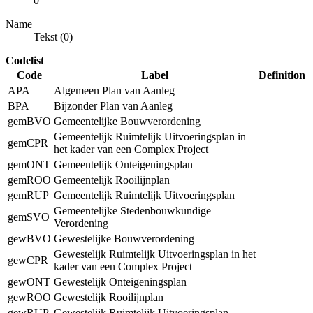
0
Name
Tekst (0)
Codelist
Code
Label
Definition
APA
Algemeen Plan van Aanleg
BPA
Bijzonder Plan van Aanleg
gemBVO
Gemeentelijke Bouwverordening
Gemeentelijk Ruimtelijk Uitvoeringsplan in
gemCPR
het kader van een Complex Project
gemONT
Gemeentelijk Onteigeningsplan
gemROO
Gemeentelijk Rooilijnplan
gemRUP
Gemeentelijk Ruimtelijk Uitvoeringsplan
Gemeentelijke Stedenbouwkundige
gemSVO
Verordening
gewBVO
Gewestelijke Bouwverordening
Gewestelijk Ruimtelijk Uitvoeringsplan in het
gewCPR
kader van een Complex Project
gewONT
Gewestelijk Onteigeningsplan
gewROO
Gewestelijk Rooilijnplan
gewRUP
Gewestelijk Ruimtelijk Uitvoeringsplan