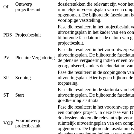
Ontwerp
dossierstukken die relevant zijn voor he
OP
projectbesluit
ruimtelijk uitvoeringsplan van een comp
opgenomen. De bijhorende fasedatum is
voorlopige vaststelling.
Fase die resulteert in het projectbesluit v
uitvoeringsplan in het kader van een co
PBS
Projectbesluit
bijhorende fasedatum is de datum van g
projectbesluit.
Fase die resulteert in het voorontwerp va
uitvoeringsplan. De bijhorende fasedatu
PV
Plenaire Vergadering
de plenaire vergadering indien er een ov
georganiseerd, anders de einddatum van
Fase die resulteert in de scopingnota van
SP
Scoping
uitvoeringsplan. Hier is geen bijhorend
toepassing.
Fase die resulteert in de startnota van het
ST
Start
uitvoeringsplan. De bijhorende fasedatu
goedkeuring startnota.
Fase die resulteert in het voorontwerp pr
een complex project. In deze fase van 
de dossierstukken die relevant zijn voor
Voorontwerp
VOP
ruimtelijk uitvoeringsplan van een comp
projectbesluit
opgenomen. De bijhorende fasedatum is
plenaire vergadering indien er een overl