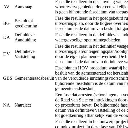
Fase die resulteert in de aanvraag van e
AV
Aanvraag
woonreservegebieden door een zakelijk 
is geen bijhorende fasedatum van toepas
Fase die resulteert in het goedgekeurd ru
Besluit tot
BG
uitvoeringsplan, door de hogere overhei
goedkeuring
fasedatum is de datum van besluit tot g
Definitieve
Fase die resulteert in de definitieve aan
DA
Aanduiding
watergevoelige openruimtegebieden.
Fase die resulteert in het definitief vastg
Definitieve
uitvoeringsplan/onteigeningsplan/rooilij
DV
Vaststelling
door de eigen plannende overheid. De b
fasedatum is de datum van definitieve vas
Fase binnen HOV procedure waarbij het 
besluit van de gemeenteraad tot herzieni
GBS
Gemeenteraadsbesluit
van de verouderde inrichtingsvoorschrift
bijhorende fasedatum is de datum van he
gemeenteraadsbesluit.
Een fase dat arresten (schorsingen en ve
de Raad van State en intrekkingen door 
NA
Natraject
op procedures bevat. De bijhorende fase
datum van definitieve vaststelling of de
tot goedkeuring afhankelijk van de voor
Fase die resulteert in het ontwerp projec
complex project. In deze fase van DSI 