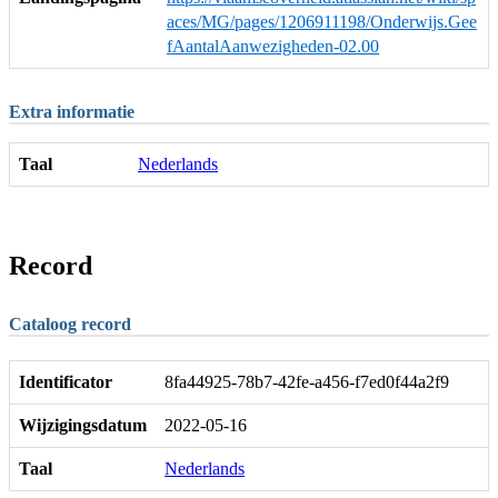
aces/MG/pages/1206911198/Onderwijs.Gee
fAantalAanwezigheden-02.00
Extra informatie
Taal
Nederlands
Record
Cataloog record
Identificator
8fa44925-78b7-42fe-a456-f7ed0f44a2f9
Wijzigingsdatum
2022-05-16
Taal
Nederlands