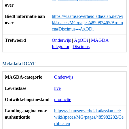
over
Biedt informatie aan
https://vlaamseoverheid.atlassian.net/wi
over
ki/spaces/MG/pages/485982465/Bronn
en#Discimus---AgODi
Trefwoord
Onderwijs
|
AgODi
|
MAGDA
|
Integrator
|
Discimus
Metadata DCAT
MAGDA-categorie
Onderwijs
Levensfase
live
Ontwikkelingstoestand
productie
Landingspagina voor
https://vlaamseoverheid.atlassian.net/
authenticatie
wiki/spaces/MG/pages/485982282/Ce
rtificaten