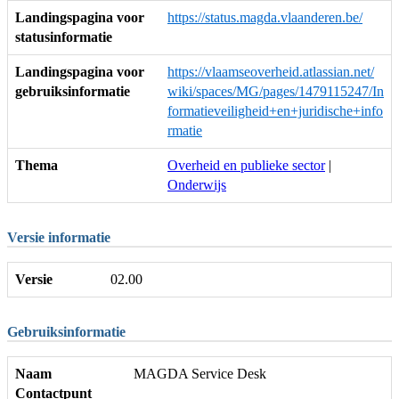
Landingspagina voor
https://status.magda.vlaanderen.be/
statusinformatie
Landingspagina voor
https://vlaamseoverheid.atlassian.net/
gebruiksinformatie
wiki/spaces/MG/pages/1479115247/In
formatieveiligheid+en+juridische+info
rmatie
Thema
Overheid en publieke sector
|
Onderwijs
Versie informatie
Versie
02.00
Gebruiksinformatie
Naam
MAGDA Service Desk
Contactpunt