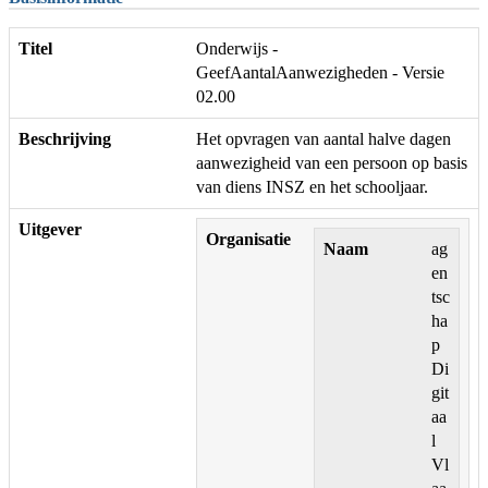
Titel
Onderwijs -
GeefAantalAanwezigheden - Versie
02.00
Beschrijving
Het opvragen van aantal halve dagen
aanwezigheid van een persoon op basis
van diens INSZ en het schooljaar.
Uitgever
Organisatie
Naam
ag
en
tsc
ha
p
Di
git
aa
l
Vl