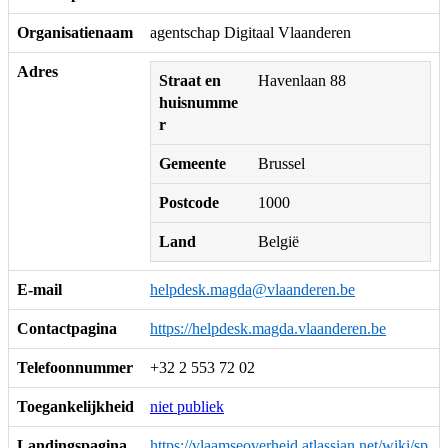
Organisatienaam
agentschap Digitaal Vlaanderen
Adres
Straat en
Havenlaan 88
huisnumme
r
Gemeente
Brussel
Postcode
1000
Land
België
E-mail
helpdesk.magda@vlaanderen.be
Contactpagina
https://helpdesk.magda.vlaanderen.be
Telefoonnummer
+32 2 553 72 02
Toegankelijkheid
niet publiek
Landingspagina
https://vlaamseoverheid.atlassian.net/wiki/sp