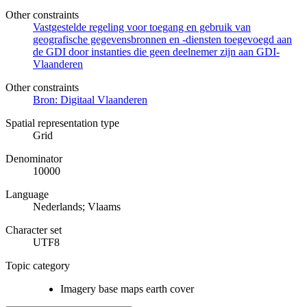
Other constraints
Vastgestelde regeling voor toegang en gebruik van
geografische gegevensbronnen en -diensten toegevoegd aan
de GDI door instanties die geen deelnemer zijn aan GDI-
Vlaanderen
Other constraints
Bron: Digitaal Vlaanderen
Spatial representation type
Grid
Denominator
10000
Language
Nederlands; Vlaams
Character set
UTF8
Topic category
Imagery base maps earth cover