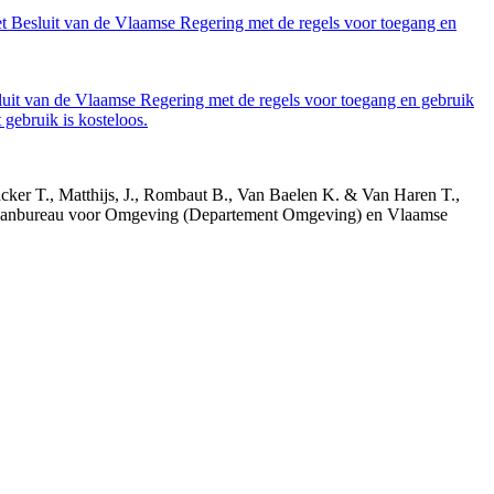
et Besluit van de Vlaamse Regering met de regels voor toegang en
luit van de Vlaamse Regering met de regels voor toegang en gebruik
gebruik is kosteloos.
acker T., Matthijs, J., Rombaut B., Van Baelen K. & Van Haren T.,
 Planbureau voor Omgeving (Departement Omgeving) en Vlaamse