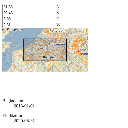
N
S
E
W
Begindatum
2013-01-01
Einddatum
2020-05-31