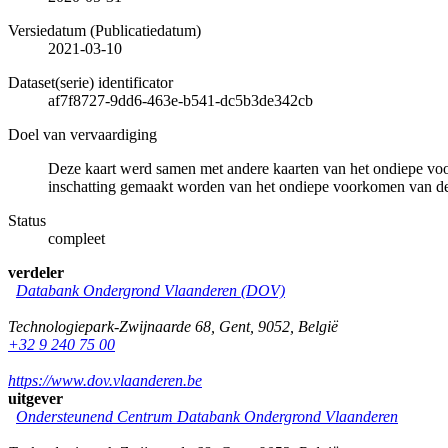
Versiedatum (Publicatiedatum)
2021-03-10
Dataset(serie) identificator
af7f8727-9dd6-463e-b541-dc5b3de342cb
Doel van vervaardiging
Deze kaart werd samen met andere kaarten van het ondiepe voo
inschatting gemaakt worden van het ondiepe voorkomen van delfs
Status
compleet
verdeler
Databank Ondergrond Vlaanderen (DOV)
Technologiepark-Zwijnaarde 68
,
Gent
,
9052
,
België
+32 9 240 75 00
https://www.dov.vlaanderen.be
uitgever
Ondersteunend Centrum Databank Ondergrond Vlaanderen