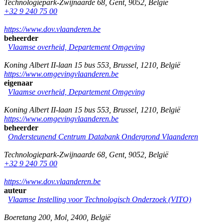
Technologiepark-Zwijnaarde 68
,
Gent
,
9052
,
België
+32 9 240 75 00
https://www.dov.vlaanderen.be
beheerder
Vlaamse overheid, Departement Omgeving
Koning Albert II-laan 15 bus 553
,
Brussel
,
1210
,
België
https://www.omgevingvlaanderen.be
eigenaar
Vlaamse overheid, Departement Omgeving
Koning Albert II-laan 15 bus 553
,
Brussel
,
1210
,
België
https://www.omgevingvlaanderen.be
beheerder
Ondersteunend Centrum Databank Ondergrond Vlaanderen
Technologiepark-Zwijnaarde 68
,
Gent
,
9052
,
België
+32 9 240 75 00
https://www.dov.vlaanderen.be
auteur
Vlaamse Instelling voor Technologisch Onderzoek (VITO)
Boeretang 200
,
Mol
,
2400
,
België