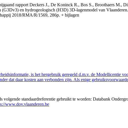
t bijgaand rapport Deckers J., De Koninck R., Bos S., Broothaers M., Di
 (G3Dv3) en hydrogeologisch (H3D) 3D-lagenmodel van Vlaanderen. S
appij 2018/RMA/R/1569, 286p. + bijlagen
eidsinformatie, is het hergebruik geregeld d.m.v. de Modellicentie voor
nder dat daar kosten aan verbonden zijn. Als enige gebruiksvoorwaarde
eds volgende standaardreferentie gebruikt te worden: Databank Ondergr
ps://www.dov.vlaanderen.be