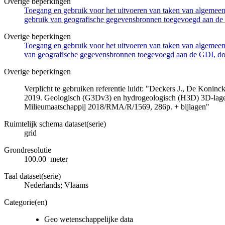
Overige beperkingen
Toegang en gebruik voor het uitvoeren van taken van algemeen 
gebruik van geografische gegevensbronnen toegevoegd aan de 
Overige beperkingen
Toegang en gebruik voor het uitvoeren van taken van algemeen 
van geografische gegevensbronnen toegevoegd aan de GDI, door
Overige beperkingen
Verplicht te gebruiken referentie luidt: "Deckers J., De Koni
2019. Geologisch (G3Dv3) en hydrogeologisch (H3D) 3D-lage
Milieumaatschappij 2018/RMA/R/1569, 286p. + bijlagen"
Ruimtelijk schema dataset(serie)
grid
Grondresolutie
100.00 meter
Taal dataset(serie)
Nederlands; Vlaams
Categorie(en)
Geo wetenschappelijke data