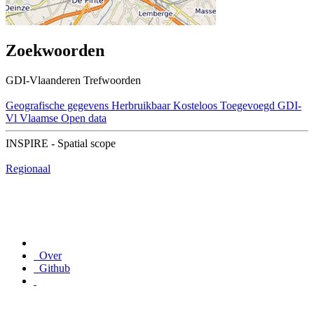
Zoekwoorden
GDI-Vlaanderen Trefwoorden
Geografische gegevens
Herbruikbaar
Kosteloos
Toegevoegd GDI-
Vl
Vlaamse Open data
INSPIRE - Spatial scope
Regionaal
Over
Github