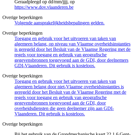
Geraadpleegd op dd/mm/jjjj, op
https://www.dov.vlaanderen.be
Overige beperkingen
Volgende aansprakelijkheidsbepalingen gelden.
Overige beperkingen
Toegang en gebruik voor het uitvoeren van taken van
algemeen belang, op niveau van Vlaamse overheidsinstanties
is geregeld door het Besluit van de Vlaamse Regering met de
regels voor toegang en gebruik van geografische
gegevensbronnen toegevoegd aan de GDI, door deelnemers
GDI-Vlaanderen. Dit gebruik is kosteloos.
Overige beperkingen
Toegang en gebruik voor het uitvoeren van taken van
algemeen belang door niet-Vlaamse overheidsinstanties is
geregeld door het Besluit van de Vlaamse Regering met de
regels voor toegang en gebruik van geografische
gegevensbronnen toegevoegd aan de GDI, door
overheidsdiensten die geen deelnemer zijn aan GDI-
Vlaanderen. Dit gebruik is kosteloos.
Overige beperkingen
Bij het gebruik van de Grondmechanische kaart 22.1.6 Gent-