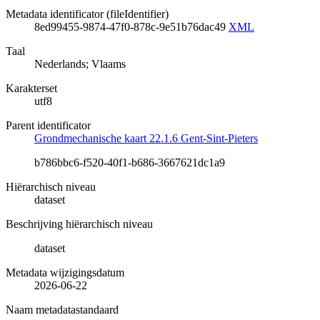
Metadata identificator (fileIdentifier)
8ed99455-9874-47f0-878c-9e51b76dac49
XML
Taal
Nederlands; Vlaams
Karakterset
utf8
Parent identificator
Grondmechanische kaart 22.1.6 Gent-Sint-Pieters
b786bbc6-f520-40f1-b686-3667621dc1a9
Hiërarchisch niveau
dataset
Beschrijving hiërarchisch niveau
dataset
Metadata wijzigingsdatum
2026-06-22
Naam metadatastandaard