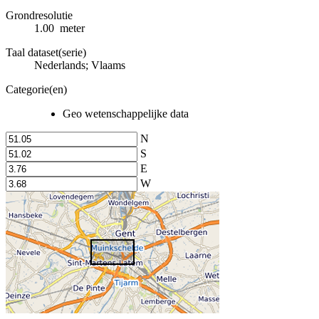
Grondresolutie
1.00 meter
Taal dataset(serie)
Nederlands; Vlaams
Categorie(en)
Geo wetenschappelijke data
N
S
E
W