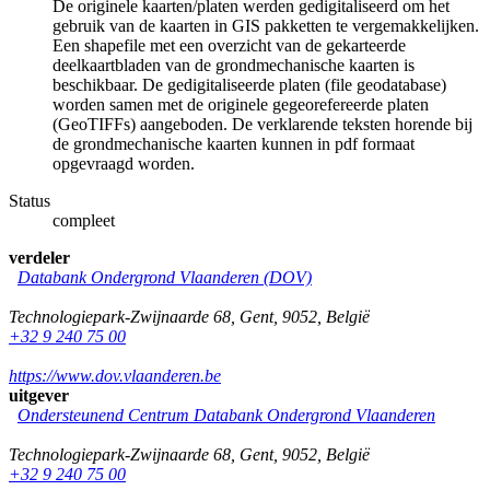
De originele kaarten/platen werden gedigitaliseerd om het
gebruik van de kaarten in GIS pakketten te vergemakkelijken.
Een shapefile met een overzicht van de gekarteerde
deelkaartbladen van de grondmechanische kaarten is
beschikbaar. De gedigitaliseerde platen (file geodatabase)
worden samen met de originele gegeorefereerde platen
(GeoTIFFs) aangeboden. De verklarende teksten horende bij
de grondmechanische kaarten kunnen in pdf formaat
opgevraagd worden.
Status
compleet
verdeler
Databank Ondergrond Vlaanderen (DOV)
Technologiepark-Zwijnaarde 68
,
Gent
,
9052
,
België
+32 9 240 75 00
https://www.dov.vlaanderen.be
uitgever
Ondersteunend Centrum Databank Ondergrond Vlaanderen
Technologiepark-Zwijnaarde 68
,
Gent
,
9052
,
België
+32 9 240 75 00