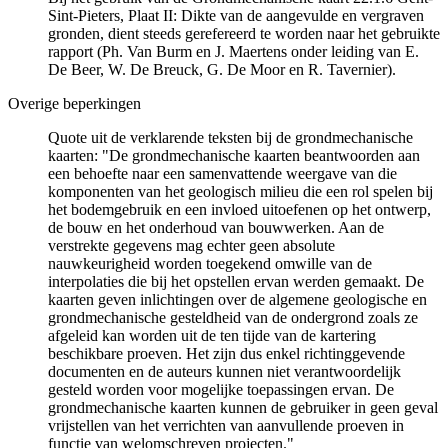
Sint-Pieters, Plaat II: Dikte van de aangevulde en vergraven
gronden, dient steeds gerefereerd te worden naar het gebruikte
rapport (Ph. Van Burm en J. Maertens onder leiding van E.
De Beer, W. De Breuck, G. De Moor en R. Tavernier).
Overige beperkingen
Quote uit de verklarende teksten bij de grondmechanische
kaarten: "De grondmechanische kaarten beantwoorden aan
een behoefte naar een samenvattende weergave van die
komponenten van het geologisch milieu die een rol spelen bij
het bodemgebruik en een invloed uitoefenen op het ontwerp,
de bouw en het onderhoud van bouwwerken. Aan de
verstrekte gegevens mag echter geen absolute
nauwkeurigheid worden toegekend omwille van de
interpolaties die bij het opstellen ervan werden gemaakt. De
kaarten geven inlichtingen over de algemene geologische en
grondmechanische gesteldheid van de ondergrond zoals ze
afgeleid kan worden uit de ten tijde van de kartering
beschikbare proeven. Het zijn dus enkel richtinggevende
documenten en de auteurs kunnen niet verantwoordelijk
gesteld worden voor mogelijke toepassingen ervan. De
grondmechanische kaarten kunnen de gebruiker in geen geval
vrijstellen van het verrichten van aanvullende proeven in
functie van welomschreven projecten."