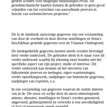
gesteld worden voor mogelijke toepassingen ervan. De
grondmechanische kaarten kunnen de gebruiker in geen geval
vrijstellen van het verrichten van aanvullende proeven in
functie van welomschreven projecten."
De in de databank aanwezige gegevens zijn een verzameling
van door de overheid en door diverse instellingen en firma's
beschikbaar gestelde gegevens over de Vlaamse Ondergrond.
De medegedeelde gegevens moeten steeds worden bevestigd
door verder onderzoek. De gebruiker dient in te staan voor dit
verder onderzoek waarbij hij rekening moet houden met het
specifieke aspect van zijn project, studie of interesse. Dit
verder onderzoek kan bestaan uit het uitvoeren van
bijkomende proeven en metingen, eigen waarnemingen,
verder opzoekingswerk, raadplegen van historische gegevens,
raadplegen van experten, e.a.
In een verzameling van gegevens waarvan de oudste dateren
van in de 19e eeuw en welke door de meest uiteenlopende
auteurs, diensten, instellingen en firma's werden genoteerd,
uitgevoerd, geïnterpreteerd en verwerkt is een onvolledigheid
of fout of tegenspraak steeds mogelijk.