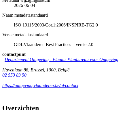
Metadata wijzigingsdatum
2026-06-04
Naam metadatastandaard
ISO 19115/2003/Cor.1:2006/INSPIRE-TG2.0
Versie metadatastandaard
GDI-Vlaanderen Best Practices – versie 2.0
contactpunt
Departement Omgeving - Vlaams Planbureau voor Omgeving
Havenlaan 88
,
Brussel
,
1000
,
België
02 553 83 50
https://omgeving.vlaanderen.be/nl/contact
Overzichten