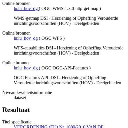
Online bronnen
lu:lu_hov_dg
(
OGC:WMS-1.3.0-http-get-map
)
WMS-getmap DSI - Herziening of Opheffing Verouderde
inrichtingsvoorschriften (HOV) - Deelgebieden
Online bronnen
lu:lu_hov_dg
(
OGC:WFS
)
WFS-capabilities DSI - Herziening of Opheffing Verouderde
inrichtingsvoorschriften (HOV) - Deelgebieden
Online bronnen
lu:lu_hov_dg
(
OGC:OGC-API-Features
)
OGC Features API: DSI - Herziening of Opheffing
Verouderde inrichtingsvoorschriften (HOV) - Deelgebieden
Niveau kwaliteitsinformatie
dataset
Resultaat
Titel specificatie
VERORDENING (EU) Nr. 1089/2010 VAN DE