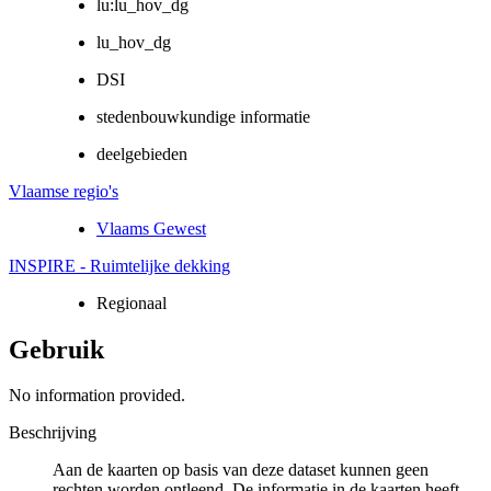
lu:lu_hov_dg
lu_hov_dg
DSI
stedenbouwkundige informatie
deelgebieden
Vlaamse regio's
Vlaams Gewest
INSPIRE - Ruimtelijke dekking
Regionaal
Gebruik
No information provided.
Beschrijving
Aan de kaarten op basis van deze dataset kunnen geen
rechten worden ontleend. De informatie in de kaarten heeft