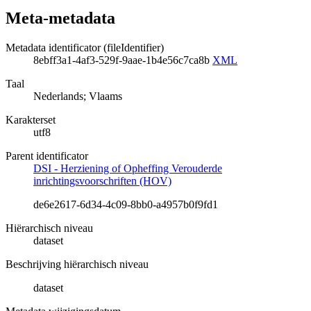
Meta-metadata
Metadata identificator (fileIdentifier)
8ebff3a1-4af3-529f-9aae-1b4e56c7ca8b
XML
Taal
Nederlands; Vlaams
Karakterset
utf8
Parent identificator
DSI - Herziening of Opheffing Verouderde
inrichtingsvoorschriften (HOV)
de6e2617-6d34-4c09-8bb0-a4957b0f9fd1
Hiërarchisch niveau
dataset
Beschrijving hiërarchisch niveau
dataset