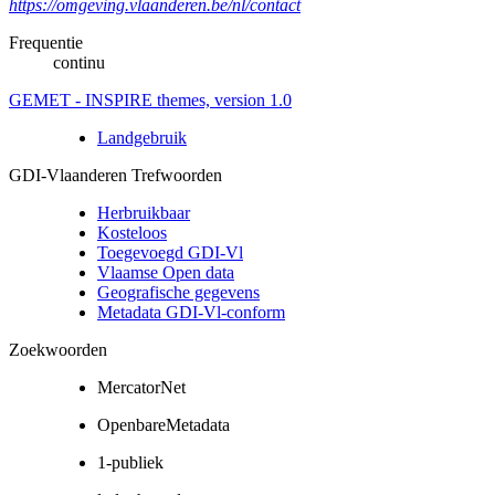
https://omgeving.vlaanderen.be/nl/contact
Frequentie
continu
GEMET - INSPIRE themes, version 1.0
Landgebruik
GDI-Vlaanderen Trefwoorden
Herbruikbaar
Kosteloos
Toegevoegd GDI-Vl
Vlaamse Open data
Geografische gegevens
Metadata GDI-Vl-conform
Zoekwoorden
MercatorNet
OpenbareMetadata
1-publiek