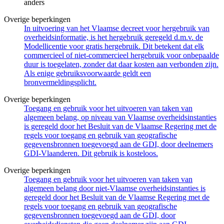
anders
Overige beperkingen
In uitvoering van het Vlaamse decreet voor hergebruik van
overheidsinformatie, is het hergebruik geregeld d.m.v. de
Modellicentie voor gratis hergebruik. Dit betekent dat elk
commercieel of niet-commercieel hergebruik voor onbepaalde
duur is toegelaten, zonder dat daar kosten aan verbonden zijn.
Als enige gebruiksvoorwaarde geldt een
bronvermeldingsplicht.
Overige beperkingen
Toegang en gebruik voor het uitvoeren van taken van
algemeen belang, op niveau van Vlaamse overheidsinstanties
is geregeld door het Besluit van de Vlaamse Regering met de
regels voor toegang en gebruik van geografische
gegevensbronnen toegevoegd aan de GDI, door deelnemers
GDI-Vlaanderen. Dit gebruik is kosteloos.
Overige beperkingen
Toegang en gebruik voor het uitvoeren van taken van
algemeen belang door niet-Vlaamse overheidsinstanties is
geregeld door het Besluit van de Vlaamse Regering met de
regels voor toegang en gebruik van geografische
gegevensbronnen toegevoegd aan de GDI, door