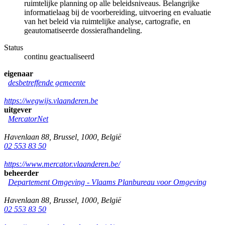
ruimtelijke planning op alle beleidsniveaus. Belangrijke
informatielaag bij de voorbereiding, uitvoering en evaluatie
van het beleid via ruimtelijke analyse, cartografie, en
geautomatiseerde dossierafhandeling.
Status
continu geactualiseerd
eigenaar
desbetreffende gemeente
https://wegwijs.vlaanderen.be
uitgever
MercatorNet
Havenlaan 88
,
Brussel
,
1000
,
België
02 553 83 50
https://www.mercator.vlaanderen.be/
beheerder
Departement Omgeving - Vlaams Planbureau voor Omgeving
Havenlaan 88
,
Brussel
,
1000
,
België
02 553 83 50