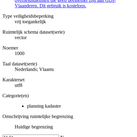
overheidsdiensten die geen deelnemer zijn aan GDI-
Vlaanderen. Dit gebruik is kosteloos.
Type veiligheidsbeperking
vrij toegankelijk
Ruimtelijk schema dataset(serie)
vector
Noemer
1000
Taal dataset(serie)
Nederlands; Vlaams
Karakterset
utf8
Categorie(en)
planning kadaster
Omschrijving ruimtelijke begrenzing
Huidige begrenzing