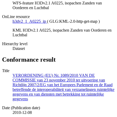
WFS-feature H3Dv2.1 A0225, isopachen Zanden van
Oorderen en Luchtbal
OnLine resource
h3dv2_1_A0225_ip
(
GLG:KML-2.0-http-get-map
)
KML H3Dv2.1 A0225, isopachen Zanden van Oorderen en
Luchtbal
Hierarchy level
Dataset
Conformance result
Title
VERORDENING (EU) Nr. 1089/2010 VAN DE
COMMISSIE van 23 november 2010 ter uitvoering van
Richtlijn 2007/2/EG van het Europees Parlement en de Raad
betreffende de interoperabiliteit van verzamelingen ruimtelijke
gegevens en van diensten met betrekking tot ruimtelijke
gegevens
Date (Publication date)
2010-12-08