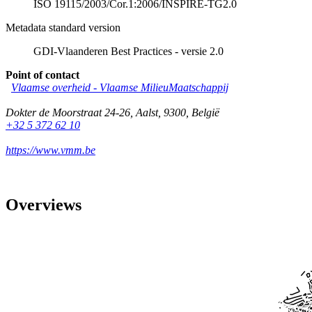
ISO 19115/2003/Cor.1:2006/INSPIRE-TG2.0
Metadata standard version
GDI-Vlaanderen Best Practices - versie 2.0
Point of contact
Vlaamse overheid - Vlaamse MilieuMaatschappij
Dokter de Moorstraat 24-26
,
Aalst
,
9300
,
België
+32 5 372 62 10
https://www.vmm.be
Overviews