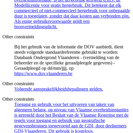
Modellicentie voor gratis hergebruik. Dit betekent dat elk
commercieel of niet-commercieel hergebruik voor onbepaalde
duur is toegelaten, zonder dat daar kosten aan verbonden zijn.
Als enige gebruiksvoorwaarde geldt een
bronvermeldingsplicht.
Other constraints
Bij het gebruik van de informatie die DOV aanbiedt, dient
steeds volgende standaardreferentie gebruikt te worden:
Databank Ondergrond Vlaanderen - (vermelding van de
beheerder en de specifieke geraadpleegde gegevens) -
Geraadpleegd op dd/mm/jjjj, op
https://www.dov.vlaanderen.be
Other constraints
Volgende aansprakelijkheidsbepalingen gelden.
Other constraints
Toegang en gebruik voor het uitvoeren van taken van
algemeen belang, op niveau van Vlaamse overheidsinstanties
is geregeld door het Besluit van de Vlaamse Regering met de
regels voor toegang en gebruik van geografische
gegevensbronnen toegevoegd aan de GDI, door deelnemers
GDI-Vlaanderen. Dit gebruik is kosteloos.