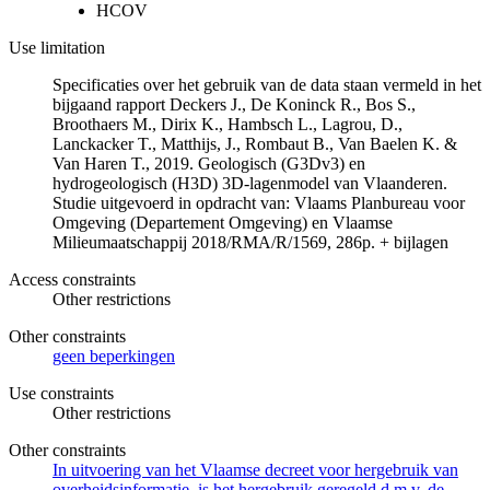
HCOV
Use limitation
Specificaties over het gebruik van de data staan vermeld in het
bijgaand rapport Deckers J., De Koninck R., Bos S.,
Broothaers M., Dirix K., Hambsch L., Lagrou, D.,
Lanckacker T., Matthijs, J., Rombaut B., Van Baelen K. &
Van Haren T., 2019. Geologisch (G3Dv3) en
hydrogeologisch (H3D) 3D-lagenmodel van Vlaanderen.
Studie uitgevoerd in opdracht van: Vlaams Planbureau voor
Omgeving (Departement Omgeving) en Vlaamse
Milieumaatschappij 2018/RMA/R/1569, 286p. + bijlagen
Access constraints
Other restrictions
Other constraints
geen beperkingen
Use constraints
Other restrictions
Other constraints
In uitvoering van het Vlaamse decreet voor hergebruik van
overheidsinformatie, is het hergebruik geregeld d.m.v. de