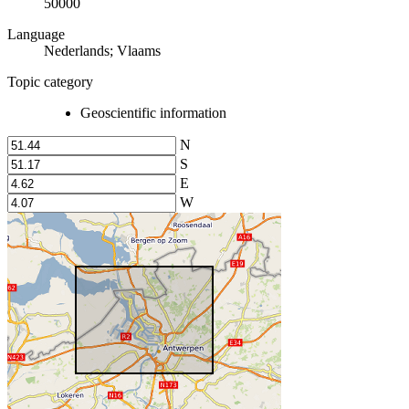
50000
Language
Nederlands; Vlaams
Topic category
Geoscientific information
N
S
E
W