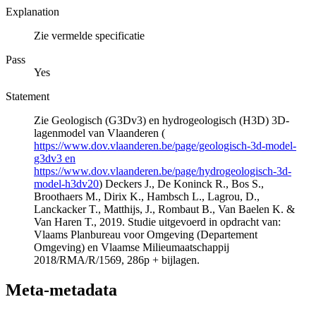
Explanation
Zie vermelde specificatie
Pass
Yes
Statement
Zie Geologisch (G3Dv3) en hydrogeologisch (H3D) 3D-
lagenmodel van Vlaanderen (
https://www.dov.vlaanderen.be/page/geologisch-3d-model-
g3dv3 en
https://www.dov.vlaanderen.be/page/hydrogeologisch-3d-
model-h3dv20
) Deckers J., De Koninck R., Bos S.,
Broothaers M., Dirix K., Hambsch L., Lagrou, D.,
Lanckacker T., Matthijs, J., Rombaut B., Van Baelen K. &
Van Haren T., 2019. Studie uitgevoerd in opdracht van:
Vlaams Planbureau voor Omgeving (Departement
Omgeving) en Vlaamse Milieumaatschappij
2018/RMA/R/1569, 286p + bijlagen.
Meta-metadata