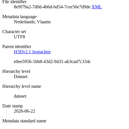
File identifier
8e9f79a2-7d0d-4b6d-bd54-7cee56e7d9de
XML
Metadata language
Nederlands; Vlaams
Character set
UTF8
Parent identifier
H3Dv2.1 Isopachen
e0ee5956-1bb8-43d2-9431-ab3cad7c334c
Hierarchy level
Dataset
Hierarchy level name
dataset
Date stamp
2026-06-22
Metadata standard name