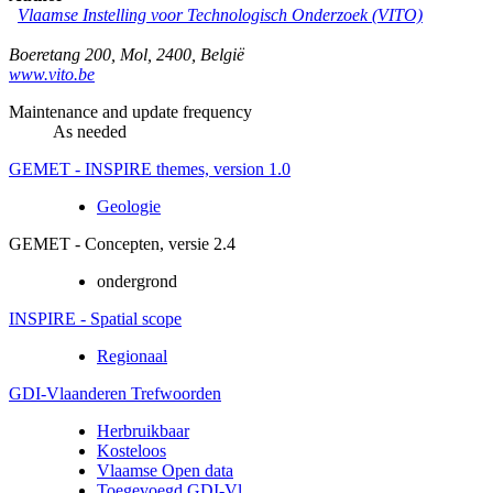
Vlaamse Instelling voor Technologisch Onderzoek (VITO)
Boeretang 200
,
Mol
,
2400
,
België
www.vito.be
Maintenance and update frequency
As needed
GEMET - INSPIRE themes, version 1.0
Geologie
GEMET - Concepten, versie 2.4
ondergrond
INSPIRE - Spatial scope
Regionaal
GDI-Vlaanderen Trefwoorden
Herbruikbaar
Kosteloos
Vlaamse Open data
Toegevoegd GDI-Vl