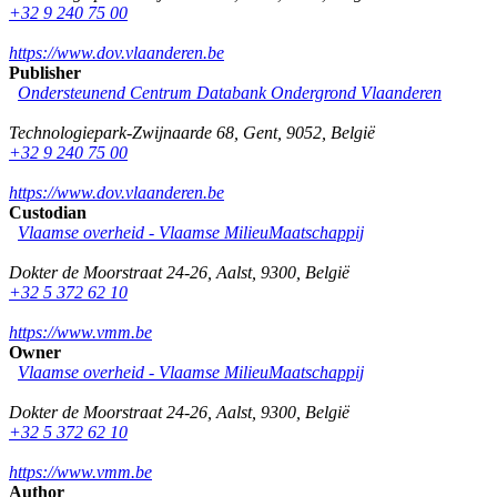
+32 9 240 75 00
https://www.dov.vlaanderen.be
Publisher
Ondersteunend Centrum Databank Ondergrond Vlaanderen
Technologiepark-Zwijnaarde 68
,
Gent
,
9052
,
België
+32 9 240 75 00
https://www.dov.vlaanderen.be
Custodian
Vlaamse overheid - Vlaamse MilieuMaatschappij
Dokter de Moorstraat 24-26
,
Aalst
,
9300
,
België
+32 5 372 62 10
https://www.vmm.be
Owner
Vlaamse overheid - Vlaamse MilieuMaatschappij
Dokter de Moorstraat 24-26
,
Aalst
,
9300
,
België
+32 5 372 62 10
https://www.vmm.be
Author