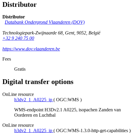
Distributor
Distributor
Databank Ondergrond Vlaanderen (DOV)
Technologiepark-Zwijnaarde 68
,
Gent
,
9052
,
België
+32 9 240 75 00
https://www.dov.vlaanderen.be
Fees
Gratis
Digital transfer options
OnLine resource
h3dv2_1_A0225_ip
(
OGC:WMS
)
WMS-endpoint H3Dv2.1 A0225, isopachen Zanden van
Oorderen en Luchtbal
OnLine resource
h3dv2_1_A0225_ip
(
OGC:WMS-1.3.0-http-get-capabilities
)