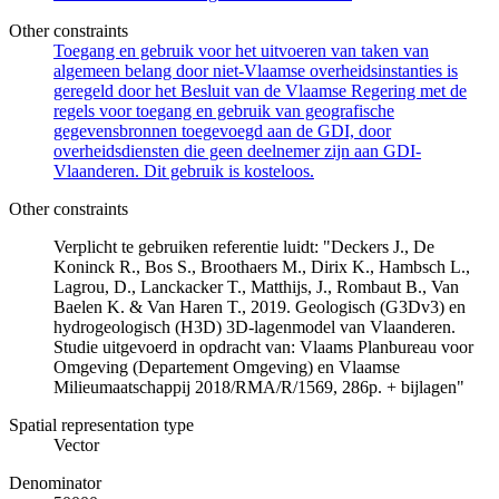
Other constraints
Toegang en gebruik voor het uitvoeren van taken van
algemeen belang door niet-Vlaamse overheidsinstanties is
geregeld door het Besluit van de Vlaamse Regering met de
regels voor toegang en gebruik van geografische
gegevensbronnen toegevoegd aan de GDI, door
overheidsdiensten die geen deelnemer zijn aan GDI-
Vlaanderen. Dit gebruik is kosteloos.
Other constraints
Verplicht te gebruiken referentie luidt: "Deckers J., De
Koninck R., Bos S., Broothaers M., Dirix K., Hambsch L.,
Lagrou, D., Lanckacker T., Matthijs, J., Rombaut B., Van
Baelen K. & Van Haren T., 2019. Geologisch (G3Dv3) en
hydrogeologisch (H3D) 3D-lagenmodel van Vlaanderen.
Studie uitgevoerd in opdracht van: Vlaams Planbureau voor
Omgeving (Departement Omgeving) en Vlaamse
Milieumaatschappij 2018/RMA/R/1569, 286p. + bijlagen"
Spatial representation type
Vector
Denominator