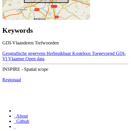
Keywords
GDI-Vlaanderen Trefwoorden
Geografische gegevens
Herbruikbaar
Kosteloos
Toegevoegd GDI-
Vl
Vlaamse Open data
INSPIRE - Spatial scope
Regionaal
About
Github