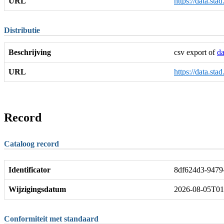
URL
https://data.st
Distributie
Beschrijving
csv export of
da
URL
https://data.st
Record
Cataloog record
Identificator
8df624d3-9479
Wijzigingsdatum
2026-08-05T01
Conformiteit met standaard