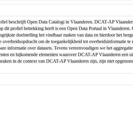
profiel beschrijft Open Data Catalogi in Vlaanderen. DCAT-AP Vlaand
op dit profiel betrekking heeft is een Open Data Portaal in Vlaanderen
ngrijkste doelstelling het vindbaar maken van data en hierdoor het herg
de overheidsopdracht om de toegankelijkheid tot overheidsinformatie te r
are informatie over datasets. Tevens vereenvoudigen we het aggregati
menten en bijkomende elementen waarover DCAT-AP Vlaanderen een uit
praken in de context van DCAT-AP Vlaanderen zijn, zijn niet opgeno
.