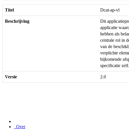
Titel
Dcat-ap-vl
Beschrijving
Dit applicatie
applicatie waar
hebben als bela
centrale rol in 
van de beschikb
verplichte ele
bijkomende afs
specificatie zelf
Versie
2.0
Over