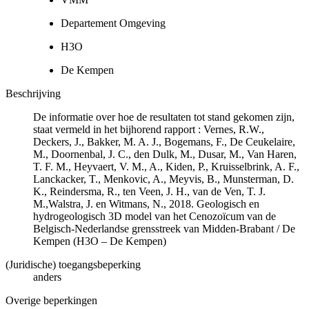
Departement Omgeving
H3O
De Kempen
Beschrijving
De informatie over hoe de resultaten tot stand gekomen zijn,
staat vermeld in het bijhorend rapport : Vernes, R.W.,
Deckers, J., Bakker, M. A. J., Bogemans, F., De Ceukelaire,
M., Doornenbal, J. C., den Dulk, M., Dusar, M., Van Haren,
T. F. M., Heyvaert, V. M., A., Kiden, P., Kruisselbrink, A. F.,
Lanckacker, T., Menkovic, A., Meyvis, B., Munsterman, D.
K., Reindersma, R., ten Veen, J. H., van de Ven, T. J.
M.,Walstra, J. en Witmans, N., 2018. Geologisch en
hydrogeologisch 3D model van het Cenozoïcum van de
Belgisch-Nederlandse grensstreek van Midden-Brabant / De
Kempen (H3O – De Kempen)
(Juridische) toegangsbeperking
anders
Overige beperkingen