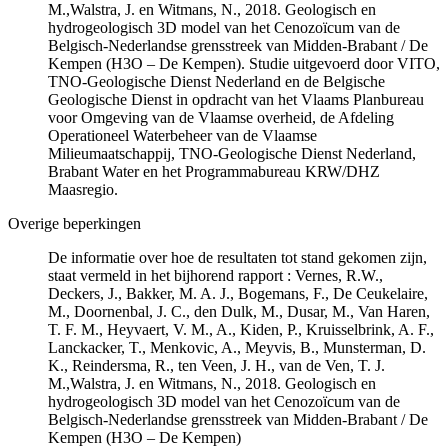
M.,Walstra, J. en Witmans, N., 2018. Geologisch en
hydrogeologisch 3D model van het Cenozoïcum van de
Belgisch-Nederlandse grensstreek van Midden-Brabant / De
Kempen (H3O – De Kempen). Studie uitgevoerd door VITO,
TNO-Geologische Dienst Nederland en de Belgische
Geologische Dienst in opdracht van het Vlaams Planbureau
voor Omgeving van de Vlaamse overheid, de Afdeling
Operationeel Waterbeheer van de Vlaamse
Milieumaatschappij, TNO-Geologische Dienst Nederland,
Brabant Water en het Programmabureau KRW/DHZ
Maasregio.
Overige beperkingen
De informatie over hoe de resultaten tot stand gekomen zijn,
staat vermeld in het bijhorend rapport : Vernes, R.W.,
Deckers, J., Bakker, M. A. J., Bogemans, F., De Ceukelaire,
M., Doornenbal, J. C., den Dulk, M., Dusar, M., Van Haren,
T. F. M., Heyvaert, V. M., A., Kiden, P., Kruisselbrink, A. F.,
Lanckacker, T., Menkovic, A., Meyvis, B., Munsterman, D.
K., Reindersma, R., ten Veen, J. H., van de Ven, T. J.
M.,Walstra, J. en Witmans, N., 2018. Geologisch en
hydrogeologisch 3D model van het Cenozoïcum van de
Belgisch-Nederlandse grensstreek van Midden-Brabant / De
Kempen (H3O – De Kempen)