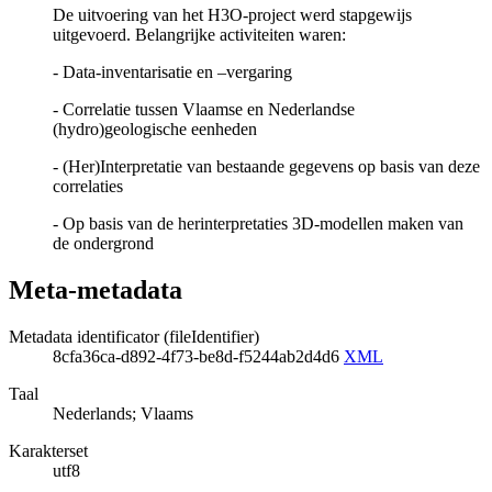
De uitvoering van het H3O-project werd stapgewijs
uitgevoerd. Belangrijke activiteiten waren:
- Data-inventarisatie en –vergaring
- Correlatie tussen Vlaamse en Nederlandse
(hydro)geologische eenheden
- (Her)Interpretatie van bestaande gegevens op basis van deze
correlaties
- Op basis van de herinterpretaties 3D-modellen maken van
de ondergrond
Meta-metadata
Metadata identificator (fileIdentifier)
8cfa36ca-d892-4f73-be8d-f5244ab2d4d6
XML
Taal
Nederlands; Vlaams
Karakterset
utf8