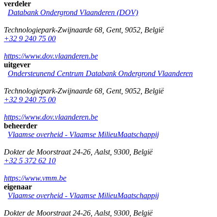
verdeler
Databank Ondergrond Vlaanderen (DOV)
Technologiepark-Zwijnaarde 68
,
Gent
,
9052
,
België
+32 9 240 75 00
https://www.dov.vlaanderen.be
uitgever
Ondersteunend Centrum Databank Ondergrond Vlaanderen
Technologiepark-Zwijnaarde 68
,
Gent
,
9052
,
België
+32 9 240 75 00
https://www.dov.vlaanderen.be
beheerder
Vlaamse overheid - Vlaamse MilieuMaatschappij
Dokter de Moorstraat 24-26
,
Aalst
,
9300
,
België
+32 5 372 62 10
https://www.vmm.be
eigenaar
Vlaamse overheid - Vlaamse MilieuMaatschappij
Dokter de Moorstraat 24-26
,
Aalst
,
9300
,
België