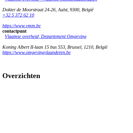
Dokter de Moorstraat 24-26
,
Aalst
,
9300
,
België
+32 5 372 62 10
https://www.vmm.be
contactpunt
Vlaamse overheid, Departement Omgeving
Koning Albert II-laan 15 bus 553
,
Brussel
,
1210
,
België
https://www.omgevingvlaanderen.be
Overzichten