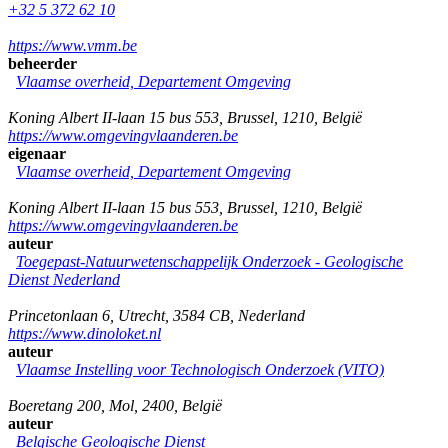
+32 5 372 62 10
https://www.vmm.be
beheerder
Vlaamse overheid, Departement Omgeving
Koning Albert II-laan 15 bus 553
,
Brussel
,
1210
,
België
https://www.omgevingvlaanderen.be
eigenaar
Vlaamse overheid, Departement Omgeving
Koning Albert II-laan 15 bus 553
,
Brussel
,
1210
,
België
https://www.omgevingvlaanderen.be
auteur
Toegepast-Natuurwetenschappelijk Onderzoek - Geologische
Dienst Nederland
Princetonlaan 6
,
Utrecht
,
3584 CB
,
Nederland
https://www.dinoloket.nl
auteur
Vlaamse Instelling voor Technologisch Onderzoek (VITO)
Boeretang 200
,
Mol
,
2400
,
België
auteur
Belgische Geologische Dienst