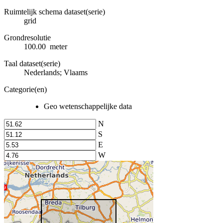
Ruimtelijk schema dataset(serie)
grid
Grondresolutie
100.00 meter
Taal dataset(serie)
Nederlands; Vlaams
Categorie(en)
Geo wetenschappelijke data
N
S
E
W