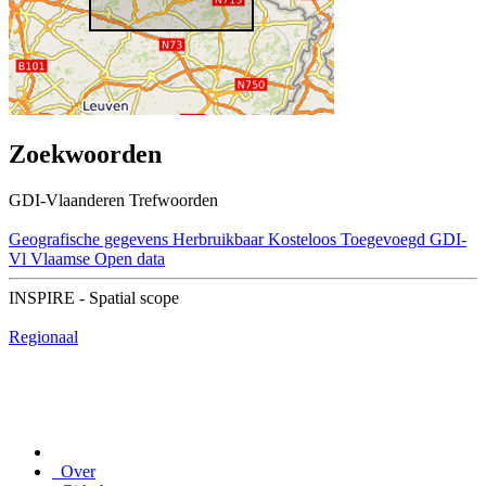
Zoekwoorden
GDI-Vlaanderen Trefwoorden
Geografische gegevens
Herbruikbaar
Kosteloos
Toegevoegd GDI-
Vl
Vlaamse Open data
INSPIRE - Spatial scope
Regionaal
Over