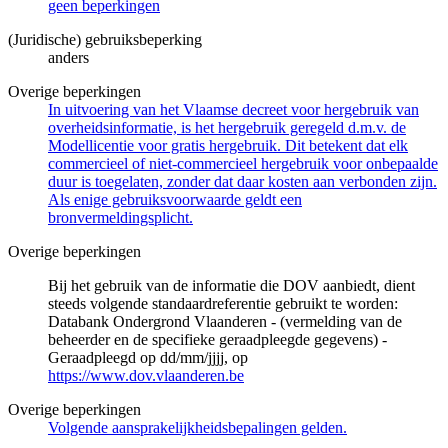
geen beperkingen
(Juridische) gebruiksbeperking
anders
Overige beperkingen
In uitvoering van het Vlaamse decreet voor hergebruik van
overheidsinformatie, is het hergebruik geregeld d.m.v. de
Modellicentie voor gratis hergebruik. Dit betekent dat elk
commercieel of niet-commercieel hergebruik voor onbepaalde
duur is toegelaten, zonder dat daar kosten aan verbonden zijn.
Als enige gebruiksvoorwaarde geldt een
bronvermeldingsplicht.
Overige beperkingen
Bij het gebruik van de informatie die DOV aanbiedt, dient
steeds volgende standaardreferentie gebruikt te worden:
Databank Ondergrond Vlaanderen - (vermelding van de
beheerder en de specifieke geraadpleegde gegevens) -
Geraadpleegd op dd/mm/jjjj, op
https://www.dov.vlaanderen.be
Overige beperkingen
Volgende aansprakelijkheidsbepalingen gelden.