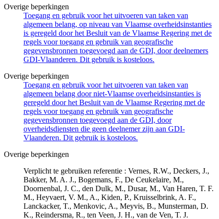
Overige beperkingen
Toegang en gebruik voor het uitvoeren van taken van
algemeen belang, op niveau van Vlaamse overheidsinstanties
is geregeld door het Besluit van de Vlaamse Regering met de
regels voor toegang en gebruik van geografische
gegevensbronnen toegevoegd aan de GDI, door deelnemers
GDI-Vlaanderen. Dit gebruik is kosteloos.
Overige beperkingen
Toegang en gebruik voor het uitvoeren van taken van
algemeen belang door niet-Vlaamse overheidsinstanties is
geregeld door het Besluit van de Vlaamse Regering met de
regels voor toegang en gebruik van geografische
gegevensbronnen toegevoegd aan de GDI, door
overheidsdiensten die geen deelnemer zijn aan GDI-
Vlaanderen. Dit gebruik is kosteloos.
Overige beperkingen
Verplicht te gebruiken referentie : Vernes, R.W., Deckers, J.,
Bakker, M. A. J., Bogemans, F., De Ceukelaire, M.,
Doornenbal, J. C., den Dulk, M., Dusar, M., Van Haren, T. F.
M., Heyvaert, V. M., A., Kiden, P., Kruisselbrink, A. F.,
Lanckacker, T., Menkovic, A., Meyvis, B., Munsterman, D.
K., Reindersma, R., ten Veen, J. H., van de Ven, T. J.