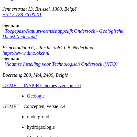
Jennerstraat 13
,
Brussel
,
1000
,
België
+32 2 788 76 00-01
eigenaar
Toegepast-Natuurwetenschappelijk Onderzoek - Geologische
Dienst Nederland
Princetonlaan 6
,
Utrecht
,
3584 CB
,
Nederland
https://www.dinoloket.nl
eigenaar
Vlaamse Instelling voor Technologisch Onderzoek (VITO)
Boeretang 200
,
Mol
,
2400
,
België
GEMET - INSPIRE themes, version 1.0
Geologie
GEMET - Concepten, versie 2.4
ondergrond
hydrogeologie