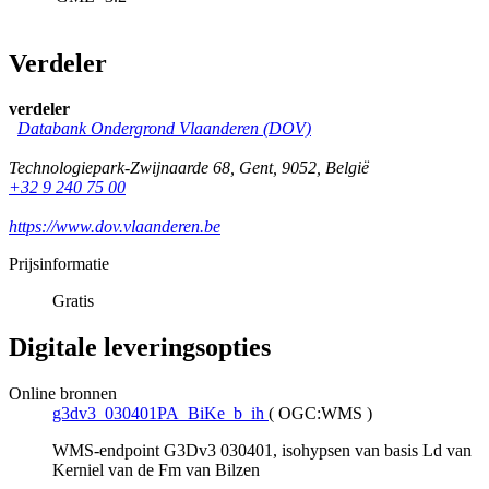
Verdeler
verdeler
Databank Ondergrond Vlaanderen (DOV)
Technologiepark-Zwijnaarde 68
,
Gent
,
9052
,
België
+32 9 240 75 00
https://www.dov.vlaanderen.be
Prijsinformatie
Gratis
Digitale leveringsopties
Online bronnen
g3dv3_030401PA_BiKe_b_ih
(
OGC:WMS
)
WMS-endpoint G3Dv3 030401, isohypsen van basis Ld van
Kerniel van de Fm van Bilzen