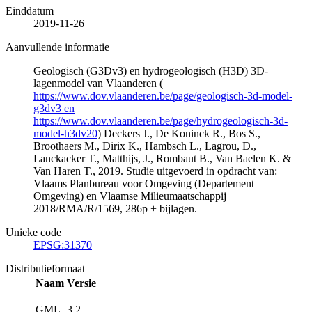
Einddatum
2019-11-26
Aanvullende informatie
Geologisch (G3Dv3) en hydrogeologisch (H3D) 3D-
lagenmodel van Vlaanderen (
https://www.dov.vlaanderen.be/page/geologisch-3d-model-
g3dv3 en
https://www.dov.vlaanderen.be/page/hydrogeologisch-3d-
model-h3dv20
) Deckers J., De Koninck R., Bos S.,
Broothaers M., Dirix K., Hambsch L., Lagrou, D.,
Lanckacker T., Matthijs, J., Rombaut B., Van Baelen K. &
Van Haren T., 2019. Studie uitgevoerd in opdracht van:
Vlaams Planbureau voor Omgeving (Departement
Omgeving) en Vlaamse Milieumaatschappij
2018/RMA/R/1569, 286p + bijlagen.
Unieke code
EPSG:31370
Distributieformaat
Naam
Versie
GML
3.2