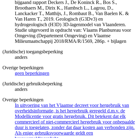
bijgaand rapport Deckers J., De Koninck R., Bos S.,
Broothaers M., Dirix K., Hambsch L., Lagrou, D.,
Lanckacker T., Matthijs, J., Rombaut B., Van Baelen K. &
Van Haren T., 2019. Geologisch (G3Dv3) en
hydrogeologisch (H3D) 3D-lagenmodel van Vlaanderen.
Studie uitgevoerd in opdracht van: Vlaams Planbureau voor
Omgeving (Departement Omgeving) en Vlaamse
Milieumaatschappij 2018/RMA/R/1569, 286p. + bijlagen
(Juridische) toegangsbeperking
anders
Overige beperkingen
geen beperkingen
(Juridische) gebruiksbeperking
anders
Overige beperkingen
In uitvoering van het Vlaamse decreet voor hergebruik van
overheidsinformatie, is het hergebruik geregeld d.m.v. de
Modellicentie voor gratis hergebruik. Dit betekent dat elk
commercieel of niet-commercieel hergebruik voor onbepaalde
duur is toegelaten, zonder dat daar kosten aan verbonden zijn.
Als enige gebruiksvoorwaarde geldt een