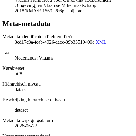
Omgeving) en Vlaamse Milieumaatschappij
2018/RMA/R/1569, 286p + bijlagen.
Meta-metadata
Metadata identificator (fileIdentifier)
8cd17c3a-fcab-4926-aaee-89b33519400a
XML
Taal
Nederlands; Vlaams
Karakterset
utf8
Hiërarchisch niveau
dataset
Beschrijving hiërarchisch niveau
dataset
Metadata wijzigingsdatum
2026-06-22