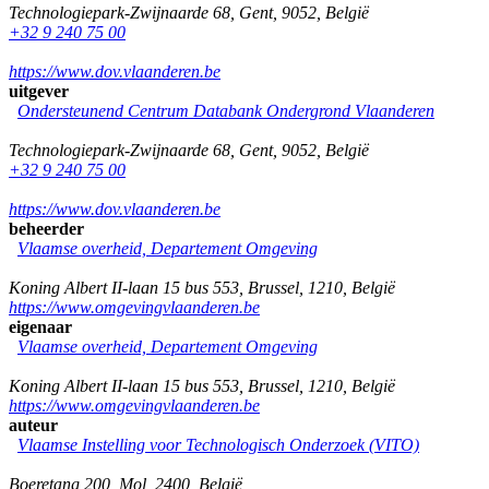
Technologiepark-Zwijnaarde 68
,
Gent
,
9052
,
België
+32 9 240 75 00
https://www.dov.vlaanderen.be
uitgever
Ondersteunend Centrum Databank Ondergrond Vlaanderen
Technologiepark-Zwijnaarde 68
,
Gent
,
9052
,
België
+32 9 240 75 00
https://www.dov.vlaanderen.be
beheerder
Vlaamse overheid, Departement Omgeving
Koning Albert II-laan 15 bus 553
,
Brussel
,
1210
,
België
https://www.omgevingvlaanderen.be
eigenaar
Vlaamse overheid, Departement Omgeving
Koning Albert II-laan 15 bus 553
,
Brussel
,
1210
,
België
https://www.omgevingvlaanderen.be
auteur
Vlaamse Instelling voor Technologisch Onderzoek (VITO)
Boeretang 200
,
Mol
,
2400
,
België