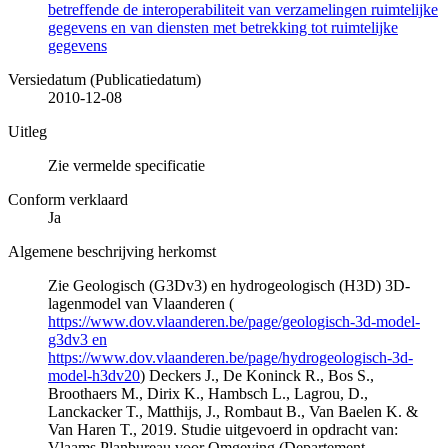
betreffende de interoperabiliteit van verzamelingen ruimtelijke
gegevens en van diensten met betrekking tot ruimtelijke
gegevens
Versiedatum (Publicatiedatum)
2010-12-08
Uitleg
Zie vermelde specificatie
Conform verklaard
Ja
Algemene beschrijving herkomst
Zie Geologisch (G3Dv3) en hydrogeologisch (H3D) 3D-
lagenmodel van Vlaanderen (
https://www.dov.vlaanderen.be/page/geologisch-3d-model-
g3dv3 en
https://www.dov.vlaanderen.be/page/hydrogeologisch-3d-
model-h3dv20
) Deckers J., De Koninck R., Bos S.,
Broothaers M., Dirix K., Hambsch L., Lagrou, D.,
Lanckacker T., Matthijs, J., Rombaut B., Van Baelen K. &
Van Haren T., 2019. Studie uitgevoerd in opdracht van:
Vlaams Planbureau voor Omgeving (Departement