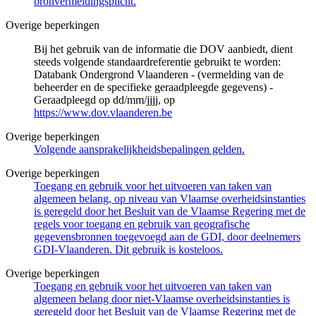
bronvermeldingsplicht.
Overige beperkingen
Bij het gebruik van de informatie die DOV aanbiedt, dient
steeds volgende standaardreferentie gebruikt te worden:
Databank Ondergrond Vlaanderen - (vermelding van de
beheerder en de specifieke geraadpleegde gegevens) -
Geraadpleegd op dd/mm/jjjj, op
https://www.dov.vlaanderen.be
Overige beperkingen
Volgende aansprakelijkheidsbepalingen gelden.
Overige beperkingen
Toegang en gebruik voor het uitvoeren van taken van
algemeen belang, op niveau van Vlaamse overheidsinstanties
is geregeld door het Besluit van de Vlaamse Regering met de
regels voor toegang en gebruik van geografische
gegevensbronnen toegevoegd aan de GDI, door deelnemers
GDI-Vlaanderen. Dit gebruik is kosteloos.
Overige beperkingen
Toegang en gebruik voor het uitvoeren van taken van
algemeen belang door niet-Vlaamse overheidsinstanties is
geregeld door het Besluit van de Vlaamse Regering met de