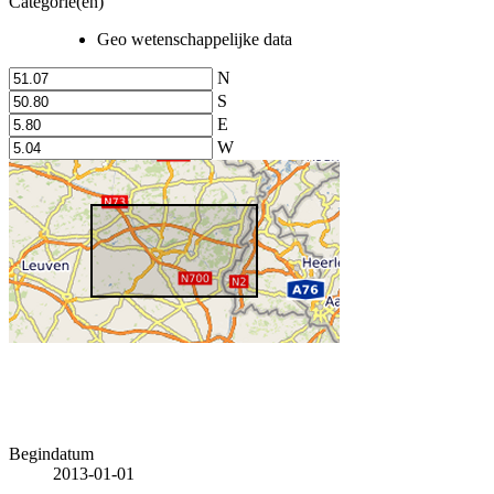
Categorie(en)
Geo wetenschappelijke data
N
S
E
W
Begindatum
2013-01-01