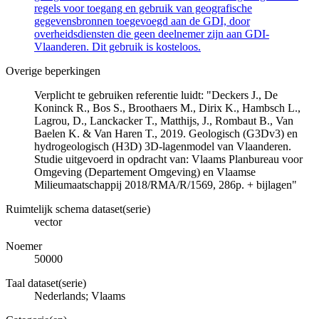
regels voor toegang en gebruik van geografische
gegevensbronnen toegevoegd aan de GDI, door
overheidsdiensten die geen deelnemer zijn aan GDI-
Vlaanderen. Dit gebruik is kosteloos.
Overige beperkingen
Verplicht te gebruiken referentie luidt: "Deckers J., De
Koninck R., Bos S., Broothaers M., Dirix K., Hambsch L.,
Lagrou, D., Lanckacker T., Matthijs, J., Rombaut B., Van
Baelen K. & Van Haren T., 2019. Geologisch (G3Dv3) en
hydrogeologisch (H3D) 3D-lagenmodel van Vlaanderen.
Studie uitgevoerd in opdracht van: Vlaams Planbureau voor
Omgeving (Departement Omgeving) en Vlaamse
Milieumaatschappij 2018/RMA/R/1569, 286p. + bijlagen"
Ruimtelijk schema dataset(serie)
vector
Noemer
50000
Taal dataset(serie)
Nederlands; Vlaams