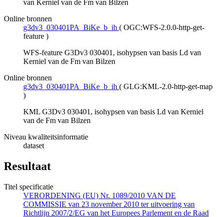
van Kerniel van de Fm van Bilzen
Online bronnen
g3dv3_030401PA_BiKe_b_ih
(
OGC:WFS-2.0.0-http-get-
feature
)
WFS-feature G3Dv3 030401, isohypsen van basis Ld van
Kerniel van de Fm van Bilzen
Online bronnen
g3dv3_030401PA_BiKe_b_ih
(
GLG:KML-2.0-http-get-map
)
KML G3Dv3 030401, isohypsen van basis Ld van Kerniel
van de Fm van Bilzen
Niveau kwaliteitsinformatie
dataset
Resultaat
Titel specificatie
VERORDENING (EU) Nr. 1089/2010 VAN DE
COMMISSIE van 23 november 2010 ter uitvoering van
Richtlijn 2007/2/EG van het Europees Parlement en de Raad