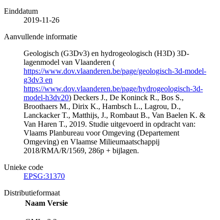
Einddatum
2019-11-26
Aanvullende informatie
Geologisch (G3Dv3) en hydrogeologisch (H3D) 3D-
lagenmodel van Vlaanderen (
https://www.dov.vlaanderen.be/page/geologisch-3d-model-
g3dv3 en
https://www.dov.vlaanderen.be/page/hydrogeologisch-3d-
model-h3dv20
) Deckers J., De Koninck R., Bos S.,
Broothaers M., Dirix K., Hambsch L., Lagrou, D.,
Lanckacker T., Matthijs, J., Rombaut B., Van Baelen K. &
Van Haren T., 2019. Studie uitgevoerd in opdracht van:
Vlaams Planbureau voor Omgeving (Departement
Omgeving) en Vlaamse Milieumaatschappij
2018/RMA/R/1569, 286p + bijlagen.
Unieke code
EPSG:31370
Distributieformaat
Naam
Versie