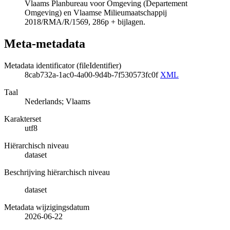
Vlaams Planbureau voor Omgeving (Departement
Omgeving) en Vlaamse Milieumaatschappij
2018/RMA/R/1569, 286p + bijlagen.
Meta-metadata
Metadata identificator (fileIdentifier)
8cab732a-1ac0-4a00-9d4b-7f530573fc0f
XML
Taal
Nederlands; Vlaams
Karakterset
utf8
Hiërarchisch niveau
dataset
Beschrijving hiërarchisch niveau
dataset
Metadata wijzigingsdatum
2026-06-22