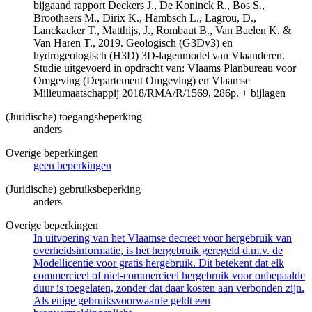
bijgaand rapport Deckers J., De Koninck R., Bos S.,
Broothaers M., Dirix K., Hambsch L., Lagrou, D.,
Lanckacker T., Matthijs, J., Rombaut B., Van Baelen K. &
Van Haren T., 2019. Geologisch (G3Dv3) en
hydrogeologisch (H3D) 3D-lagenmodel van Vlaanderen.
Studie uitgevoerd in opdracht van: Vlaams Planbureau voor
Omgeving (Departement Omgeving) en Vlaamse
Milieumaatschappij 2018/RMA/R/1569, 286p. + bijlagen
(Juridische) toegangsbeperking
anders
Overige beperkingen
geen beperkingen
(Juridische) gebruiksbeperking
anders
Overige beperkingen
In uitvoering van het Vlaamse decreet voor hergebruik van
overheidsinformatie, is het hergebruik geregeld d.m.v. de
Modellicentie voor gratis hergebruik. Dit betekent dat elk
commercieel of niet-commercieel hergebruik voor onbepaalde
duur is toegelaten, zonder dat daar kosten aan verbonden zijn.
Als enige gebruiksvoorwaarde geldt een