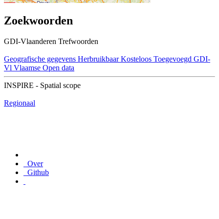
Zoekwoorden
GDI-Vlaanderen Trefwoorden
Geografische gegevens
Herbruikbaar
Kosteloos
Toegevoegd GDI-
Vl
Vlaamse Open data
INSPIRE - Spatial scope
Regionaal
Over
Github