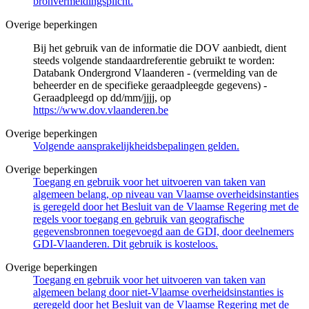
bronvermeldingsplicht.
Overige beperkingen
Bij het gebruik van de informatie die DOV aanbiedt, dient
steeds volgende standaardreferentie gebruikt te worden:
Databank Ondergrond Vlaanderen - (vermelding van de
beheerder en de specifieke geraadpleegde gegevens) -
Geraadpleegd op dd/mm/jjjj, op
https://www.dov.vlaanderen.be
Overige beperkingen
Volgende aansprakelijkheidsbepalingen gelden.
Overige beperkingen
Toegang en gebruik voor het uitvoeren van taken van
algemeen belang, op niveau van Vlaamse overheidsinstanties
is geregeld door het Besluit van de Vlaamse Regering met de
regels voor toegang en gebruik van geografische
gegevensbronnen toegevoegd aan de GDI, door deelnemers
GDI-Vlaanderen. Dit gebruik is kosteloos.
Overige beperkingen
Toegang en gebruik voor het uitvoeren van taken van
algemeen belang door niet-Vlaamse overheidsinstanties is
geregeld door het Besluit van de Vlaamse Regering met de