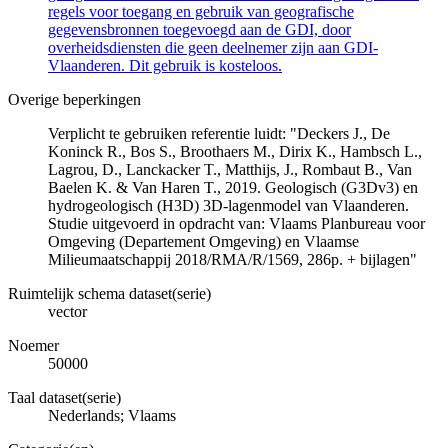
regels voor toegang en gebruik van geografische
gegevensbronnen toegevoegd aan de GDI, door
overheidsdiensten die geen deelnemer zijn aan GDI-
Vlaanderen. Dit gebruik is kosteloos.
Overige beperkingen
Verplicht te gebruiken referentie luidt: "Deckers J., De
Koninck R., Bos S., Broothaers M., Dirix K., Hambsch L.,
Lagrou, D., Lanckacker T., Matthijs, J., Rombaut B., Van
Baelen K. & Van Haren T., 2019. Geologisch (G3Dv3) en
hydrogeologisch (H3D) 3D-lagenmodel van Vlaanderen.
Studie uitgevoerd in opdracht van: Vlaams Planbureau voor
Omgeving (Departement Omgeving) en Vlaamse
Milieumaatschappij 2018/RMA/R/1569, 286p. + bijlagen"
Ruimtelijk schema dataset(serie)
vector
Noemer
50000
Taal dataset(serie)
Nederlands; Vlaams