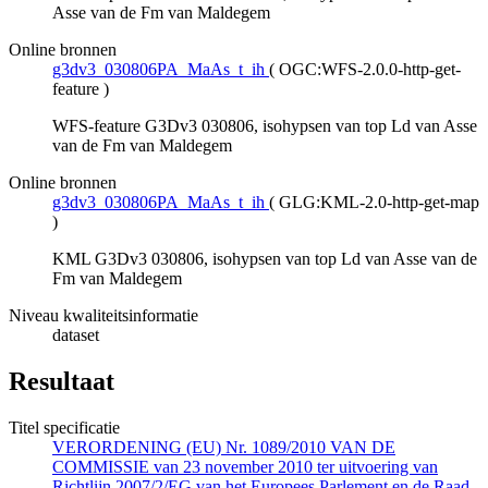
Asse van de Fm van Maldegem
Online bronnen
g3dv3_030806PA_MaAs_t_ih
(
OGC:WFS-2.0.0-http-get-
feature
)
WFS-feature G3Dv3 030806, isohypsen van top Ld van Asse
van de Fm van Maldegem
Online bronnen
g3dv3_030806PA_MaAs_t_ih
(
GLG:KML-2.0-http-get-map
)
KML G3Dv3 030806, isohypsen van top Ld van Asse van de
Fm van Maldegem
Niveau kwaliteitsinformatie
dataset
Resultaat
Titel specificatie
VERORDENING (EU) Nr. 1089/2010 VAN DE
COMMISSIE van 23 november 2010 ter uitvoering van
Richtlijn 2007/2/EG van het Europees Parlement en de Raad