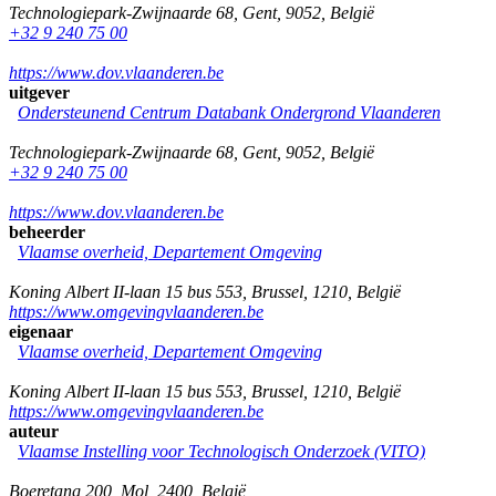
Technologiepark-Zwijnaarde 68
,
Gent
,
9052
,
België
+32 9 240 75 00
https://www.dov.vlaanderen.be
uitgever
Ondersteunend Centrum Databank Ondergrond Vlaanderen
Technologiepark-Zwijnaarde 68
,
Gent
,
9052
,
België
+32 9 240 75 00
https://www.dov.vlaanderen.be
beheerder
Vlaamse overheid, Departement Omgeving
Koning Albert II-laan 15 bus 553
,
Brussel
,
1210
,
België
https://www.omgevingvlaanderen.be
eigenaar
Vlaamse overheid, Departement Omgeving
Koning Albert II-laan 15 bus 553
,
Brussel
,
1210
,
België
https://www.omgevingvlaanderen.be
auteur
Vlaamse Instelling voor Technologisch Onderzoek (VITO)
Boeretang 200
,
Mol
,
2400
,
België