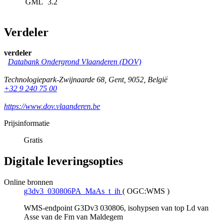
GML
3.2
Verdeler
verdeler
Databank Ondergrond Vlaanderen (DOV)
Technologiepark-Zwijnaarde 68
,
Gent
,
9052
,
België
+32 9 240 75 00
https://www.dov.vlaanderen.be
Prijsinformatie
Gratis
Digitale leveringsopties
Online bronnen
g3dv3_030806PA_MaAs_t_ih
(
OGC:WMS
)
WMS-endpoint G3Dv3 030806, isohypsen van top Ld van
Asse van de Fm van Maldegem