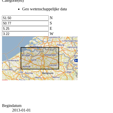
Categorie(en)
Geo wetenschappelijke data
N
S
E
W
Begindatum
2013-01-01