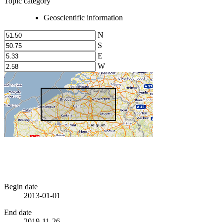
Topic category
Geoscientific information
N
S
E
W
Begin date
2013-01-01
End date
2019-11-26