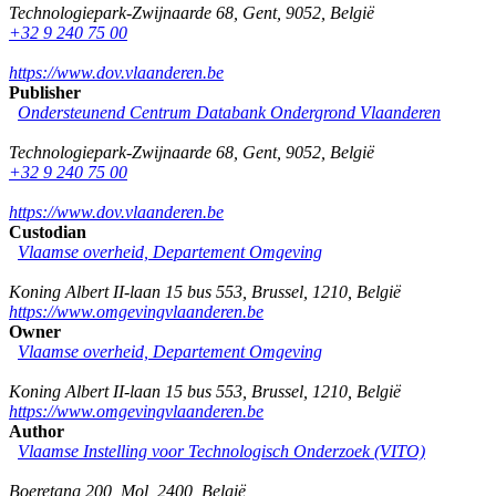
Technologiepark-Zwijnaarde 68
,
Gent
,
9052
,
België
+32 9 240 75 00
https://www.dov.vlaanderen.be
Publisher
Ondersteunend Centrum Databank Ondergrond Vlaanderen
Technologiepark-Zwijnaarde 68
,
Gent
,
9052
,
België
+32 9 240 75 00
https://www.dov.vlaanderen.be
Custodian
Vlaamse overheid, Departement Omgeving
Koning Albert II-laan 15 bus 553
,
Brussel
,
1210
,
België
https://www.omgevingvlaanderen.be
Owner
Vlaamse overheid, Departement Omgeving
Koning Albert II-laan 15 bus 553
,
Brussel
,
1210
,
België
https://www.omgevingvlaanderen.be
Author
Vlaamse Instelling voor Technologisch Onderzoek (VITO)
Boeretang 200
,
Mol
,
2400
,
België