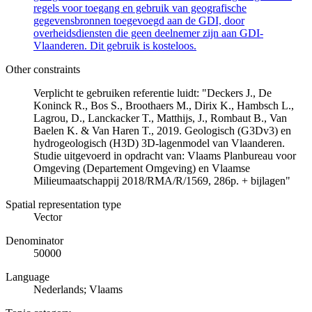
regels voor toegang en gebruik van geografische
gegevensbronnen toegevoegd aan de GDI, door
overheidsdiensten die geen deelnemer zijn aan GDI-
Vlaanderen. Dit gebruik is kosteloos.
Other constraints
Verplicht te gebruiken referentie luidt: "Deckers J., De
Koninck R., Bos S., Broothaers M., Dirix K., Hambsch L.,
Lagrou, D., Lanckacker T., Matthijs, J., Rombaut B., Van
Baelen K. & Van Haren T., 2019. Geologisch (G3Dv3) en
hydrogeologisch (H3D) 3D-lagenmodel van Vlaanderen.
Studie uitgevoerd in opdracht van: Vlaams Planbureau voor
Omgeving (Departement Omgeving) en Vlaamse
Milieumaatschappij 2018/RMA/R/1569, 286p. + bijlagen"
Spatial representation type
Vector
Denominator
50000
Language
Nederlands; Vlaams