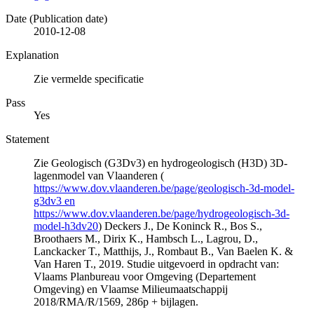
Date (Publication date)
2010-12-08
Explanation
Zie vermelde specificatie
Pass
Yes
Statement
Zie Geologisch (G3Dv3) en hydrogeologisch (H3D) 3D-
lagenmodel van Vlaanderen (
https://www.dov.vlaanderen.be/page/geologisch-3d-model-
g3dv3 en
https://www.dov.vlaanderen.be/page/hydrogeologisch-3d-
model-h3dv20
) Deckers J., De Koninck R., Bos S.,
Broothaers M., Dirix K., Hambsch L., Lagrou, D.,
Lanckacker T., Matthijs, J., Rombaut B., Van Baelen K. &
Van Haren T., 2019. Studie uitgevoerd in opdracht van:
Vlaams Planbureau voor Omgeving (Departement
Omgeving) en Vlaamse Milieumaatschappij
2018/RMA/R/1569, 286p + bijlagen.