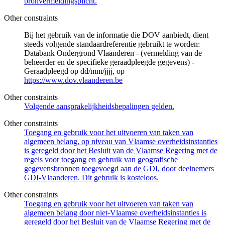
bronvermeldingsplicht.
Other constraints
Bij het gebruik van de informatie die DOV aanbiedt, dient
steeds volgende standaardreferentie gebruikt te worden:
Databank Ondergrond Vlaanderen - (vermelding van de
beheerder en de specifieke geraadpleegde gegevens) -
Geraadpleegd op dd/mm/jjjj, op
https://www.dov.vlaanderen.be
Other constraints
Volgende aansprakelijkheidsbepalingen gelden.
Other constraints
Toegang en gebruik voor het uitvoeren van taken van
algemeen belang, op niveau van Vlaamse overheidsinstanties
is geregeld door het Besluit van de Vlaamse Regering met de
regels voor toegang en gebruik van geografische
gegevensbronnen toegevoegd aan de GDI, door deelnemers
GDI-Vlaanderen. Dit gebruik is kosteloos.
Other constraints
Toegang en gebruik voor het uitvoeren van taken van
algemeen belang door niet-Vlaamse overheidsinstanties is
geregeld door het Besluit van de Vlaamse Regering met de