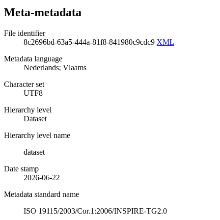
Meta-metadata
File identifier
8c2696bd-63a5-444a-81f8-841980c9cdc9
XML
Metadata language
Nederlands; Vlaams
Character set
UTF8
Hierarchy level
Dataset
Hierarchy level name
dataset
Date stamp
2026-06-22
Metadata standard name
ISO 19115/2003/Cor.1:2006/INSPIRE-TG2.0