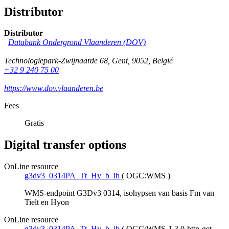
Distributor
Distributor
Databank Ondergrond Vlaanderen (DOV)
Technologiepark-Zwijnaarde 68
,
Gent
,
9052
,
België
+32 9 240 75 00
https://www.dov.vlaanderen.be
Fees
Gratis
Digital transfer options
OnLine resource
g3dv3_0314PA_Tt_Hy_b_ih
(
OGC:WMS
)
WMS-endpoint G3Dv3 0314, isohypsen van basis Fm van
Tielt en Hyon
OnLine resource
g3dv3_0314PA_Tt_Hy_b_ih
(
OGC:WMS-1.3.0-http-get-