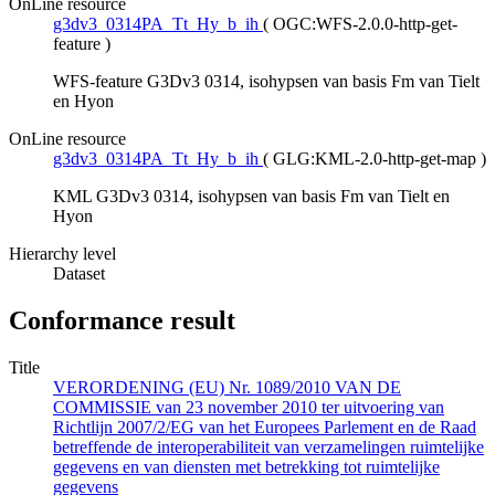
OnLine resource
g3dv3_0314PA_Tt_Hy_b_ih
(
OGC:WFS-2.0.0-http-get-
feature
)
WFS-feature G3Dv3 0314, isohypsen van basis Fm van Tielt
en Hyon
OnLine resource
g3dv3_0314PA_Tt_Hy_b_ih
(
GLG:KML-2.0-http-get-map
)
KML G3Dv3 0314, isohypsen van basis Fm van Tielt en
Hyon
Hierarchy level
Dataset
Conformance result
Title
VERORDENING (EU) Nr. 1089/2010 VAN DE
COMMISSIE van 23 november 2010 ter uitvoering van
Richtlijn 2007/2/EG van het Europees Parlement en de Raad
betreffende de interoperabiliteit van verzamelingen ruimtelijke
gegevens en van diensten met betrekking tot ruimtelijke
gegevens