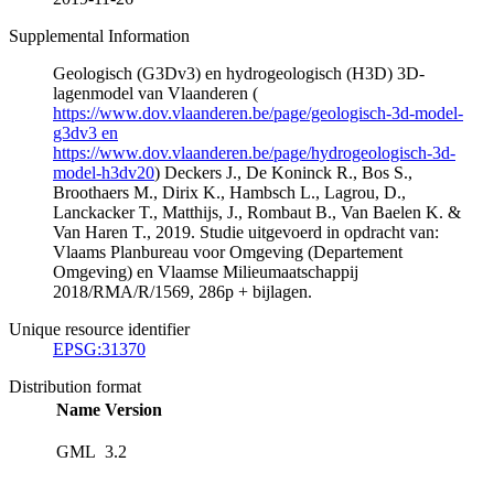
Supplemental Information
Geologisch (G3Dv3) en hydrogeologisch (H3D) 3D-
lagenmodel van Vlaanderen (
https://www.dov.vlaanderen.be/page/geologisch-3d-model-
g3dv3 en
https://www.dov.vlaanderen.be/page/hydrogeologisch-3d-
model-h3dv20
) Deckers J., De Koninck R., Bos S.,
Broothaers M., Dirix K., Hambsch L., Lagrou, D.,
Lanckacker T., Matthijs, J., Rombaut B., Van Baelen K. &
Van Haren T., 2019. Studie uitgevoerd in opdracht van:
Vlaams Planbureau voor Omgeving (Departement
Omgeving) en Vlaamse Milieumaatschappij
2018/RMA/R/1569, 286p + bijlagen.
Unique resource identifier
EPSG:31370
Distribution format
Name
Version
GML
3.2