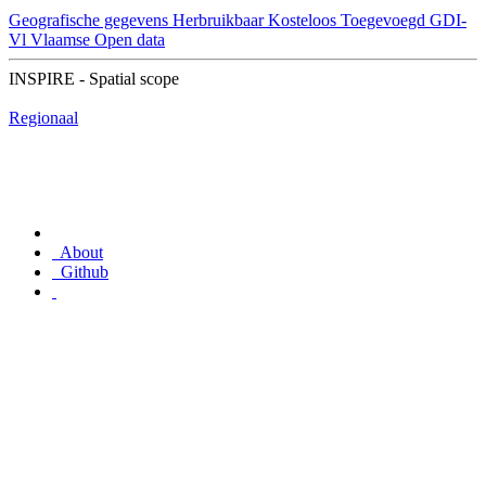
Geografische gegevens
Herbruikbaar
Kosteloos
Toegevoegd GDI-
Vl
Vlaamse Open data
INSPIRE - Spatial scope
Regionaal
About
Github