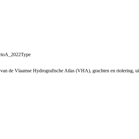
arioA_2022Type
an de Vlaamse Hydrografische Atlas (VHA), grachten en riolering, uitge