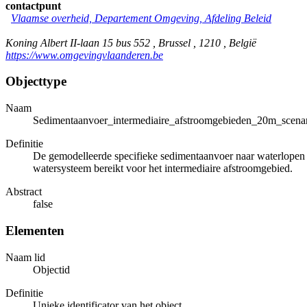
contactpunt
Vlaamse overheid, Departement Omgeving, Afdeling Beleid
Koning Albert II-laan 15 bus 552 , Brussel , 1210 , België
https://www.omgevingvlaanderen.be
Objecttype
Naam
Sedimentaanvoer_intermediaire_afstroomgebieden_20m_scen
Definitie
De gemodelleerde specifieke sedimentaanvoer naar waterlopen v
watersysteem bereikt voor het intermediaire afstroomgebied.
Abstract
false
Elementen
Naam lid
Objectid
Definitie
Unieke identificator van het object.