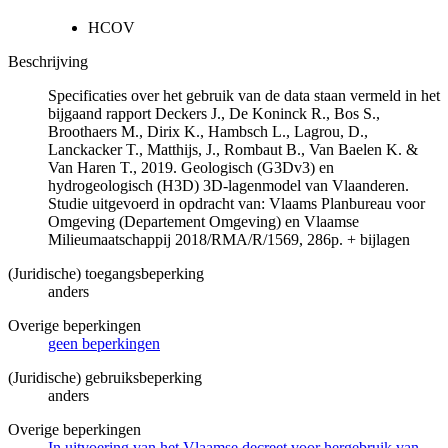
HCOV
Beschrijving
Specificaties over het gebruik van de data staan vermeld in het
bijgaand rapport Deckers J., De Koninck R., Bos S.,
Broothaers M., Dirix K., Hambsch L., Lagrou, D.,
Lanckacker T., Matthijs, J., Rombaut B., Van Baelen K. &
Van Haren T., 2019. Geologisch (G3Dv3) en
hydrogeologisch (H3D) 3D-lagenmodel van Vlaanderen.
Studie uitgevoerd in opdracht van: Vlaams Planbureau voor
Omgeving (Departement Omgeving) en Vlaamse
Milieumaatschappij 2018/RMA/R/1569, 286p. + bijlagen
(Juridische) toegangsbeperking
anders
Overige beperkingen
geen beperkingen
(Juridische) gebruiksbeperking
anders
Overige beperkingen
In uitvoering van het Vlaamse decreet voor hergebruik van