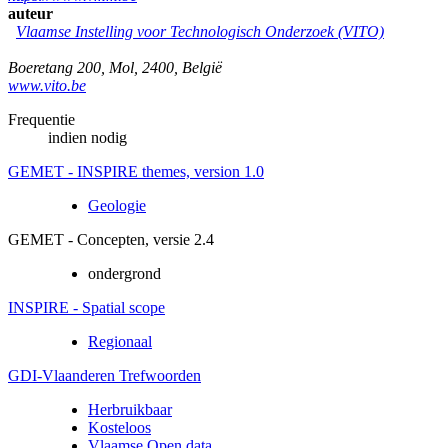
auteur
Vlaamse Instelling voor Technologisch Onderzoek (VITO)
Boeretang 200
,
Mol
,
2400
,
België
www.vito.be
Frequentie
indien nodig
GEMET - INSPIRE themes, version 1.0
Geologie
GEMET - Concepten, versie 2.4
ondergrond
INSPIRE - Spatial scope
Regionaal
GDI-Vlaanderen Trefwoorden
Herbruikbaar
Kosteloos
Vlaamse Open data