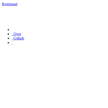
Regionaal
Over
Github