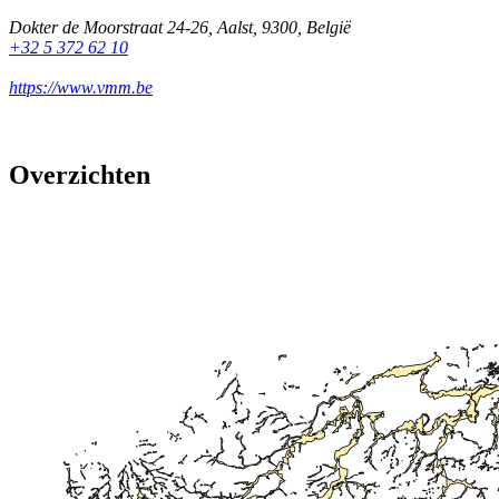
Dokter de Moorstraat 24-26
,
Aalst
,
9300
,
België
+32 5 372 62 10
https://www.vmm.be
Overzichten