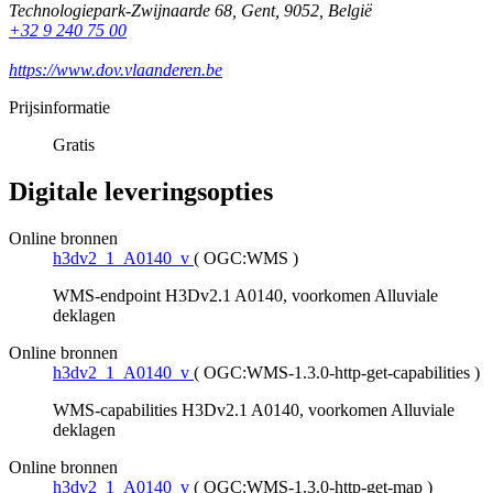
Technologiepark-Zwijnaarde 68
,
Gent
,
9052
,
België
+32 9 240 75 00
https://www.dov.vlaanderen.be
Prijsinformatie
Gratis
Digitale leveringsopties
Online bronnen
h3dv2_1_A0140_v
(
OGC:WMS
)
WMS-endpoint H3Dv2.1 A0140, voorkomen Alluviale
deklagen
Online bronnen
h3dv2_1_A0140_v
(
OGC:WMS-1.3.0-http-get-capabilities
)
WMS-capabilities H3Dv2.1 A0140, voorkomen Alluviale
deklagen
Online bronnen
h3dv2_1_A0140_v
(
OGC:WMS-1.3.0-http-get-map
)