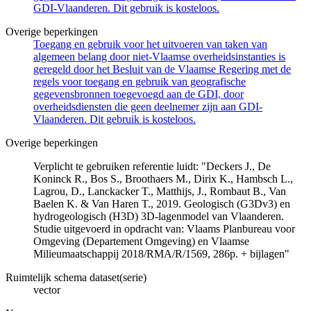
GDI-Vlaanderen. Dit gebruik is kosteloos.
Overige beperkingen
Toegang en gebruik voor het uitvoeren van taken van
algemeen belang door niet-Vlaamse overheidsinstanties is
geregeld door het Besluit van de Vlaamse Regering met de
regels voor toegang en gebruik van geografische
gegevensbronnen toegevoegd aan de GDI, door
overheidsdiensten die geen deelnemer zijn aan GDI-
Vlaanderen. Dit gebruik is kosteloos.
Overige beperkingen
Verplicht te gebruiken referentie luidt: "Deckers J., De
Koninck R., Bos S., Broothaers M., Dirix K., Hambsch L.,
Lagrou, D., Lanckacker T., Matthijs, J., Rombaut B., Van
Baelen K. & Van Haren T., 2019. Geologisch (G3Dv3) en
hydrogeologisch (H3D) 3D-lagenmodel van Vlaanderen.
Studie uitgevoerd in opdracht van: Vlaams Planbureau voor
Omgeving (Departement Omgeving) en Vlaamse
Milieumaatschappij 2018/RMA/R/1569, 286p. + bijlagen"
Ruimtelijk schema dataset(serie)
vector