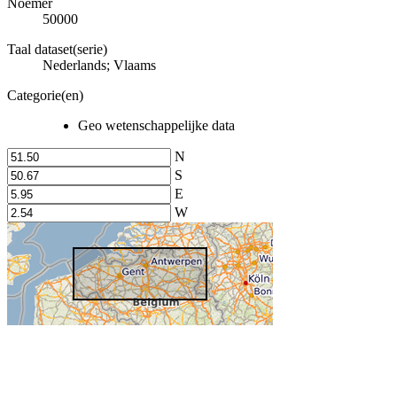
Noemer
50000
Taal dataset(serie)
Nederlands; Vlaams
Categorie(en)
Geo wetenschappelijke data
N
S
E
W