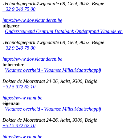
Technologiepark-Zwijnaarde 68
,
Gent
,
9052
,
België
+32 9 240 75 00
https://www.dov.vlaanderen.be
uitgever
Ondersteunend Centrum Databank Ondergrond Vlaanderen
Technologiepark-Zwijnaarde 68
,
Gent
,
9052
,
België
+32 9 240 75 00
https://www.dov.vlaanderen.be
beheerder
Vlaamse overheid - Vlaamse MilieuMaatschappij
Dokter de Moorstraat 24-26
,
Aalst
,
9300
,
België
+32 5 372 62 10
https://www.vmm.be
eigenaar
Vlaamse overheid - Vlaamse MilieuMaatschappij
Dokter de Moorstraat 24-26
,
Aalst
,
9300
,
België
+32 5 372 62 10
https://www.vmm.be