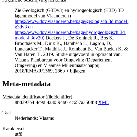
Zie Geologisch (G3Dv3) en hydrogeologisch (H3D) 3D-
lagenmodel van Vlaanderen (
https://www.dov.vlaanderen.be/page/geologisch-3d-model-
g3dv3 en
https://www.dov.vlaanderen.be/page/hydrogeologisch-3d-
model-h3dv20
) Deckers J., De Koninck R., Bos S.,
Broothaers M., Dirix K., Hambsch L., Lagrou, D.,
Lanckacker T., Matthijs, J., Rombaut B., Van Baelen K. &
Van Haren T., 2019. Studie uitgevoerd in opdracht van:
Vlaams Planbureau voor Omgeving (Departement
Omgeving) en Vlaamse Milieumaatschappij
2018/RMA/R/1569, 286p + bijlagen.
Meta-metadata
Metadata identificator (fileIdentifier)
8bd397b4-4c9d-4a30-94b0-4c657a350fb8
XML
Taal
Nederlands; Vlaams
Karakterset
utf8