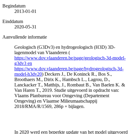
Begindatum
2013-01-01
Einddatum
2020-05-31
Aanvullende informatie
Geologisch (G3Dv3) en hydrogeologisch (H3D) 3D-
lagenmodel van Vlaanderen (
https://www.dov.vlaanderen.be/page/geologisch-3d-model-
g3dv3 en
https://www.dov.vlaanderen.be/page/hydrogeologisch-3d-
model-h3dv20
) Deckers J., De Koninck R., Bos S.,
Broothaers M., Dirix K., Hambsch L., Lagrou, D.,
Lanckacker T., Matthijs, J., Rombaut B., Van Baelen K. &
Van Haren T., 2019. Studie uitgevoerd in opdracht van:
Vlaams Planbureau voor Omgeving (Departement
Omgeving) en Vlaamse Milieumaatschappij
2018/RMA/R/1569, 286p + bijlagen.
In 2020 werd een beperkte update van het model uitgevoerd