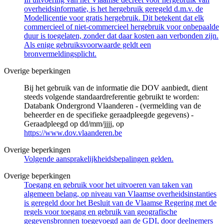
overheidsinformatie, is het hergebruik geregeld d.m.v. de
Modellicentie voor gratis hergebruik. Dit betekent dat elk
commercieel of niet-commercieel hergebruik voor onbepaalde
duur is toegelaten, zonder dat daar kosten aan verbonden zijn.
Als enige gebruiksvoorwaarde geldt een
bronvermeldingsplicht.
Overige beperkingen
Bij het gebruik van de informatie die DOV aanbiedt, dient
steeds volgende standaardreferentie gebruikt te worden:
Databank Ondergrond Vlaanderen - (vermelding van de
beheerder en de specifieke geraadpleegde gegevens) -
Geraadpleegd op dd/mm/jjjj, op
https://www.dov.vlaanderen.be
Overige beperkingen
Volgende aansprakelijkheidsbepalingen gelden.
Overige beperkingen
Toegang en gebruik voor het uitvoeren van taken van
algemeen belang, op niveau van Vlaamse overheidsinstanties
is geregeld door het Besluit van de Vlaamse Regering met de
regels voor toegang en gebruik van geografische
gegevensbronnen toegevoegd aan de GDI, door deelnemers