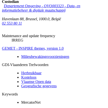
Custodian
Departement Omgeving - OVO003323 - Data- en
informatiebeheer & digitale maatschappij
Havenlaan 88
,
Brussel
,
1000.0
,
België
02 553 80 11
Maintenance and update frequency
IRREG
GEMET - INSPIRE themes, version 1.0
Milieubewakingsvoorzieningen
GDI-Vlaanderen Trefwoorden
Herbruikbaar
Kosteloos
Vlaamse Open data
Geografische gegevens
Keywords
MercatorNet