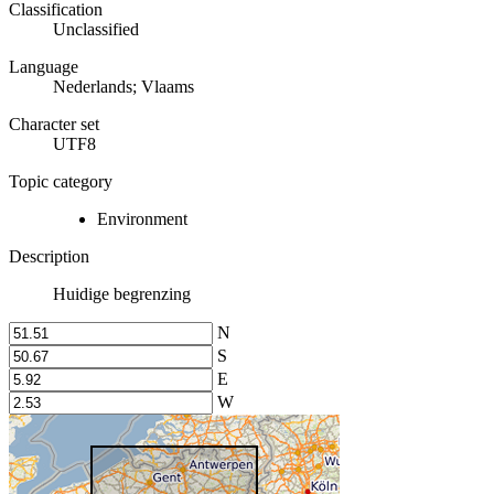
Classification
Unclassified
Language
Nederlands; Vlaams
Character set
UTF8
Topic category
Environment
Description
Huidige begrenzing
N
S
E
W