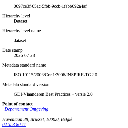
0697ce3f-65ac-5fbb-9ccb-1fabb692a4af
Hierarchy level
Dataset
Hierarchy level name
dataset
Date stamp
2026-07-28
Metadata standard name
ISO 19115/2003/Cor.1:2006/INSPIRE-TG2.0
Metadata standard version
GDI-Vlaanderen Best Practices – versie 2.0
Point of contact
Departement Omgeving
Havenlaan 88
,
Brussel
,
1000.0
,
België
02 553 80 11