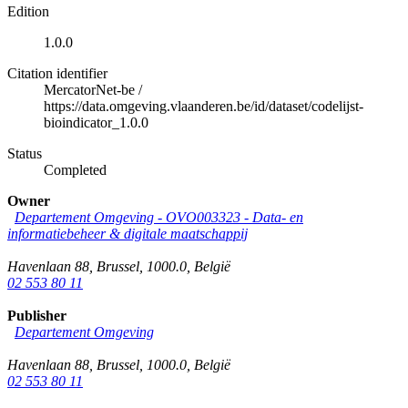
Edition
1.0.0
Citation identifier
MercatorNet-be
/
https://data.omgeving.vlaanderen.be/id/dataset/codelijst-
bioindicator_1.0.0
Status
Completed
Owner
Departement Omgeving - OVO003323 - Data- en
informatiebeheer & digitale maatschappij
Havenlaan 88
,
Brussel
,
1000.0
,
België
02 553 80 11
Publisher
Departement Omgeving
Havenlaan 88
,
Brussel
,
1000.0
,
België
02 553 80 11