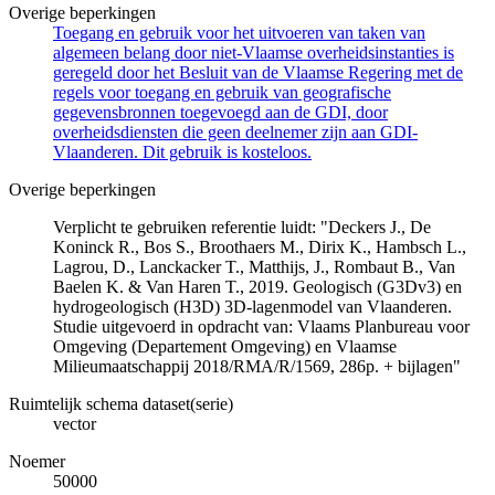
Overige beperkingen
Toegang en gebruik voor het uitvoeren van taken van
algemeen belang door niet-Vlaamse overheidsinstanties is
geregeld door het Besluit van de Vlaamse Regering met de
regels voor toegang en gebruik van geografische
gegevensbronnen toegevoegd aan de GDI, door
overheidsdiensten die geen deelnemer zijn aan GDI-
Vlaanderen. Dit gebruik is kosteloos.
Overige beperkingen
Verplicht te gebruiken referentie luidt: "Deckers J., De
Koninck R., Bos S., Broothaers M., Dirix K., Hambsch L.,
Lagrou, D., Lanckacker T., Matthijs, J., Rombaut B., Van
Baelen K. & Van Haren T., 2019. Geologisch (G3Dv3) en
hydrogeologisch (H3D) 3D-lagenmodel van Vlaanderen.
Studie uitgevoerd in opdracht van: Vlaams Planbureau voor
Omgeving (Departement Omgeving) en Vlaamse
Milieumaatschappij 2018/RMA/R/1569, 286p. + bijlagen"
Ruimtelijk schema dataset(serie)
vector
Noemer
50000