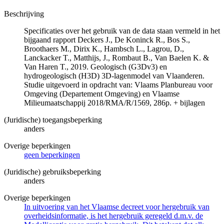
Beschrijving
Specificaties over het gebruik van de data staan vermeld in het
bijgaand rapport Deckers J., De Koninck R., Bos S.,
Broothaers M., Dirix K., Hambsch L., Lagrou, D.,
Lanckacker T., Matthijs, J., Rombaut B., Van Baelen K. &
Van Haren T., 2019. Geologisch (G3Dv3) en
hydrogeologisch (H3D) 3D-lagenmodel van Vlaanderen.
Studie uitgevoerd in opdracht van: Vlaams Planbureau voor
Omgeving (Departement Omgeving) en Vlaamse
Milieumaatschappij 2018/RMA/R/1569, 286p. + bijlagen
(Juridische) toegangsbeperking
anders
Overige beperkingen
geen beperkingen
(Juridische) gebruiksbeperking
anders
Overige beperkingen
In uitvoering van het Vlaamse decreet voor hergebruik van
overheidsinformatie, is het hergebruik geregeld d.m.v. de