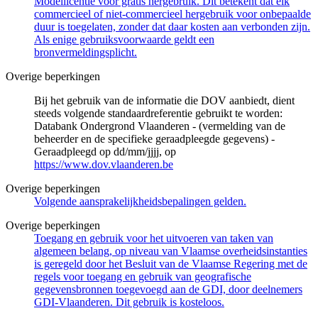
Modellicentie voor gratis hergebruik. Dit betekent dat elk
commercieel of niet-commercieel hergebruik voor onbepaalde
duur is toegelaten, zonder dat daar kosten aan verbonden zijn.
Als enige gebruiksvoorwaarde geldt een
bronvermeldingsplicht.
Overige beperkingen
Bij het gebruik van de informatie die DOV aanbiedt, dient
steeds volgende standaardreferentie gebruikt te worden:
Databank Ondergrond Vlaanderen - (vermelding van de
beheerder en de specifieke geraadpleegde gegevens) -
Geraadpleegd op dd/mm/jjjj, op
https://www.dov.vlaanderen.be
Overige beperkingen
Volgende aansprakelijkheidsbepalingen gelden.
Overige beperkingen
Toegang en gebruik voor het uitvoeren van taken van
algemeen belang, op niveau van Vlaamse overheidsinstanties
is geregeld door het Besluit van de Vlaamse Regering met de
regels voor toegang en gebruik van geografische
gegevensbronnen toegevoegd aan de GDI, door deelnemers
GDI-Vlaanderen. Dit gebruik is kosteloos.