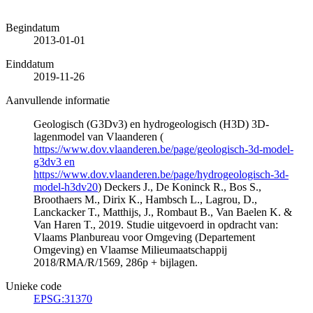
Begindatum
2013-01-01
Einddatum
2019-11-26
Aanvullende informatie
Geologisch (G3Dv3) en hydrogeologisch (H3D) 3D-
lagenmodel van Vlaanderen (
https://www.dov.vlaanderen.be/page/geologisch-3d-model-
g3dv3 en
https://www.dov.vlaanderen.be/page/hydrogeologisch-3d-
model-h3dv20
) Deckers J., De Koninck R., Bos S.,
Broothaers M., Dirix K., Hambsch L., Lagrou, D.,
Lanckacker T., Matthijs, J., Rombaut B., Van Baelen K. &
Van Haren T., 2019. Studie uitgevoerd in opdracht van:
Vlaams Planbureau voor Omgeving (Departement
Omgeving) en Vlaamse Milieumaatschappij
2018/RMA/R/1569, 286p + bijlagen.
Unieke code
EPSG:31370