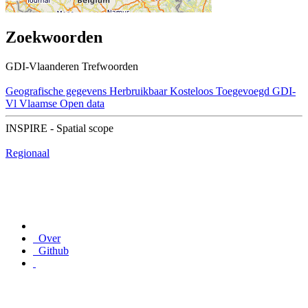
Zoekwoorden
GDI-Vlaanderen Trefwoorden
Geografische gegevens
Herbruikbaar
Kosteloos
Toegevoegd GDI-
Vl
Vlaamse Open data
INSPIRE - Spatial scope
Regionaal
Over
Github