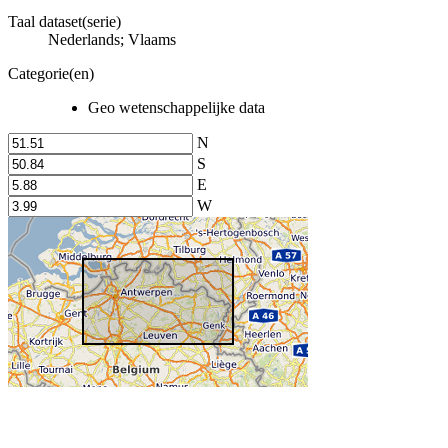
Taal dataset(serie)
Nederlands; Vlaams
Categorie(en)
Geo wetenschappelijke data
N
S
E
W