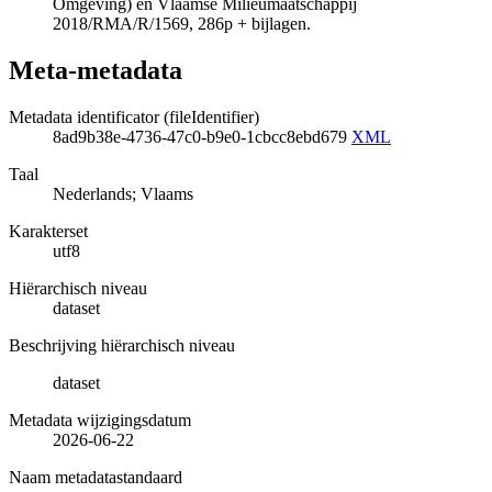
Omgeving) en Vlaamse Milieumaatschappij
2018/RMA/R/1569, 286p + bijlagen.
Meta-metadata
Metadata identificator (fileIdentifier)
8ad9b38e-4736-47c0-b9e0-1cbcc8ebd679
XML
Taal
Nederlands; Vlaams
Karakterset
utf8
Hiërarchisch niveau
dataset
Beschrijving hiërarchisch niveau
dataset
Metadata wijzigingsdatum
2026-06-22
Naam metadatastandaard