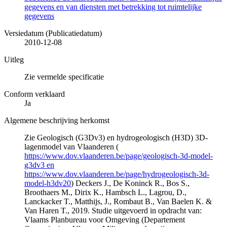
gegevens en van diensten met betrekking tot ruimtelijke
gegevens
Versiedatum (Publicatiedatum)
2010-12-08
Uitleg
Zie vermelde specificatie
Conform verklaard
Ja
Algemene beschrijving herkomst
Zie Geologisch (G3Dv3) en hydrogeologisch (H3D) 3D-
lagenmodel van Vlaanderen (
https://www.dov.vlaanderen.be/page/geologisch-3d-model-
g3dv3 en
https://www.dov.vlaanderen.be/page/hydrogeologisch-3d-
model-h3dv20
) Deckers J., De Koninck R., Bos S.,
Broothaers M., Dirix K., Hambsch L., Lagrou, D.,
Lanckacker T., Matthijs, J., Rombaut B., Van Baelen K. &
Van Haren T., 2019. Studie uitgevoerd in opdracht van:
Vlaams Planbureau voor Omgeving (Departement