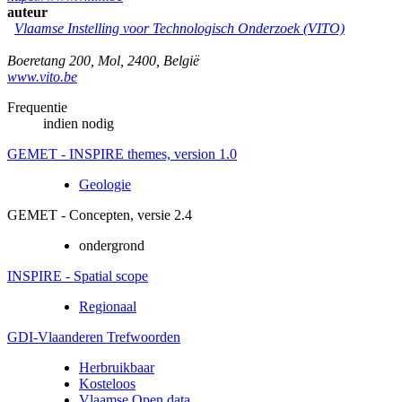
auteur
Vlaamse Instelling voor Technologisch Onderzoek (VITO)
Boeretang 200
,
Mol
,
2400
,
België
www.vito.be
Frequentie
indien nodig
GEMET - INSPIRE themes, version 1.0
Geologie
GEMET - Concepten, versie 2.4
ondergrond
INSPIRE - Spatial scope
Regionaal
GDI-Vlaanderen Trefwoorden
Herbruikbaar
Kosteloos
Vlaamse Open data