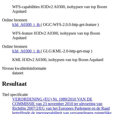
WFS-capabilities H3Dv2 A0300, isohypsen van top Boom
Aquitard
Online bronnen
h3d_A0300_t_ih
(
OGC:WFS-2.0.0-http-get-feature
)
WFS-feature H3Dv2 A0300, isohypsen van top Boom
Aquitard
Online bronnen
h3d_A0300_t_ih
(
GLG:KML-2.0-http-get-map
)
KML H3Dv2 A0300, isohypsen van top Boom Aquitard
Niveau kwaliteitsinformatie
dataset
Resultaat
Titel specificatie
VERORDENING (EU) Nr. 1089/2010 VAN DE
COMMISSIE van 23 november 2010 ter uitvoering van
Richtlijn 2007/2/EG van het Europees Parlement en de Raad
betreffende de interoperabiliteit van verzamelingen ruimtelijke