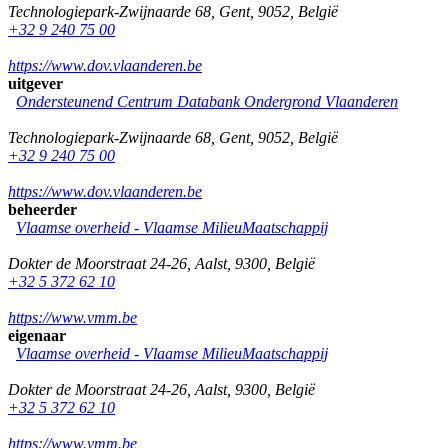
Technologiepark-Zwijnaarde 68
,
Gent
,
9052
,
België
+32 9 240 75 00
https://www.dov.vlaanderen.be
uitgever
Ondersteunend Centrum Databank Ondergrond Vlaanderen
Technologiepark-Zwijnaarde 68
,
Gent
,
9052
,
België
+32 9 240 75 00
https://www.dov.vlaanderen.be
beheerder
Vlaamse overheid - Vlaamse MilieuMaatschappij
Dokter de Moorstraat 24-26
,
Aalst
,
9300
,
België
+32 5 372 62 10
https://www.vmm.be
eigenaar
Vlaamse overheid - Vlaamse MilieuMaatschappij
Dokter de Moorstraat 24-26
,
Aalst
,
9300
,
België
+32 5 372 62 10
https://www.vmm.be